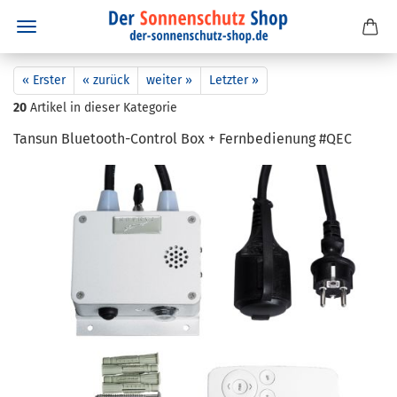
« Erster
« zurück
weiter »
Letzter »
20
Artikel in dieser Kategorie
Tan­s­un Bluetooth-​Control Box + Fern­be­die­nung #QEC