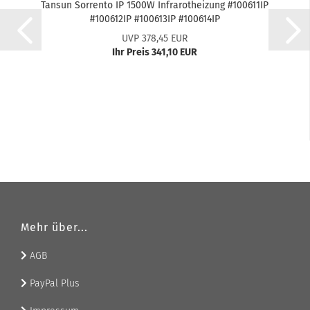
Tan­s­un Sor­ren­to IP 1500W In­fra­rot­hei­zung #100611IP
#100612IP #100613IP #100614IP
UVP 378,45 EUR
Ihr Preis 341,10 EUR
Mehr über...
AGB
PayPal Plus