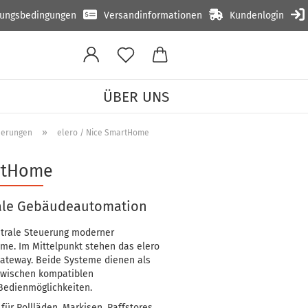
lungsbedingungen
Versandinformationen
Kundenlogin
ÜBER UNS
»
uerungen
elero / Nice SmartHome
artHome
rale Gebäudeautomation
trale Steuerung moderner
e. Im Mittelpunkt stehen das elero
ateway. Beide Systeme dienen als
 zwischen kompatiblen
Bedienmöglichkeiten.
r Rollläden, Markisen, Raffstores