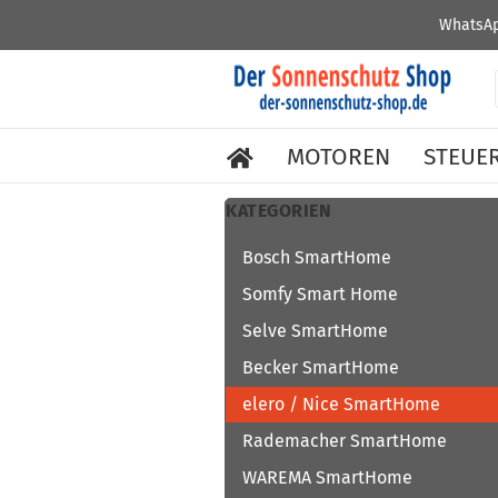
WhatsAp
MOTOREN
STEUE
KATEGORIEN
Bosch SmartHome
Somfy Smart Home
Selve SmartHome
Becker SmartHome
elero / Nice SmartHome
Rademacher SmartHome
WAREMA SmartHome