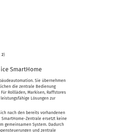
t
2
)
 Nice SmartHome
ebäudeautomation. Sie übernehmen
ichen die zentrale Bedienung
ür Rollläden, Markisen, Raffstores
leistungsfähige Lösungen zur
sich nach den bereits vorhandenen
 SmartHome-Zentrale ersetzt keine
inem gemeinsamen System. Dadurch
ppensteuerungen und zentrale