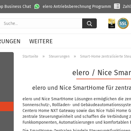
p Business Chat
elero Antriebsberechnung Programm
Zah
Suche...
RUNGEN
WEITERE
»
»
Startseite
Steuerungen
Smart-Home zentralisierte Ste
elero / Nice Sm
elero und Nice SmartHome für zent
elero und Nice SmartHome Lösungen ermöglichen die zen
Sonnenschutz-, Rollladen- und Gebäudeautomationssystem
Centero Home NXT Gateway sowie das Nice Yubii Home G
zentrale Steuerungseinheit und schaffen die Verbindung
Funkkomponenten, Automatisierungen und komfortablen 
Die SmartHome-Zentralen bündeln Steuerungsfunktionen fü