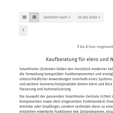
Sortieren nach
pro Seite
Sortieren nach
20 pro Seite
1
1
bis
2
(von insgesam
Kaufberatung für elero und
SmartHome-Zentralen bilden das Herzstück moderner G
die Verwaltung kompatibler Funkkomponenten und ermögl
unterschiedlicher Anwendungen innerhalb eines Systems. F
und weitere Sonnenschutzprodukte bieten elero und Nice 
Steuerung und Automatisierung.
Die Auswahl der passenden SmartHome-Zentrale richtet 
Komponenten sowie dem eingesetzten Funkstandard. Eine
Antriebe oder Empfänger, sondern verbindet diese zu e
entstehen erweiterte Funktionen wie Zeitprogramme, Gru