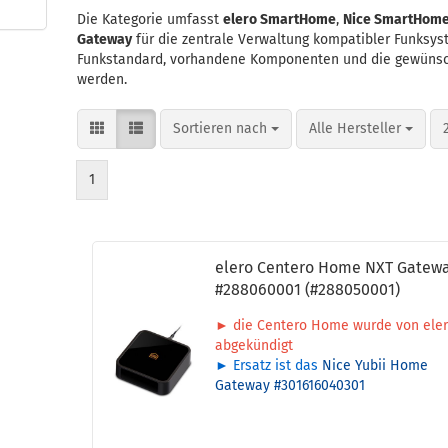
Die Kategorie umfasst
elero SmartHome
,
Nice SmartHom
Gateway
für die zentrale Verwaltung kompatibler Funksys
Funkstandard, vorhandene Komponenten und die gewünsch
werden.
Sortieren nach
pro Seite
Sortieren nach
Alle Hersteller
1
elero Cen­te­ro Home NXT Gate­w
#288060001 (#288050001)
► die Cen­te­ro Home wurde von ele
ab­ge­kün­digt
► Er­satz ist das
Nice Yubii Home
Gate­way #301616040301