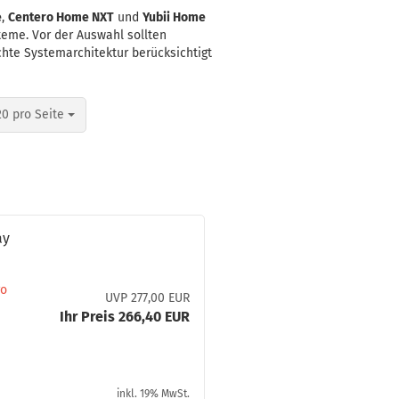
e
,
Centero Home NXT
und
Yubii Home
teme. Vor der Auswahl sollten
te Systemarchitektur berücksichtigt
pro Seite
20 pro Seite
ay
ro
UVP 277,00 EUR
Ihr Preis 266,40 EUR
inkl. 19% MwSt.