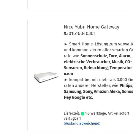
Nice Yubii Home Gate­way
#301616040301
► Smart Home-​Lösung zum ver­wal­t
und kom­mu­ni­zie­ren aller smar­ten G
rä­te wie
Son­nen­schutz, Tore, Alarm,
elek­tri­sche Ver­brau­cher, Musik, CO-​
Sensoren, Be­leuch­tung, Tem­pe­ra­tur
u.v.m
►
kom­pa­ti­bel mit mehr als 3.000 G
rä­ten an­de­rer Her­stel­ler, wie
Phil­ips
Sam­sung, Sony, Ama­zon Alexa, Sonos
Hey Goog­le etc.
Lieferzeit:
1-3 Werktage, Artikel sofort
verfügbar!
(Ausland abweichend)