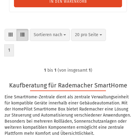
IN DEN WARENKORB
Sortieren nach
pro Seite
Sortieren nach
20 pro Seite
1
1
bis
1
(von insgesamt
1
)
Kaufberatung für Rademacher SmartHome
Eine SmartHome-Zentrale dient als zentrale Verwaltungseinheit
für kompatible Geräte innerhalb einer Gebäudeautomation. Mit
der HomePilot SmartHome Box bietet Rademacher eine Lösung
zur Steuerung und Automatisierung verschiedener Anwendungen.
Besonders bei mehreren Rollläden, Sonnenschutzanlagen oder
weiteren kompatiblen Komponenten ermöglicht eine zentrale
Plattform mehr Komfort und Übersichtlichkeit.