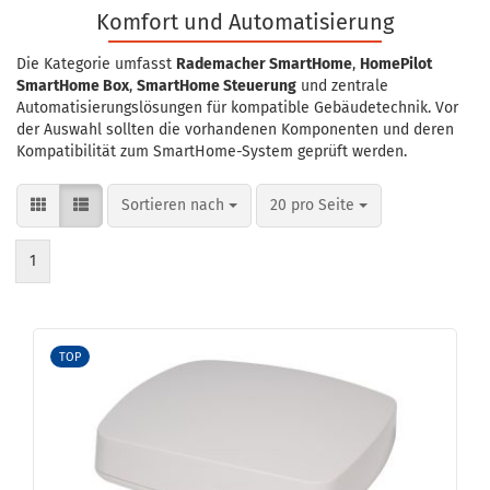
Komfort und Automatisierung
Die Kategorie umfasst
Rademacher SmartHome
,
HomePilot
SmartHome Box
,
SmartHome Steuerung
und zentrale
Automatisierungslösungen für kompatible Gebäudetechnik. Vor
der Auswahl sollten die vorhandenen Komponenten und deren
Kompatibilität zum SmartHome-System geprüft werden.
Sortieren nach
pro Seite
Sortieren nach
20 pro Seite
1
TOP