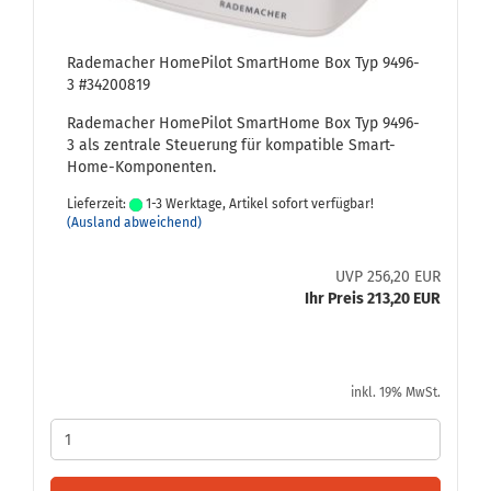
Ra­de­ma­cher Home­Pi­lot Smar­tHome Box Typ 9496-​
3 #34200819
Ra­de­ma­cher Home­Pi­lot Smar­tHome Box Typ 9496-​
3 als zen­tra­le Steue­rung für kom­pa­ti­ble Smart-​
Home-Komponenten.
Lieferzeit:
1-3 Werktage, Artikel sofort verfügbar!
(Ausland abweichend)
UVP 256,20 EUR
Ihr Preis 213,20 EUR
inkl. 19% MwSt.