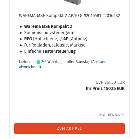
WA­RE­MA MSE Kom­pakt 2 AP/REG #2016481 #2016482
► Wa­re­ma MSE Kom­pakt 2
►
Son­nen­schutz­steu­er­ge­rät
►
REG
(Hut­schie­ne) /
AP
(Auf­putz)
►
Für Roll­la­den, Ja­lou­sie, Mar­ki­se
►
Ein­fa­che
Tas­ter­steue­rung
Lieferzeit:
2-5 Werktage außer Samstag
(Ausland
abweichend)
UVP 261,30 EUR
Ihr Preis 150,15 EUR
inkl. 19% MwSt.
ZUM ARTIKEL