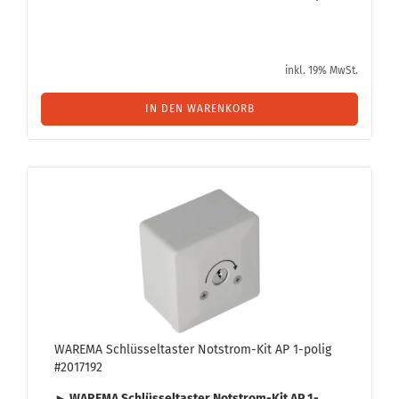
inkl. 19% MwSt.
IN DEN WARENKORB
WA­RE­MA Schlüs­sel­tas­ter Notstrom-​​Kit AP 1-​polig
#2017192
► WA­RE­MA Schlüs­sel­tas­ter Notstrom-​Kit AP 1-​