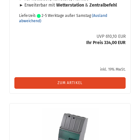
►
Er­wei­ter­bar mit
Wet­ter­sta­ti­on
&
Zen­tral­be­fehl
Lieferzeit:
2-5 Werktage außer Samstag
(Ausland
abweichend)
UVP 610,10 EUR
Ihr Preis 334,00 EUR
inkl. 19% MwSt.
ZUM ARTIKEL