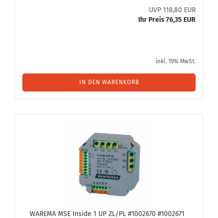
UVP 118,80 EUR
Ihr Preis 76,35 EUR
inkl. 19% MwSt.
IN DEN WARENKORB
WA­RE­MA MSE In­si­de 1 UP ZL/PL #1002670 #1002671