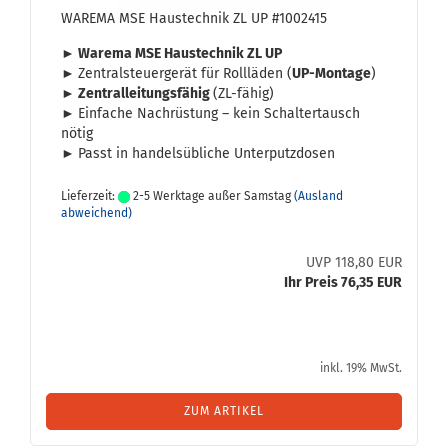
WA­RE­MA MSE Haus­tech­nik ZL UP #1002415
► Wa­re­ma MSE Haus­tech­nik ZL UP
►
Zen­tral­steu­er­ge­rät für Roll­lä­den (
UP-​Montage
)
►
Zen­tral­lei­tungs­fä­hig
(ZL-​fähig)
►
Ein­fa­che Nach­rüs­tung – kein Schal­ter­tausch
nötig
►
Passt in han­dels­üb­li­che Un­ter­putz­do­sen
Lieferzeit:
2-5 Werktage außer Samstag
(Ausland
abweichend)
UVP 118,80 EUR
Ihr Preis 76,35 EUR
inkl. 19% MwSt.
ZUM ARTIKEL