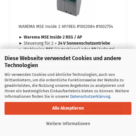
WA­RE­MA MSE In­si­de 2 AP/REG #1002084 #1002754
► Wa­re­ma MSE In­si­de 2 REG / AP
►
Steue­rung für 2 ×
24 V Son­nen­schutz­an­trie­be
►
Wahl­wei­se
REG
(Hut­schie­ne) oder
AP
(Auf­putz)
►
Zeit
- oder
Per­ma­nent­lo­gik
um­schalt­bar
Diese Webseite verwendet Cookies und andere
►
Mit „
Auf­fä­chern
“-​Funktion
Technologien
►
Grup­pen­be­trieb & Ver­rie­ge­lung mög­lich
►
In­te­grier­tes Netz­teil für
Motor
&
Zu­be­hör
Wir verwenden Cookies und ähnliche Technologien, auch von
Drittanbietern, um die ordentliche Funktionsweise der Website zu
gewährleisten, die Nutzung unseres Angebotes zu analysieren und
Lieferzeit:
2-5 Werktage außer Samstag
(Ausland
Ihnen ein bestmögliches Einkaufserlebnis bieten zu können. Weitere
abweichend)
Informationen finden Sie in unserer
Datenschutzerklärung
.
UVP 204,75 EUR
Alle Akzeptieren
Ihr Preis 121,90 EUR
Weitere Informationen