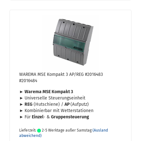
WA­RE­MA MSE Kom­pakt 3 AP/REG #2016483
#2016484
► Wa­re­ma MSE Kom­pakt 3
►
Uni­ver­sel­le Steue­rungs­ein­heit
►
REG
(Hut­schie­ne) /
AP
(Auf­putz)
►
Kom­bi­nier­bar mit Wet­ter­sta­tio­nen
►
Für
Ein­zel
- &
Grup­pen­steue­rung
Lieferzeit:
2-5 Werktage außer Samstag
(Ausland
abweichend)