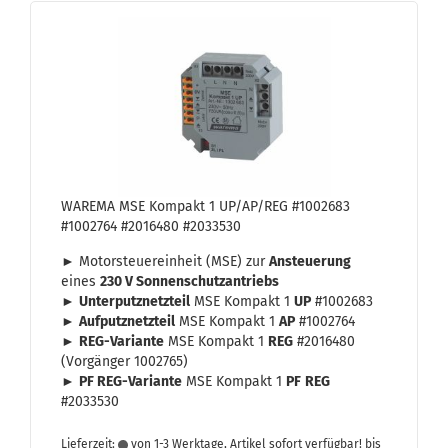
WA­RE­MA MSE Kom­pakt 1 UP/AP/REG #1002683
#1002764 #2016480 #2033530
► Mo­tor­steu­er­ein­heit (MSE) zur
An­steue­rung
eines
230 V Son­nen­schutz­an­triebs
►
Un­ter­putz­netz­teil
MSE Kom­pakt 1
UP
#1002683
►
Auf­putz­netz­teil
MSE Kom­pakt 1
AP
#1002764
►
REG-​Variante
MSE Kom­pakt 1
REG
#2016480
(Vor­gän­ger 1002765)
►
PF
REG-​Variante
MSE Kom­pakt 1
PF
REG
#2033530
Lieferzeit:
von 1-3 Werktage, Artikel sofort verfügbar! bis