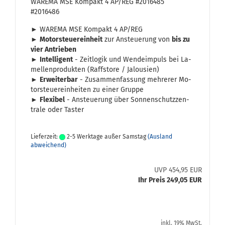
WA­RE­MA MSE Kom­pakt 4 AP/REG #2016485
#2016486
►
WA­RE­MA MSE Kom­pakt 4 AP/REG
►
Mo­tor­steu­er­ein­heit
zur An­steue­rung von
bis zu
vier An­trie­ben
►
In­tel­li­gent
- Zeit­lo­gik und Wen­de­im­puls bei La­
mel­len­pro­duk­ten (Raffsto­re / Ja­lou­sien)
►
Er­wei­ter­bar
- Zu­sam­men­fas­sung meh­re­rer Mo­
tor­steu­er­ein­hei­ten zu einer Grup­pe
►
Fle­xi­bel
- An­steue­rung über Son­nen­schutz­zen­
tra­le oder Tas­ter
Lieferzeit:
2-5 Werktage außer Samstag
(Ausland
abweichend)
UVP 454,95 EUR
Ihr Preis 249,05 EUR
inkl. 19% MwSt.