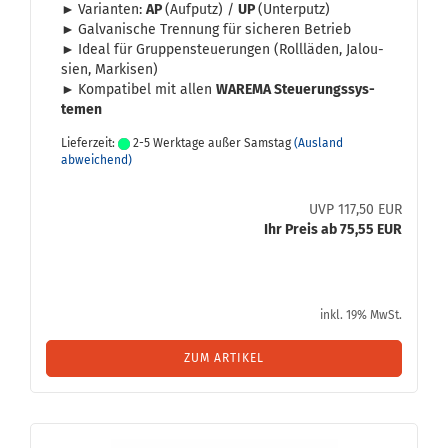
►
Va­ri­an­ten:
AP
(Auf­putz) /
UP
(Un­ter­putz)
►
Gal­va­ni­sche Tren­nung für si­che­ren Be­trieb
►
Ideal für Grup­pen­steue­run­gen (Roll­lä­den, Ja­lou­
sien, Mar­ki­sen)
►
Kom­pa­ti­bel mit allen
WA­RE­MA Steue­rungs­sys­
te­men
Lieferzeit:
2-5 Werktage außer Samstag
(Ausland
abweichend)
UVP 117,50 EUR
Ihr Preis ab 75,55 EUR
inkl. 19% MwSt.
ZUM ARTIKEL