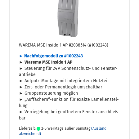
WA­RE­MA MSE In­si­de 1 AP #2038514 (#1002243)
► Nach­fol­ge­mo­dell zu #1002243
►
Wa­re­ma MSE In­si­de 1 AP
► Steue­rung für 24 V Sonnenschutz-​ und Fens­ter­
an­trie­be
► Aufputz-​Montage mit in­te­grier­tem Netz­teil
► Zeit- oder Per­ma­nent­lo­gik um­schalt­bar
► Grup­pen­steue­rung mög­lich
► „Auf­fä­chern“-​Funktion für ex­ak­te La­mel­len­stel­
lung
► Ver­rie­ge­lung bei ge­öff­ne­tem Fens­ter an­schließ­
bar
Lieferzeit:
2-5 Werktage außer Samstag
(Ausland
abweichend)