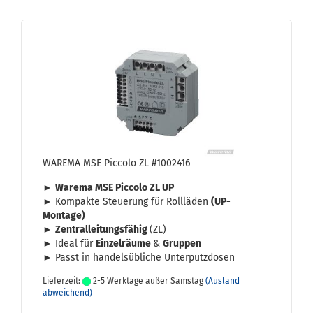
WA­RE­MA MSE Pic­co­lo ZL #1002416
►
Wa­re­ma MSE Pic­co­lo ZL UP
► Kom­pak­te Steue­rung für Roll­lä­den
(UP-​
Montage)
►
Zen­tral­lei­tungs­fä­hig
(ZL)
► Ideal für
Ein­zel­räu­me
&
Grup­pen
► Passt in han­dels­üb­li­che Un­ter­putz­do­sen
Lieferzeit:
2-5 Werktage außer Samstag
(Ausland
abweichend)