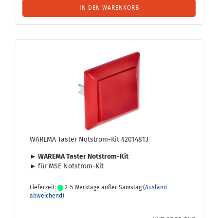
IN DEN WARENKORB
WA­RE­MA Tas­ter Notstrom-​​Kit #2014813
► WA­RE­MA Tas­ter Notstrom-​Kit
►
für MSE Notstrom-​Kit
Lieferzeit:
2-5 Werktage außer Samstag
(Ausland
abweichend)