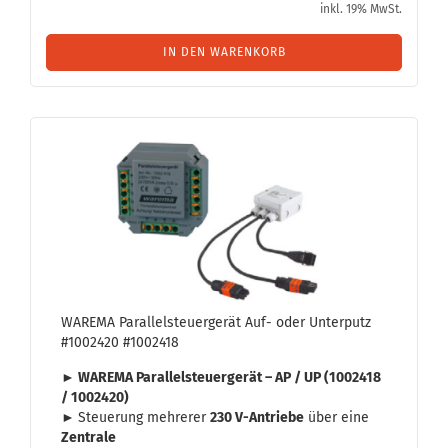
inkl. 19% MwSt.
IN DEN WARENKORB
WA­RE­MA Par­al­lel­steu­er­ge­rät Auf- oder Un­ter­putz
#1002420 #1002418
► WA­RE­MA Par­al­lel­steu­er­ge­rät – AP / UP (1002418
/ 1002420)
►
Steue­rung meh­re­rer
230 V-​Antriebe
über eine
Zen­tra­le