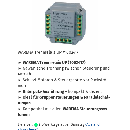
WA­RE­MA Trenn­re­lais UP #1002417
► WA­RE­MA Trenn­re­lais UP (1002417)
►
Gal­va­ni­sche Tren­nung zwi­schen Steue­rung und
An­trieb
►
Schützt Mo­to­ren & Steu­er­ge­rä­te vor Rück­strö­
men
►
Un­ter­putz
-
Aus­füh­rung
– kom­pakt & de­zent
►
Ideal für
Grup­pen­steue­run­gen
&
Par­al­lel­schal­
tun­gen
►
Kom­pa­ti­bel mit allen
WA­RE­MA Steue­rungs­sys­
te­men
Lieferzeit:
2-5 Werktage außer Samstag
(Ausland
abweichend)