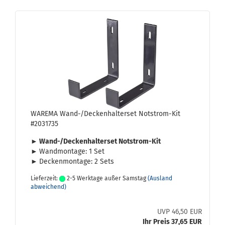
WA­RE­MA Wand-/De­cken­hal­ter­set Notstrom-​​Kit
#2031735
► Wand-/De­cken­hal­ter­set Notstrom-​Kit
►
Wand­mon­ta­ge: 1 Set
►
De­cken­mon­ta­ge: 2 Sets
Lieferzeit:
2-5 Werktage außer Samstag
(Ausland
abweichend)
UVP 46,50 EUR
Ihr Preis 37,65 EUR