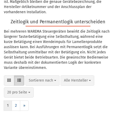
ist. Maßgeblich bleiben die genaue Gerätebezeichnung, die
Hersteller-Artikelnummer und der Anschlussplan der
vorhandenen Installation.
Zeitlogik und Permanentlogik unterscheiden
Bei mehreren WAREMA Steuergeräten bewirkt die Zeitlogik nach
längerer Tasterbetätigung eine Selbsthaltung, während eine
kurze Betätigung einen Wendeimpuls für Lamellenprodukte
auslösen kann. Bei Ausführungen mit Permanentlogik setzt die
Selbsthaltung unmittelbar mit der Betätigung ein. Nicht jedes
Gerät bietet beide Betriebsarten. Die gewünschte Bedienweise
muss deshalb mit der dokumentierten Logik der konkreten
Variante übereinstimmen.
Sortieren nach
pro Seite
Sortieren nach
Alle Hersteller
pro Seite
20 pro Seite
1
2
»