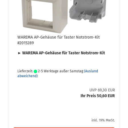
WA­RE­MA AP-​Ge­häu­se für Tas­ter Notstrom-​​Kit
#2015289
► WA­RE­MA AP-​Gehäuse für Tas­ter Notstrom-​Kit
Lieferzeit:
2-5 Werktage außer Samstag
(Ausland
abweichend)
UVP 69,30 EUR
Ihr Preis 50,60 EUR
inkl. 19% MwSt.