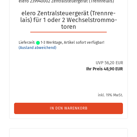
elero 239940002 Zen­tral­steu­er­ge­rät (Trenn­re­lais)
elero Zen­tral­steu­er­ge­rät (Trenn­re­
lais) für 1 oder 2 Wech­sel­strom­mo­
to­ren
Lieferzeit:
1-3 Werktage, Artikel sofort verfügbar!
(Ausland abweichend)
UVP 56,20 EUR
Ihr Preis 48,90 EUR
inkl. 19% MwSt.
IN DEN WARENKORB