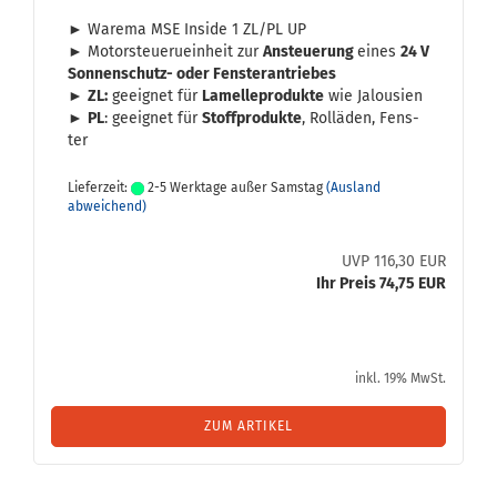
► Wa­re­ma MSE In­si­de 1 ZL/PL UP
► Mo­tor­steue­ru­ein­heit zur
An­steue­rung
eines
24 V
Sonnenschutz-​ oder Fens­ter­an­trie­bes
►
ZL:
ge­eig­net für
La­mel­le­pro­duk­te
wie Ja­lou­sien
►
PL
: ge­eig­net für
Stoff­pro­duk­te
, Rol­lä­den, Fens­
ter
Lieferzeit:
2-5 Werktage außer Samstag
(Ausland
abweichend)
UVP 116,30 EUR
Ihr Preis 74,75 EUR
inkl. 19% MwSt.
ZUM ARTIKEL