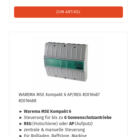
ZUM ARTIKEL
WA­RE­MA MSE Kom­pakt 6 AP/REG #2016487
#2016488
► Wa­re­ma MSE Kom­pakt 6
►
Steue­rung für bis zu
6 Son­nen­schutz­an­trie­be
►
REG
(Hut­schie­ne) oder
AP
(Auf­putz)
►
zen­tra­le & ma­nu­el­le Steue­rung
►
Für Roll­la­den, Raffsto­re, Mar­ki­se