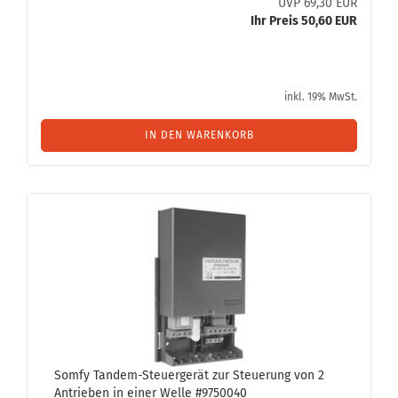
UVP 69,30 EUR
Ihr Preis 50,60 EUR
inkl. 19% MwSt.
IN DEN WARENKORB
Somfy Tandem-​​Steu­er­ge­rät zur Steue­rung von 2
An­trie­ben in einer Welle #9750040