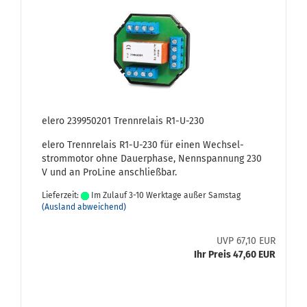
elero 239950201 Trenn­re­lais R1-​U-230
elero Trenn­re­lais R1-​U-230 für einen Wech­sel­
strom­mo­tor ohne Dau­er­pha­se, Nenn­span­nung 230
V und an Pro­Li­ne an­schließ­bar.
Lieferzeit:
Im Zulauf 3-10 Werktage außer Samstag
(Ausland abweichend)
UVP 67,10 EUR
Ihr Preis 47,60 EUR