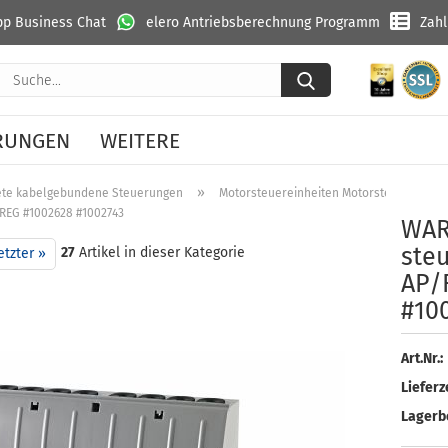
p Business Chat
elero Antriebsberechnung Programm
Zah
Suche...
RUNGEN
WEITERE
»
ete kabelgebundene Steuerungen
Motorsteuereinheiten Motorsteuergeräte
EG #1002628 #1002743
WA­R
ste
27
Artikel in dieser Kategorie
etzter »
AP/
#10
Art.Nr.:
Lieferze
Lagerb