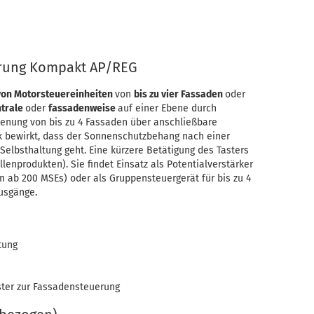
rung Kompakt AP/REG
von Motorsteuereinheiten
von
bis zu vier Fassaden
oder
ntrale
oder
fassadenweise
auf einer Ebene durch
ienung von bis zu 4 Fassaden über anschließbare
gik bewirkt, dass der Sonnenschutzbehang nach einer
Selbsthaltung geht. Eine kürzere Betätigung des Tasters
enprodukten). Sie findet Einsatz als Potentialverstärker
 ab 200 MSEs) oder als Gruppensteuergerät für bis zu 4
Ausgänge.
tung
aster zur Fassadensteuerung