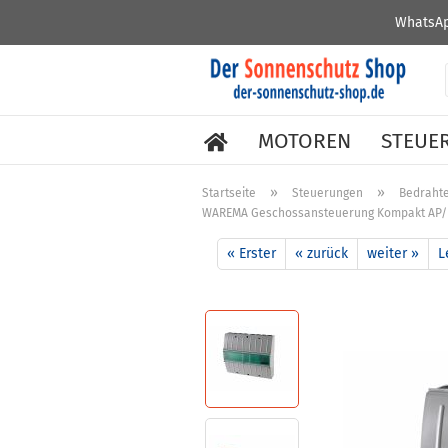
WhatsAp
MOTOREN
STEUE
»
»
Startseite
Steuerungen
Bedraht
WAREMA Geschossansteuerung Kompakt AP/R
« Erster
« zurück
weiter »
L