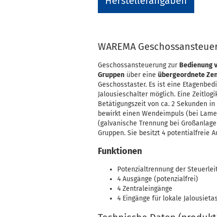
Herstellerangaben
WAREMA Geschossansteue
Geschossansteuerung zur
Bedienung 
Gruppen
über eine
übergeordnete Ze
Geschosstaster. Es ist eine Etagenbed
Jalousieschalter möglich. Eine Zeitlo
Betätigungszeit von ca. 2 Sekunden in 
bewirkt einen Wendeimpuls (bei Lamell
(galvanische Trennung bei Großanlagen
Gruppen. Sie besitzt 4 potentialfreie 
Funktionen
Potenzialtrennung der Steuerlei
4 Ausgänge (potenzialfrei)
4 Zentraleingänge
4 Eingänge für lokale Jalousiet