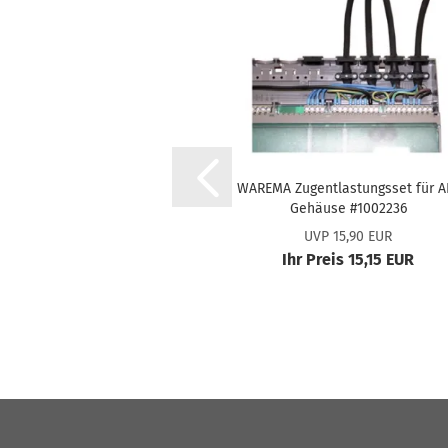
WA­RE­MA Zug­ent­las­tungs­set für A
Ge­häu­se #1002236
UVP 15,90 EUR
Ihr Preis 15,15 EUR