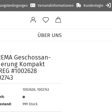
lungsbedingungen
Versandinformationen
Kundenlogin
ÜBER UNS
»
 (MSE MSG)
E­MA Ge­schoss­an­
ue­rung Kom­pakt
REG #1002628
02743
1002628, 1002743
it:
estand:
999
Stück