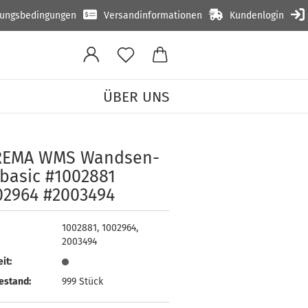
lungsbedingungen
Versandinformationen
Kundenlogin
ÜBER UNS
sic #1002881 #1002964 #2003494
RE­MA WMS Wand­sen­
 basic #1002881
02964 #2003494
1002881, 1002964,
2003494
it:
estand:
999
Stück