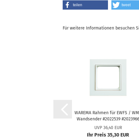
teilen
tweet
Für weitere Informationen besuchen Si
WA­RE­MA Rah­men für EWFS / W
Wand­sen­der #2022539 #202396
#2023967
UVP 36,40 EUR
Ihr Preis 35,30 EUR