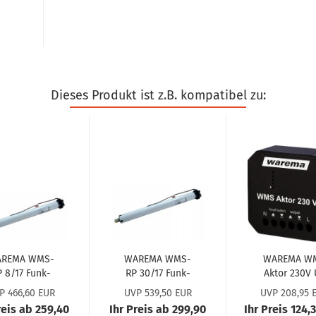
Dieses Produkt ist z.B. kompatibel zu:
­RE­MA WMS-​
WA­RE­MA WMS-​
WA­RE­MA W
 8/17 Funk-​
RP 30/17 Funk-​
Aktor 230V 
l­la­den­mo­tor
Roll­la­den­mo­tor
#2031900
P 466,60 EUR
UVP 539,50 EUR
UVP 208,95 
#2002935
#2002938
(#1002880
reis ab 259,40
Ihr Preis ab 299,90
Ihr Preis 124,