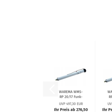
WA­RE­MA WMS-​
WA
RP 20/17 Funk-​
RP
Roll­la­den­mo­tor
Rol
UVP 497,30 EUR
UV
#2002937
Ihr Preis ab 276,50
Ihr P