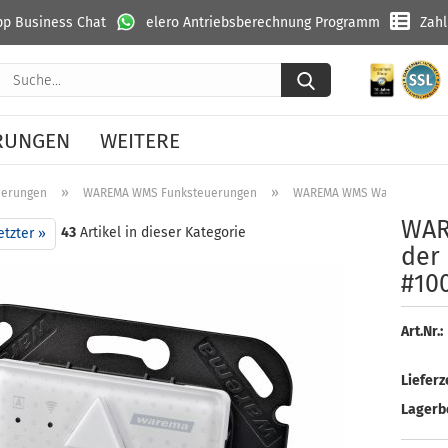
p Business Chat
elero Antriebsberechnung Programm
Zah
Suche...
RUNGEN
WEITERE
»
»
uerungen
WAREMA WMS Funksteuerungen
WAREMA WMS Wandsender ba
WA­
43
Artikel in dieser Kategorie
etzter »
der
#10
Art.Nr.:
Lieferze
Lagerb