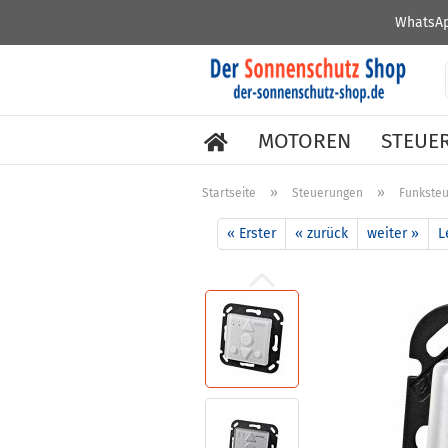
WhatsAp
MOTOREN
STEUE
»
»
Startseite
Steuerungen
Funkste
« Erster
« zurück
weiter »
L