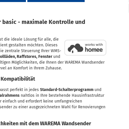
basic - m
aximale Kontrolle und
st die ideale Lösung für alle, die
zient gestalten möchten. Dieses
die zentrale Steuerung Ihrer WMS-
ollläden, Raffstores,
Fenster
und
fältigen Möglichkeiten, die Ihnen der WAREMA Wandsender
evel an Komfort in Ihrem Zuhause.
 Kompatibilität
sst perfekt in jedes
Standard-Schalterprogramm
und
ralrahmens
nahtlos in Ihre bestehende Hausinfrastruktur
bar einfach und erfordert keine umfangreichen
der zu einer ausgezeichneten Wahl für Renovierungen
ichkeiten mit dem WAREMA Wandsender