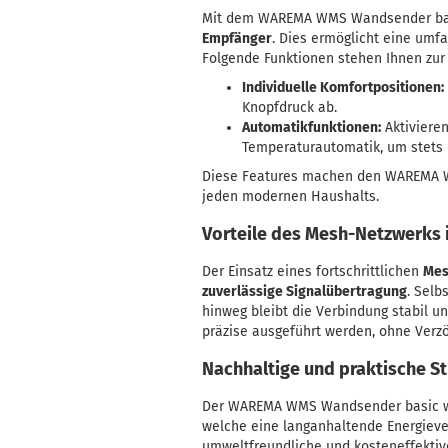
Mit dem WAREMA WMS Wandsender basi
Empfänger
. Dies ermöglicht eine umf
Folgende Funktionen stehen Ihnen zur
Individuelle Komfortpositionen:
Knopfdruck ab.
Automatikfunktionen:
Aktiviere
Temperaturautomatik, um stets 
Diese Features machen den WAREMA W
jeden modernen Haushalts.
Vorteile des Mesh-Netzwerk
Der Einsatz eines fortschrittlichen
Mes
zuverlässige Signalübertragung
. Selb
hinweg bleibt die Verbindung stabil un
präzise ausgeführt werden, ohne Verz
Nachhaltige und praktische 
Der WAREMA WMS Wandsender basic wir
welche eine langanhaltende Energiever
umweltfreundliche und kosteneffektive