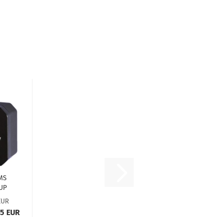
MS
UP
EUR
)
35 EUR