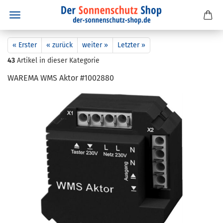
« Erster
« zurück
weiter »
Letzter »
43
Artikel in dieser Kategorie
WA­RE­MA WMS Aktor #1002880