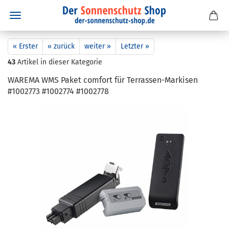
« Erster
« zurück
weiter »
Letzter »
43
Artikel in dieser Kategorie
WA­RE­MA WMS Paket com­fort für Terrassen-​Markisen
#1002773 #1002774 #1002778