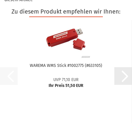
Zu diesem Produkt empfehlen wir Ihnen:
WA­RE­MA WMS Stick #1002775 (#633105)
UVP 71,10 EUR
Ihr Preis 51,50 EUR