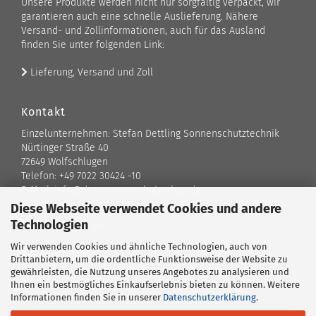
Unsere Produkte werden nicht nur sorgfältig verpackt, wir
garantieren auch eine schnelle Auslieferung. Nähere
Versand- und Zollinformationen, auch für das Ausland
finden Sie unter folgenden Link:
Lieferung, Versand und Zoll
Kontakt
Einzelunternehmen: Stefan Dettling Sonnenschutztechnik
Nürtinger Straße 40
72649 Wolfschlugen
Telefon: +49 7022 30424 -10
E-Mail: info@der-sonnenschutz-shop.de
Diese Webseite verwendet Cookies und andere
Technologien
Kontaktformular
Wir verwenden Cookies und ähnliche Technologien, auch von
Standort
Drittanbietern, um die ordentliche Funktionsweise der Website zu
gewährleisten, die Nutzung unseres Angebotes zu analysieren und
Ansprechpartner
Ihnen ein bestmögliches Einkaufserlebnis bieten zu können. Weitere
Informationen finden Sie in unserer
Datenschutzerklärung
.