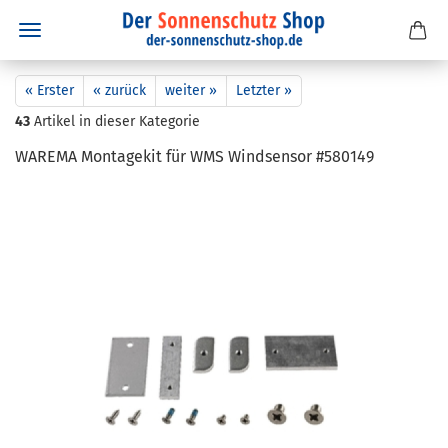
« Erster
« zurück
weiter »
Letzter »
43
Artikel in dieser Kategorie
WA­RE­MA Mon­ta­ge­kit für WMS Wind­sen­sor #580149