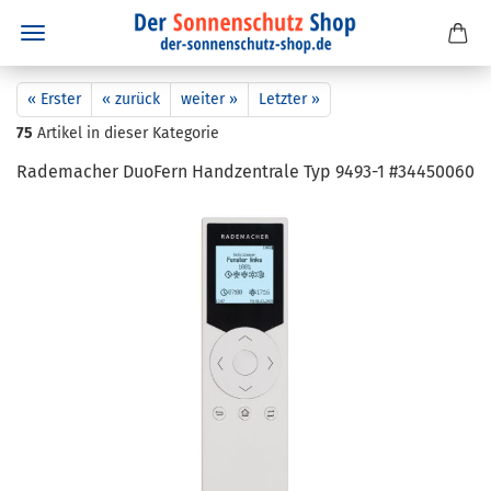
« Erster
« zurück
weiter »
Letzter »
75
Artikel in dieser Kategorie
Ra­de­ma­cher Du­o­Fern Hand­zen­tra­le Typ 9493-​1 #34450060