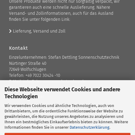
Unsere Produkte werden nicht nur sorgfältig verpackt, wir
garantieren auch eine schnelle Auslieferung. Nähere
Versand- und Zollinformationen, auch für das Ausland
finden Sie unter folgenden Link:
Lieferung, Versand und Zoll
Kontakt
Einzelunternehmen: Stefan Dettling Sonnenschutztechnik
Nürtinger Straße 40
72649 Wolfschlugen
Telefon: +49 7022 30424 -10
E-Mail: info@der-sonnenschutz-shop.de
Diese Webseite verwendet Cookies und andere
Technologien
Kontaktformular
Wir verwenden Cookies und ähnliche Technologien, auch von
Standort
Drittanbietern, um die ordentliche Funktionsweise der Website zu
gewährleisten, die Nutzung unseres Angebotes zu analysieren und
Ansprechpartner
Ihnen ein bestmögliches Einkaufserlebnis bieten zu können. Weitere
Informationen finden Sie in unserer
Datenschutzerklärung
.