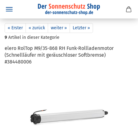
« Erster
« zurück
weiter »
Letzter »
9
Artikel in dieser Kategorie
elero Rol­Top M9/35-​868 RH Funk-​Rollladenmotor
(Schnell­läu­fer mit ge­räusch­lo­ser Soft­brem­se)
#384480006