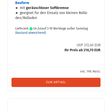
Bau­form
► mit
ge­räusch­lo­ser Soft­brem­se
► ge­eig­net für den Ein­satz von klei­nen Rol­lä­
den/Rol­la­den
Lieferzeit:
Im Zulauf 3-10 Werktage außer Samstag
(Ausland abweichend)
UVP 372,40 EUR
Ihr Preis ab 216,70 EUR
inkl. 19% MwSt.
ZUM ARTIKEL