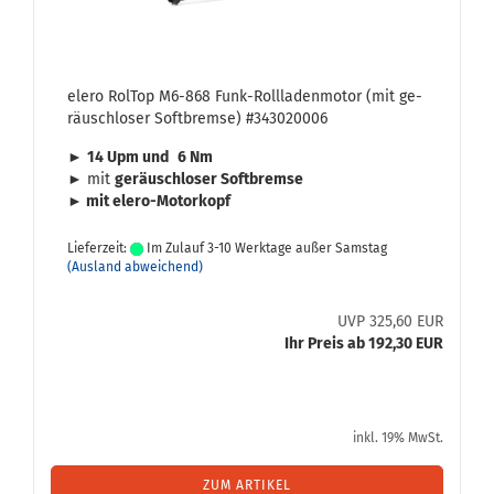
elero Rol­Top M6-​868 Funk-​Roll­la­den­mo­tor (mit ge­
räusch­lo­ser Soft­brem­se) #343020006
►
14 Upm und
6 Nm
► mit
ge­räusch­lo­ser Soft­brem­se
► mit elero-​Motorkopf
Lieferzeit:
Im Zulauf 3-10 Werktage außer Samstag
(Ausland abweichend)
UVP 325,60 EUR
Ihr Preis ab 192,30 EUR
inkl. 19% MwSt.
ZUM ARTIKEL