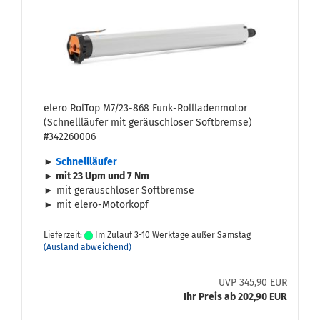
elero Rol­Top M7/23-​868 Funk-​Roll­la­den­mo­tor
(Schnell­läu­fer mit ge­räusch­lo­ser Soft­brem­se)
#342260006
►
Schnell­läu­fer
► mit 23 Upm und 7 Nm
► mit ge­räusch­lo­ser Soft­brem­se
► mit elero-​Motorkopf
Lieferzeit:
Im Zulauf 3-10 Werktage außer Samstag
(Ausland abweichend)
UVP 345,90 EUR
Ihr Preis ab 202,90 EUR