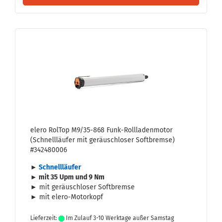
elero Rol­Top M9/35-​868 Funk-​Roll­la­den­mo­tor
(Schnell­läu­fer mit ge­räusch­lo­ser Soft­brem­se)
#342480006
►
Schnell­läu­fer
► mit 35 Upm und 9 Nm
► mit ge­räusch­lo­ser Soft­brem­se
► mit elero-​Motorkopf
Lieferzeit:
Im Zulauf 3-10 Werktage außer Samstag