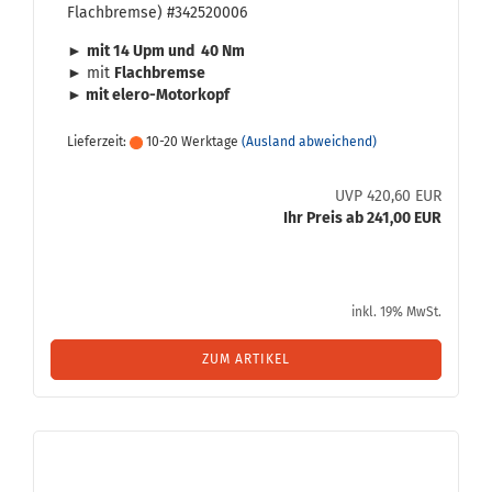
Flach­brem­se) #342520006
►
mit 14 Upm und 40 Nm
► mit
Flach­brem­se
► mit elero-​Motorkopf
Lieferzeit:
10-20 Werktage
(Ausland abweichend)
UVP 420,60 EUR
Ihr Preis ab 241,00 EUR
inkl. 19% MwSt.
ZUM ARTIKEL