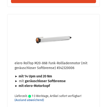
elero Rol­Top M20-​868 Funk-​Roll­la­den­mo­tor (mit
ge­räusch­lo­ser Soft­brem­se) #342320006
► mit 14 Upm und 20 Nm
► mit
ge­räusch­lo­ser Soft­brem­se
► mit elero-​Motorkopf
Lieferzeit:
1-3 Werktage, Artikel sofort verfügbar!
(Ausland abweichend)