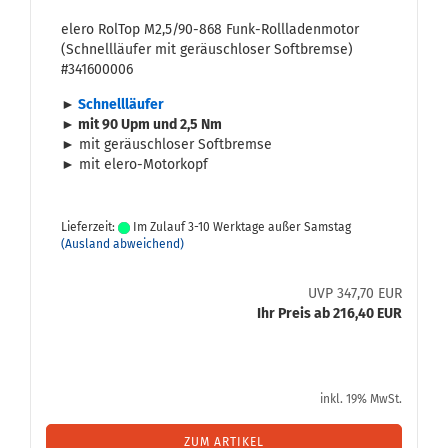
elero Rol­Top M2,5/90-​868 Funk-​Roll­la­den­mo­tor
(Schnell­läu­fer mit ge­räusch­lo­ser Soft­brem­se)
#341600006
►
Schnell­läu­fer
► mit
90 Upm und 2,5 Nm
► mit ge­räusch­lo­ser Soft­brem­se
► mit elero-​Motorkopf
Lieferzeit:
Im Zulauf 3-10 Werktage außer Samstag
(Ausland abweichend)
UVP 347,70 EUR
Ihr Preis ab 216,40 EUR
inkl. 19% MwSt.
ZUM ARTIKEL