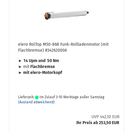
elero Rol­Top M50-​868 Funk-​Roll­la­den­mo­tor (mit
Flach­brem­se) #342620006
►
14 Upm und 50 Nm
►
mit
Flach­brem­se
► mit elero-​Motorkopf
Lieferzeit:
Im Zulauf 3-10 Werktage außer Samstag
(Ausland abweichend)
UVP 442,10 EUR
Ihr Preis ab 253,50 EUR