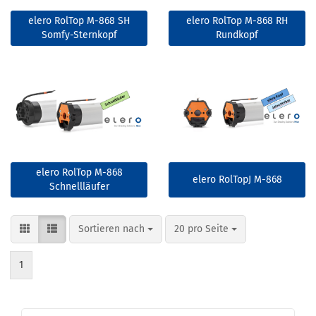
elero RolTop M-868 SH
elero RolTop M-868 RH
Somfy-Sternkopf
Rundkopf
elero RolTop M-868
elero RolTopJ M-868
Schnellläufer
Sortieren nach
pro Seite
Sortieren nach
20 pro Seite
1