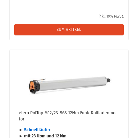
inkl. 19% MwSt.
ZUM ARTIKEL
elero Rol­Top M12/23-​868 12Nm Funk-​Roll­la­den­mo­
tor
►
Schnell­läu­fer
► mit 23 Upm und 12 Nm