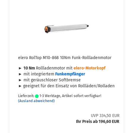
elero Rol­Top M10-​868 10Nm Funk-​Roll­la­den­mo­tor
►
10 Nm
Roll­la­den­mo­tor mit
elero-​Motorkopf
► mit in­te­grier­tem
Funk­emp­fän­ger
► mit ge­räusch­lo­ser Soft­brem­se
►
ge­eig­net für den Ein­satz von Roll­lä­den/Rol­la­den
Lieferzeit:
1-3 Werktage, Artikel sofort verfügbar!
(Ausland abweichend)
UVP 334,50 EUR
Ihr Preis ab 196,60 EUR