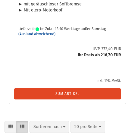
►
mit ge­räusch­lo­ser Soft­brem­se
► Mit elero-​Motorkopf
Lieferzeit:
Im Zulauf 3-10 Werktage außer Samstag
(Ausland abweichend)
UVP 372,40 EUR
Ihr Preis ab 216,70 EUR
inkl. 19% MwSt.
ZUM ARTIKEL
Sortieren nach
pro Seite
Sortieren nach
20 pro Seite