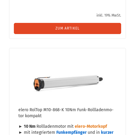
inkl. 19% MwSt.
ZUM ARTIKEL
elero Rol­Top M10-​868-K 10Nm Funk-​Roll­la­den­mo­
tor kom­pakt
►
10 Nm
Roll­la­den­mo­tor mit
elero-​​Mo­tor­kopf
►
mit in­te­grier­tem
Funk­emp­fän­ger
und in
kur­zer