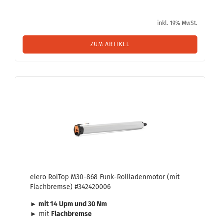
inkl. 19% MwSt.
ZUM ARTIKEL
elero Rol­Top M30-​868 Funk-​Roll­la­den­mo­tor (mit
Flach­brem­se) #342420006
► mit 14 Upm und 30 Nm
► mit
Flach­brem­se