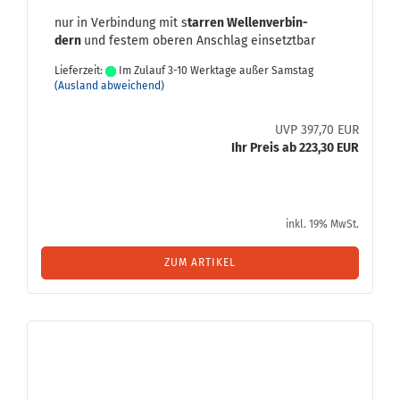
nur in Ver­bin­dung mit s
tar­ren Wel­len­ver­bin­
dern
und fes­tem obe­ren An­schlag ein­setzt­bar
Lieferzeit:
Im Zulauf 3-10 Werktage außer Samstag
(Ausland abweichend)
UVP 397,70 EUR
Ihr Preis ab 223,30 EUR
inkl. 19% MwSt.
ZUM ARTIKEL