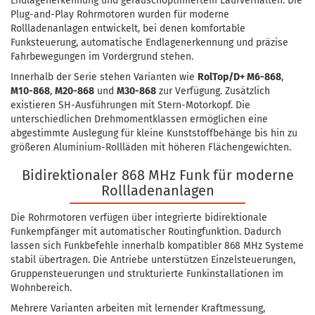
Endlagenerkennung und geräuschoptimiertem Laufverhalten. Die
Plug-and-Play Rohrmotoren wurden für moderne
Rollladenanlagen entwickelt, bei denen komfortable
Funksteuerung, automatische Endlagenerkennung und präzise
Fahrbewegungen im Vordergrund stehen.
Innerhalb der Serie stehen Varianten wie
RolTop/D+ M6-868
,
M10-868
,
M20-868
und
M30-868
zur Verfügung. Zusätzlich
existieren SH-Ausführungen mit Stern-Motorkopf. Die
unterschiedlichen Drehmomentklassen ermöglichen eine
abgestimmte Auslegung für kleine Kunststoffbehänge bis hin zu
größeren Aluminium-Rollläden mit höheren Flächengewichten.
Bidirektionaler 868 MHz Funk für moderne
Rollladenanlagen
Die Rohrmotoren verfügen über integrierte bidirektionale
Funkempfänger mit automatischer Routingfunktion. Dadurch
lassen sich Funkbefehle innerhalb kompatibler 868 MHz Systeme
stabil übertragen. Die Antriebe unterstützen Einzelsteuerungen,
Gruppensteuerungen und strukturierte Funkinstallationen im
Wohnbereich.
Mehrere Varianten arbeiten mit lernender Kraftmessung,