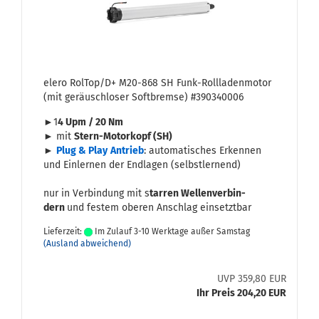
elero Rol­Top/D+ M20-​868 SH Funk-​Roll­la­den­mo­tor
(mit ge­räusch­lo­ser Soft­brem­se) #390340006
►1
4 Upm / 20 Nm
► mit
Stern-​Motorkopf (SH)
►
Plug & Play
An­trieb
: au­to­ma­ti­sches Er­ken­nen
und Ein­ler­nen der End­la­gen (selbst­ler­nend)
nur in Ver­bin­dung mit s
tar­ren Wel­len­ver­bin­
dern
und fes­tem obe­ren An­schlag ein­setzt­bar
Lieferzeit:
Im Zulauf 3-10 Werktage außer Samstag
(Ausland abweichend)
UVP 359,80 EUR
Ihr Preis 204,20 EUR