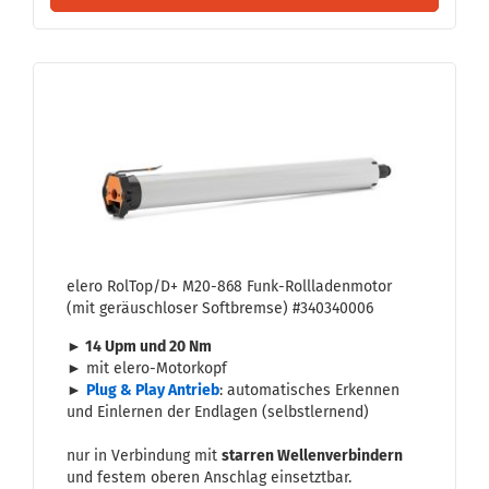
elero Rol­Top/D+ M20-​868 Funk-​Roll­la­den­mo­tor
(mit ge­räusch­lo­ser Soft­brem­se) #340340006
► 14 Upm und 20 Nm
► mit elero-​Motorkopf
►
Plug & Play An­trieb
: au­to­ma­ti­sches Er­ken­nen
und Ein­ler­nen der End­la­gen (selbst­ler­nend)
nur in Ver­bin­dung mit
star­ren Wel­len­ver­bin­dern
und fes­tem obe­ren An­schlag ein­setzt­bar.