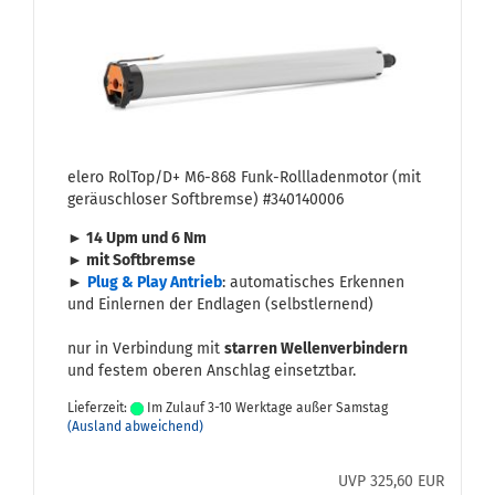
elero Rol­Top/D+ M6-​868 Funk-​Roll­la­den­mo­tor (mit
ge­räusch­lo­ser Soft­brem­se) #340140006
► 14 Upm und 6 Nm
► mit Soft­brem­se
►
Plug & Play An­trieb
: au­to­ma­ti­sches Er­ken­nen
und Ein­ler­nen der End­la­gen (selbst­ler­nend)
nur in Ver­bin­dung mit
star­ren Wel­len­ver­bin­dern
und fes­tem obe­ren An­schlag ein­setzt­bar.
Lieferzeit:
Im Zulauf 3-10 Werktage außer Samstag
(Ausland abweichend)
UVP 325,60 EUR