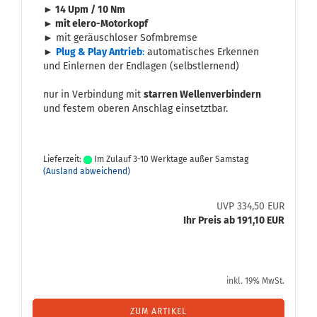
► 14 Upm / 10 Nm
► mit elero-​Motorkopf
► mit ge­räusch­lo­ser Sof­m­brem­se
►
Plug & Play An­trieb
:
au­to­ma­ti­sches Er­ken­nen
und Ein­ler­nen der End­la­gen (selbst­ler­nend)
nur in Ver­bin­dung mit
star­ren Wel­len­ver­bin­dern
und fes­tem obe­ren An­schlag ein­setzt­bar.
Lieferzeit:
Im Zulauf 3-10 Werktage außer Samstag
(Ausland abweichend)
UVP 334,50 EUR
Ihr Preis ab 191,10 EUR
inkl. 19% MwSt.
ZUM ARTIKEL