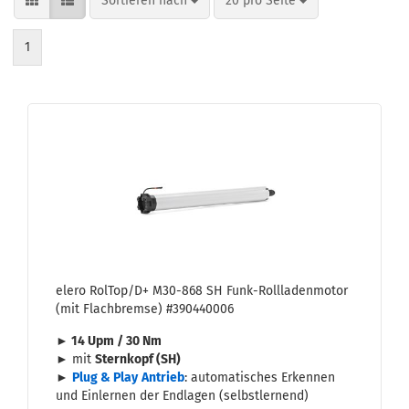
Sortieren nach
20 pro Seite
1
elero Rol­Top/D+ M30-​868 SH Funk-​Roll­la­den­mo­tor
(mit Flach­brem­se) #390440006
► 14 Upm / 30 Nm
► mit
Stern­kopf (SH)
►
Plug & Play
An­trieb
: au­to­ma­ti­sches Er­ken­nen
und Ein­ler­nen der End­la­gen (selbst­ler­nend)