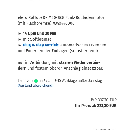
elero Rol­Top/D+ M30-​868 Funk-​Roll­la­den­mo­tor
(mit Flach­brem­se) #340440006
► 14 Upm und 30 Nm
► mit Soft­brem­se
►
Plug & Play An­trieb
:
au­to­ma­ti­sches Er­ken­nen
und Ein­ler­nen der End­la­gen (selbst­ler­nend)
nur in Ver­bin­dung mit
star­ren Wel­len­ver­bin­
dern
und fes­tem obe­ren An­schlag ein­setzt­bar.
Lieferzeit:
Im Zulauf 3-10 Werktage außer Samstag
(Ausland abweichend)
UVP 397,70 EUR
Ihr Preis ab 223,30 EUR