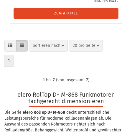
inkl. 19% MwSt.
ZUM ARTIKEL
Sortieren nach
pro Seite
Sortieren nach
20 pro Seite
1
1
bis
7
(von insgesamt
7
)
elero RolTop D+ M-868 Funkmotoren
fachgerecht dimensionieren
Die Serie
elero RolTop D+ M-868
deckt unterschiedliche
Leistungsbereiche für moderne Rollladenanlagen ab. Die
Auswahl des passenden Rohrmotors richtet sich nach
Rollladengröße, Behanggewicht, Wellenprofil und gewünschter