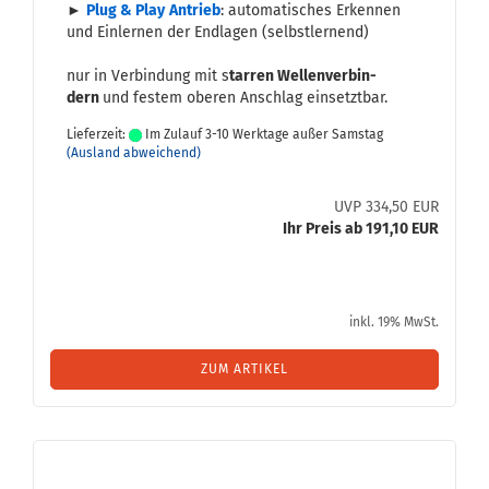
►
Plug & Play
An­trieb
: au­to­ma­ti­sches Er­ken­nen
und Ein­ler­nen der End­la­gen (selbst­ler­nend)
nur in Ver­bin­dung mit s
tar­ren Wel­len­ver­bin­
dern
und fes­tem obe­ren An­schlag ein­setzt­bar.
Lieferzeit:
Im Zulauf 3-10 Werktage außer Samstag
(Ausland abweichend)
UVP 334,50 EUR
Ihr Preis ab 191,10 EUR
inkl. 19% MwSt.
ZUM ARTIKEL