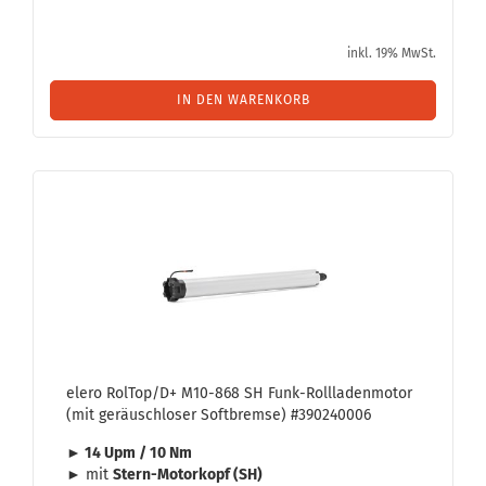
inkl. 19% MwSt.
IN DEN WARENKORB
elero Rol­Top/D+ M10-​868 SH Funk-​Roll­la­den­mo­tor
(mit ge­räusch­lo­ser Soft­brem­se) #390240006
► 14 Upm / 10 Nm
► mit
Stern-​Motorkopf (SH)