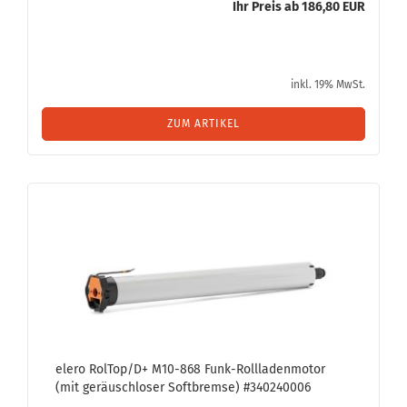
Ihr Preis ab 186,80 EUR
inkl. 19% MwSt.
ZUM ARTIKEL
elero Rol­Top/D+ M10-​868 Funk-​Roll­la­den­mo­tor
(mit ge­räusch­lo­ser Soft­brem­se) #340240006