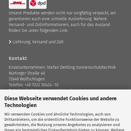
Unsere Produkte werden nicht nur sorgfältig verpackt, wir
garantieren auch eine schnelle Auslieferung. Nähere
Versand- und Zollinformationen, auch für das Ausland
finden Sie unter folgenden Link:
Lieferung, Versand und Zoll
Kontakt
Einzelunternehmen: Stefan Dettling Sonnenschutztechnik
Nürtinger Straße 40
72649 Wolfschlugen
Telefon: +49 7022 30424 -10
E-Mail: info@der-sonnenschutz-shop.de
Diese Webseite verwendet Cookies und andere
Technologien
Kontaktformular
Wir verwenden Cookies und ähnliche Technologien, auch von
Standort
Drittanbietern, um die ordentliche Funktionsweise der Website zu
gewährleisten, die Nutzung unseres Angebotes zu analysieren und
Ansprechpartner
Ihnen ein bestmögliches Einkaufserlebnis bieten zu können. Weitere