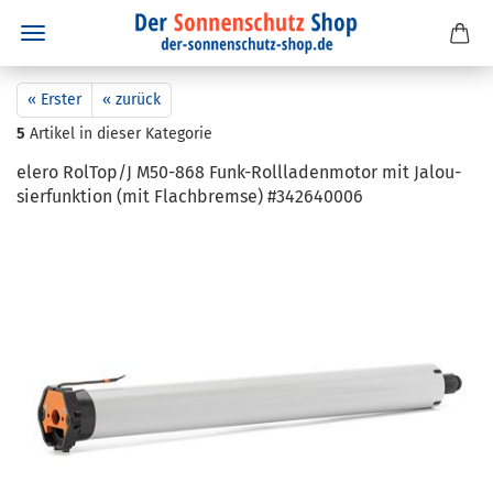
« Erster
« zurück
5
Artikel in dieser Kategorie
elero Rol­Top/J M50-​868 Funk-​Rollladenmotor mit Ja­lou­
sier­funk­ti­on (mit Flach­brem­se) #342640006