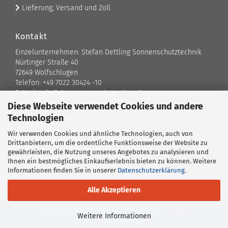
Lieferung, Versand und Zoll
Kontakt
Einzelunternehmen: Stefan Dettling Sonnenschutztechnik
Nürtinger Straße 40
72649 Wolfschlugen
Telefon: +49 7022 30424 -10
E-Mail: info@der-sonnenschutz-shop.de
Diese Webseite verwendet Cookies und andere
Technologien
Kontaktformular
Wir verwenden Cookies und ähnliche Technologien, auch von
Standort
Drittanbietern, um die ordentliche Funktionsweise der Website zu
gewährleisten, die Nutzung unseres Angebotes zu analysieren und
Ansprechpartner
Ihnen ein bestmögliches Einkaufserlebnis bieten zu können. Weitere
Informationen finden Sie in unserer
Datenschutzerklärung
.
Alle Akzeptieren
Shopping Cart Solution
by Gambio.com © 2026
Weitere Informationen
Cookie Einstellungen