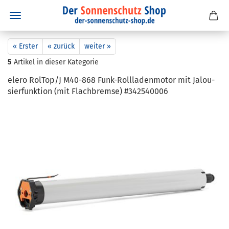
« Erster
« zurück
weiter »
5
Artikel in dieser Kategorie
elero Rol­Top/J M40-​868 Funk-​Rollladenmotor mit Ja­lou­
sier­funk­ti­on (mit Flach­brem­se) #342540006