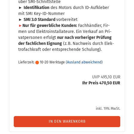
über SMI-​Schnittstelle
►
Iden­ti­fi­ka­ti­on
des Mo­tors durch ID-​Aufkleber
mit SMI Key-​ID-Nummer
►
SMI 3.0 Stan­dard
vor­be­rei­tet
►
Nur für ge­werb­li­che Kun­den:
Fach­händ­ler, Fir­
men und Elek­tro­in­stal­la­teu­re. Ein Ver­kauf an Pri­
vat­per­so­nen er­folgt
nur nach vor­he­ri­ger Prü­fung
der fach­li­chen Eig­nung
(z. B. Nach­weis durch Elek­
tro­fach­kraft oder ent­spre­chen­de Schu­lung).
Lieferzeit:
10-20 Werktage
(Ausland abweichend)
UVP 495,10 EUR
Ihr Preis 470,50 EUR
inkl. 19% MwSt.
IN DEN WARENKORB