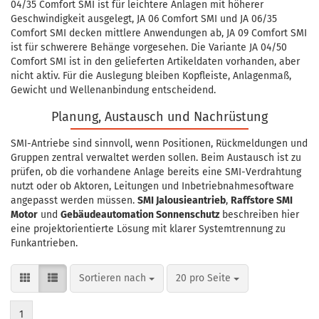
04/35 Comfort SMI ist für leichtere Anlagen mit höherer
Geschwindigkeit ausgelegt, JA 06 Comfort SMI und JA 06/35
Comfort SMI decken mittlere Anwendungen ab, JA 09 Comfort SMI
ist für schwerere Behänge vorgesehen. Die Variante JA 04/50
Comfort SMI ist in den gelieferten Artikeldaten vorhanden, aber
nicht aktiv. Für die Auslegung bleiben Kopfleiste, Anlagenmaß,
Gewicht und Wellenanbindung entscheidend.
Planung, Austausch und Nachrüstung
SMI-Antriebe sind sinnvoll, wenn Positionen, Rückmeldungen und
Gruppen zentral verwaltet werden sollen. Beim Austausch ist zu
prüfen, ob die vorhandene Anlage bereits eine SMI-Verdrahtung
nutzt oder ob Aktoren, Leitungen und Inbetriebnahmesoftware
angepasst werden müssen.
SMI Jalousieantrieb
,
Raffstore SMI
Motor
und
Gebäudeautomation Sonnenschutz
beschreiben hier
eine projektorientierte Lösung mit klarer Systemtrennung zu
Funkantrieben.
Sortieren nach
pro Seite
Sortieren nach
20 pro Seite
1