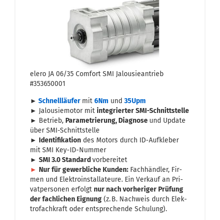
elero JA 06/35 Com­fort SMI Ja­lou­sie­an­trieb
#353650001
►
Schnell­läu­fer
mit
6Nm
und
35Upm
► Ja­lou­sie­mo­tor mit
in­te­grier­ter SMI-​Schnittstelle
► Be­trieb,
Pa­ra­me­trie­rung, Dia­gno­se
und Up­date
über SMI-​Schnittstelle
►
Iden­ti­fi­ka­ti­on
des Mo­tors durch ID-​Aufkleber
mit SMI Key-​ID-Nummer
►
SMI 3.0 Stan­dard
vor­be­rei­tet
►
Nur für ge­werb­li­che Kun­den:
Fach­händ­ler, Fir­
men und Elek­tro­in­stal­la­teu­re. Ein Ver­kauf an Pri­
vat­per­so­nen er­folgt
nur nach vor­he­ri­ger Prü­fung
der fach­li­chen Eig­nung
(z. B. Nach­weis durch Elek­
tro­fach­kraft oder ent­spre­chen­de Schu­lung).