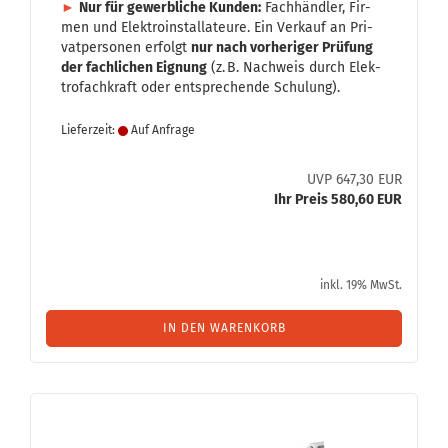
►
Nur für ge­werb­li­che Kun­den:
Fach­händ­ler, Fir­
men und Elek­tro­in­stal­la­teu­re. Ein Ver­kauf an Pri­
vat­per­so­nen er­folgt
nur nach vor­he­ri­ger Prü­fung
der fach­li­chen Eig­nung
(z. B. Nach­weis durch Elek­
tro­fach­kraft oder ent­spre­chen­de Schu­lung).
Lieferzeit:
Auf Anfrage
UVP 647,30 EUR
Ihr Preis 580,60 EUR
inkl. 19% MwSt.
IN DEN WARENKORB