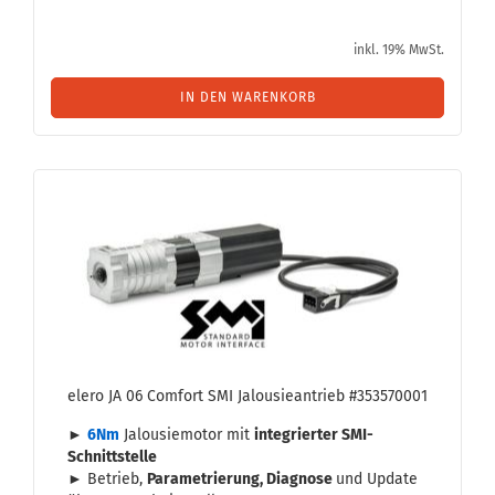
inkl. 19% MwSt.
IN DEN WARENKORB
elero JA 06 Com­fort SMI Ja­lou­sie­an­trieb #353570001
►
6Nm
Ja­lou­sie­mo­tor mit
in­te­grier­ter SMI-​
Schnittstelle
► Be­trieb,
Pa­ra­me­trie­rung, Dia­gno­se
und Up­date