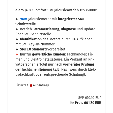
elero JA 09 Com­fort SMI Ja­lou­sie­an­trieb #353670001
►
9Nm
Ja­lou­sie­mo­tor mit
in­te­grier­ter SMI-​
Schnittstelle
► Be­trieb,
Pa­ra­me­trie­rung, Dia­gno­se
und Up­date
über SMI-​Schnittstelle
►
Iden­ti­fi­ka­ti­on
des Mo­tors durch ID-​Aufkleber
mit SMI Key-​ID-Nummer
►
SMI 3.0 Stan­dard
vor­be­rei­tet
►
Nur für ge­werb­li­che Kun­den:
Fach­händ­ler, Fir­
men und Elek­tro­in­stal­la­teu­re. Ein Ver­kauf an Pri­
vat­per­so­nen er­folgt
nur nach vor­he­ri­ger Prü­fung
der fach­li­chen Eig­nung
(z. B. Nach­weis durch Elek­
tro­fach­kraft oder ent­spre­chen­de Schu­lung).
Lieferzeit:
Auf Anfrage
UVP 670,10 EUR
Ihr Preis 601,70 EUR