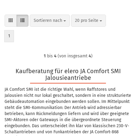
Sortieren nach
pro Seite
Sortieren nach
20 pro Seite
1
1
bis
4
(von insgesamt
4
)
Kaufberatung für elero JA Comfort SMI
Jalousieantriebe
JA Comfort SMI ist die richtige Wahl, wenn Raffstores und
Jalousien nicht nur lokal geschaltet, sondern in eine strukturierte
Gebäudeautomation eingebunden werden sollen. Im Mittelpunkt
steht die SMI-Kommunikation: Der Antrieb wird adressierbar
betrieben, kann Rückmeldungen liefern und wird über geeignete
SMI-Aktoren oder Gateways in die übergeordnete Steuerung
eingebunden. Das unterscheidet ihn klar von klassischen 230-V-
Schaltantrieben und von Funkantrieben der JA Comfort-868