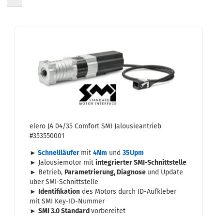
elero JA 04/35 Com­fort SMI Ja­lou­sie­an­trieb
#353550001
►
Schnell­läu­fer
mit
4Nm
und
35Upm
► Ja­lou­sie­mo­tor mit
in­te­grier­ter SMI-​Schnittstelle
► Be­trieb,
Pa­ra­me­trie­rung, Dia­gno­se
und Up­date
über SMI-​Schnittstelle
►
Iden­ti­fi­ka­ti­on
des Mo­tors durch ID-​Aufkleber
mit SMI Key-​ID-Nummer
►
SMI 3.0 Stan­dard
vor­be­rei­tet