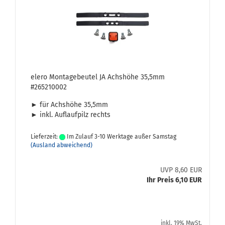
elero Mon­ta­ge­beu­tel JA Achs­hö­he 35,5mm
#265210002
► für Achs­hö­he 35,5mm
► inkl. Auf­lauf­pilz rechts
Lieferzeit:
Im Zulauf 3-10 Werktage außer Samstag
(Ausland abweichend)
UVP 8,60 EUR
Ihr Preis 6,10 EUR
inkl. 19% MwSt.