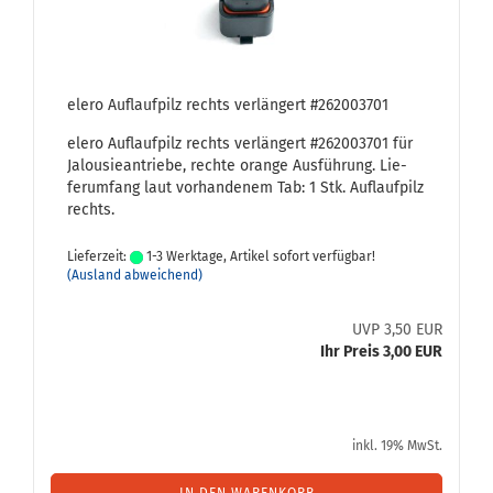
elero Auf­lauf­pilz rechts ver­län­gert #262003701
elero Auf­lauf­pilz rechts ver­län­gert #262003701 für
Ja­lou­sie­an­trie­be, rech­te oran­ge Aus­füh­rung. Lie­
fer­um­fang laut vor­han­de­nem Tab: 1 Stk. Auf­lauf­pilz
rechts.
Lieferzeit:
1-3 Werktage, Artikel sofort verfügbar!
(Ausland abweichend)
UVP 3,50 EUR
Ihr Preis 3,00 EUR
inkl. 19% MwSt.