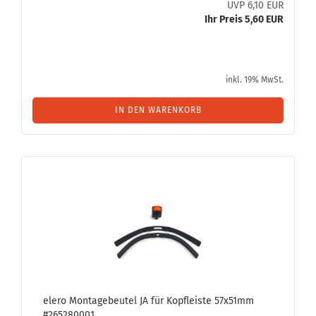
UVP 6,10 EUR
Ihr Preis 5,60 EUR
inkl. 19% MwSt.
IN DEN WARENKORB
elero Mon­ta­ge­beu­tel JA für Kopf­leis­te 57x51mm
#265280001