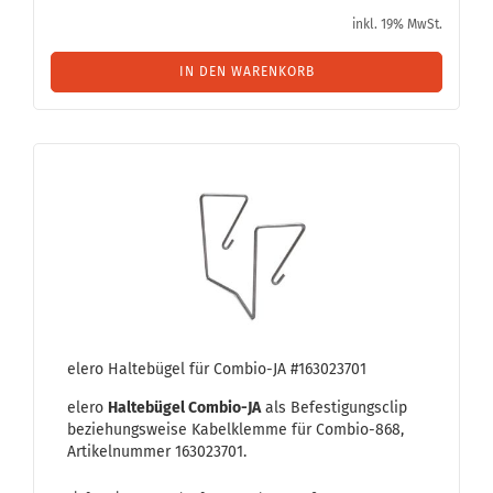
inkl. 19% MwSt.
IN DEN WARENKORB
elero Hal­te­bü­gel für Combio-​​JA #163023701
elero
Hal­te­bü­gel Combio-​JA
als Be­fes­ti­gungs­clip
be­zie­hungs­wei­se Ka­bel­klem­me für Combio-​868,
Ar­ti­kel­num­mer 163023701.