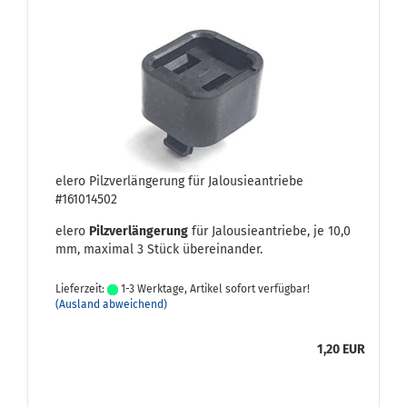
elero Pilz­ver­län­ge­rung für Ja­lou­sie­an­trie­be
#161014502
elero
Pilz­ver­län­ge­rung
für Ja­lou­sie­an­trie­be, je 10,0
mm, ma­xi­mal 3 Stück über­ein­an­der.
Lieferzeit:
1-3 Werktage, Artikel sofort verfügbar!
(Ausland abweichend)
1,20 EUR