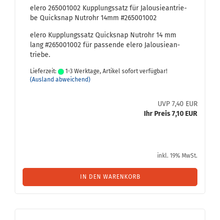
elero 265001002 Kupp­lungs­satz für Ja­lou­sie­an­trie­
be Quicks­nap Nut­rohr 14mm #265001002
elero Kupp­lungs­satz Quicks­nap Nut­rohr 14 mm
lang #265001002 für pas­sen­de elero Ja­lou­sie­an­
trie­be.
Lieferzeit:
1-3 Werktage, Artikel sofort verfügbar!
(Ausland abweichend)
UVP 7,40 EUR
Ihr Preis 7,10 EUR
inkl. 19% MwSt.
IN DEN WARENKORB