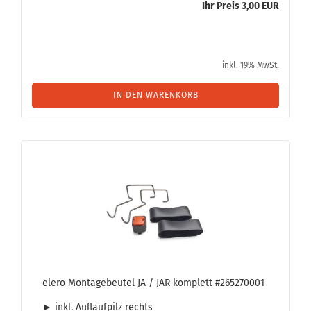
Ihr Preis 3,00 EUR
inkl. 19% MwSt.
IN DEN WARENKORB
elero Mon­ta­ge­beu­tel JA / JAR kom­plett #265270001
► inkl. Auf­lauf­pilz rechts