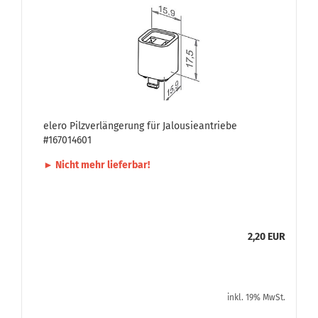
elero Pilz­ver­län­ge­rung für Ja­lou­sie­an­trie­be
#167014601
► Nicht mehr lie­fer­bar!
2,20 EUR
inkl. 19% MwSt.