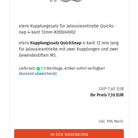
elero Kupp­lungs­satz für Ja­lou­sie­an­trie­be Quicks­
nap 4-​kant 12mm #265041002
elero
Kupp­lungs­satz QuickS­nap
4-​kant 12 mm lang
für Ja­lou­sie­an­trie­be mit zwei Kupp­lun­gen und zwei
Ge­win­de­stif­ten M5.
Lieferzeit:
1-3 Werktage, Artikel sofort verfügbar!
(Ausland abweichend)
UVP 7,40 EUR
Ihr Preis 7,10 EUR
inkl. 19% MwSt.
IN DEN WARENKORB