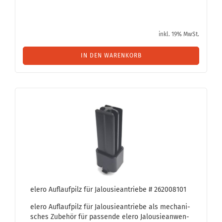
inkl. 19% MwSt.
IN DEN WARENKORB
elero Auf­lauf­pilz für Ja­lou­sie­an­trie­be # 262008101
elero Auf­lauf­pilz für Ja­lou­sie­an­trie­be als me­cha­ni­
sches Zu­be­hör für pas­sen­de elero Ja­lou­sie­an­wen­