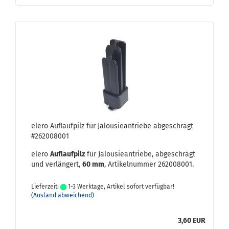
elero Auf­lauf­pilz für Ja­lou­sie­an­trie­be ab­ge­schrägt
#262008001
elero
Auf­lauf­pilz
für Ja­lou­sie­an­trie­be, ab­ge­schrägt
und ver­län­gert,
60 mm
, Ar­ti­kel­num­mer 262008001.
Lieferzeit:
1-3 Werktage, Artikel sofort verfügbar!
(Ausland abweichend)
3,60 EUR