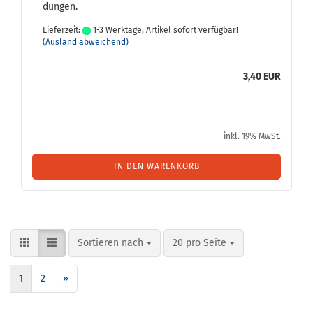
dun­gen.
Lieferzeit:
1-3 Werktage, Artikel sofort verfügbar!
(Ausland abweichend)
3,40 EUR
inkl. 19% MwSt.
IN DEN WARENKORB
Sortieren nach
pro Seite
Sortieren nach
20 pro Seite
1
2
»