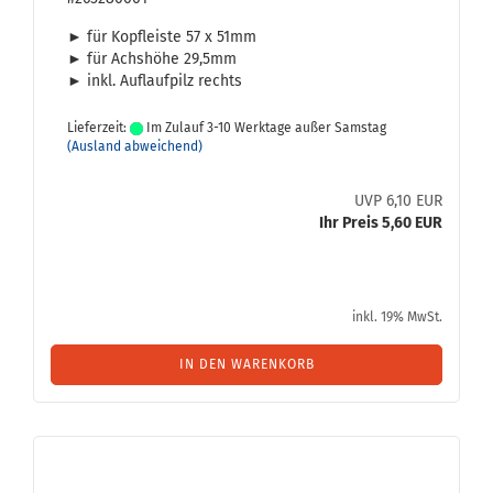
► für Kopf­leis­te 57 x 51mm
► für Achs­hö­he 29,5mm
► inkl. Auf­lauf­pilz rechts
Lieferzeit:
Im Zulauf 3-10 Werktage außer Samstag
(Ausland abweichend)
UVP 6,10 EUR
Ihr Preis 5,60 EUR
inkl. 19% MwSt.
IN DEN WARENKORB