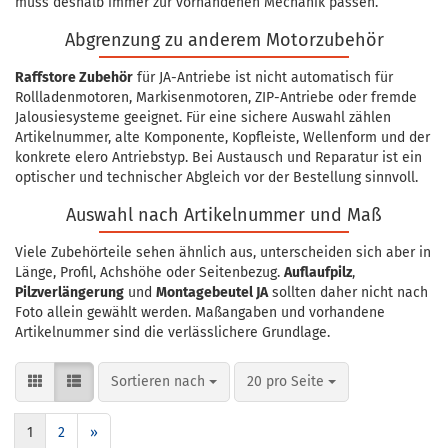
muss deshalb immer zur vorhandenen Mechanik passen.
Abgrenzung zu anderem Motorzubehör
Raffstore Zubehör
für JA-Antriebe ist nicht automatisch für
Rollladenmotoren, Markisenmotoren, ZIP-Antriebe oder fremde
Jalousiesysteme geeignet. Für eine sichere Auswahl zählen
Artikelnummer, alte Komponente, Kopfleiste, Wellenform und der
konkrete elero Antriebstyp. Bei Austausch und Reparatur ist ein
optischer und technischer Abgleich vor der Bestellung sinnvoll.
Auswahl nach Artikelnummer und Maß
Viele Zubehörteile sehen ähnlich aus, unterscheiden sich aber in
Länge, Profil, Achshöhe oder Seitenbezug.
Auflaufpilz
,
Pilzverlängerung
und
Montagebeutel JA
sollten daher nicht nach
Foto allein gewählt werden. Maßangaben und vorhandene
Artikelnummer sind die verlässlichere Grundlage.
Sortieren nach
pro Seite
Sortieren nach
20 pro Seite
1
2
»