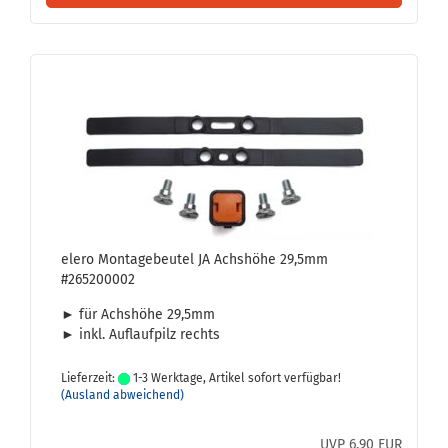
elero Mon­ta­ge­beu­tel JA Achs­hö­he 29,5mm
#265200002
► für Achs­hö­he 29,5mm
► inkl. Auf­lauf­pilz rechts
Lieferzeit:
1-3 Werktage, Artikel sofort verfügbar!
(Ausland abweichend)
UVP 6,90 EUR