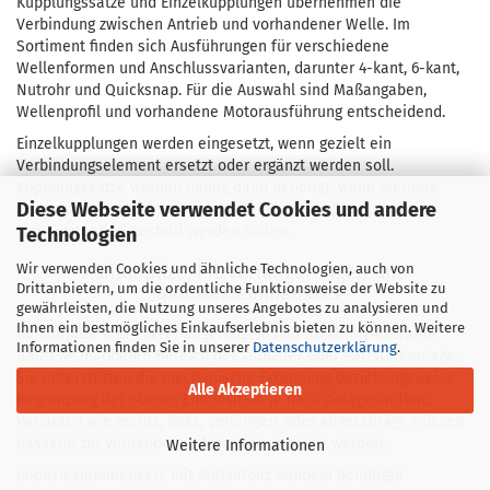
Kupplungssätze und Einzelkupplungen übernehmen die
Verbindung zwischen Antrieb und vorhandener Welle. Im
Sortiment finden sich Ausführungen für verschiedene
Wellenformen und Anschlussvarianten, darunter 4-kant, 6-kant,
Nutrohr und Quicksnap. Für die Auswahl sind Maßangaben,
Wellenprofil und vorhandene Motorausführung entscheidend.
Einzelkupplungen werden eingesetzt, wenn gezielt ein
Verbindungselement ersetzt oder ergänzt werden soll.
Kupplungssätze werden häufig dann benötigt, wenn mehrere
Diese Webseite verwendet Cookies und andere
zusammengehörige Verbindungsteile passend zur
Einbausituation bestellt werden sollen.
Technologien
Wir verwenden Cookies und ähnliche Technologien, auch von
Auflaufpilze, Pilzverlängerungen und
Drittanbietern, um die ordentliche Funktionsweise der Website zu
Jalousieklemmensets
gewährleisten, die Nutzung unseres Angebotes zu analysieren und
Ihnen ein bestmögliches Einkaufserlebnis bieten zu können. Weitere
Auflaufpilze und Pilzverlängerungen sind funktionsrelevante
Informationen finden Sie in unserer
Datenschutzerklärung
.
Bauteile im oberen Bereich der Jalousie- oder Raffstoreanlage.
Sie unterstützen die mechanische Erkennung beziehungsweise
Alle Akzeptieren
Begrenzung der oberen Endposition je nach Anlagenaufbau.
Varianten wie rechts, links, verlängert oder abgeschrägt müssen
passend zur vorhandenen Mechanik gewählt werden.
Weitere Informationen
Jalousieklemmensets mit Auflaufpilz bündeln benötigte