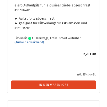
elero Auf­lauf­pilz für Ja­lou­sie­an­trie­be ab­ge­schrägt
#167014701
► Auf­lauf­pilz ab­ge­schrägt
► ge­eig­net für Pilz­ver­län­ge­rung #161014501 und
#161014601
Lieferzeit:
1-3 Werktage, Artikel sofort verfügbar!
(Ausland abweichend)
2,20 EUR
inkl. 19% MwSt.
IN DEN WARENKORB