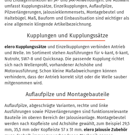
und Endlagenfunktion an JA- und JAR-Anwendungen. Die Auswahl
umfasst Kupplungssätze, Einzelkupplungen, Auflaufpilze,
Pilzverlängerungen, Jalousieklemmensets, Montagebeutel und
Haltebügel. Maß, Bauform und Einbausituation sind wichtiger als
eine allgemein klingende Artikelbezeichnung.
Kupplungen und Kupplungssätze
elero Kupplungssätze
und Einzelkupplungen verbinden Antrieb
und Welle. Im Sortiment stehen Ausführungen für 4-kant, 6-kant,
Nutrohr, SW7-8 und Quicksnap. Die passende Kupplung richtet
sich nach Wellenprofil, vorhandener Achshöhe und
Motorausführung. Schon kleine Maßabweichungen können
verhindern, dass der Antrieb korrekt sitzt oder die Welle sauber
mitgenommen wird.
Auflaufpilze und Montagebauteile
Auflaufpilze, abgeschrägte Varianten, rechte und linke
Ausführungen sowie Pilzverlängerungen sind funktionsrelevante
Bauteile im oberen Bereich der Jalousieanlage. Montagebeutel
werden nach Kopfleiste und Achshöhe gewählt, zum Beispiel 29,5
mm, 35,5 mm oder Kopfleiste 57 x 51 mm.
elero Jalousie Zubehör