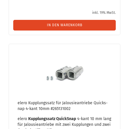
inkl. 19% MwSt.
IN DEN WARENKORB
elero Kupp­lungs­satz für Ja­lou­sie­an­trie­be Quicks­
nap 4-​kant 10mm #265131002
elero
Kupp­lungs­satz QuickS­nap
4-​kant 10 mm lang
für Ja­lou­sie­an­trie­be mit zwei Kupp­lun­gen und zwei