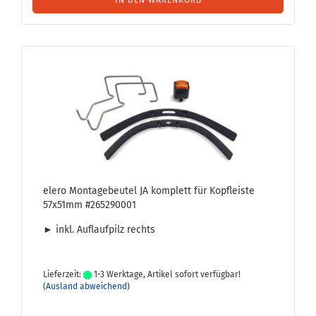
IN DEN WARENKORB
elero Mon­ta­ge­beu­tel JA kom­plett für Kopf­leis­te
57x51mm #265290001
► inkl. Auf­lauf­pilz rechts
Lieferzeit:
1-3 Werktage, Artikel sofort verfügbar!
(Ausland abweichend)