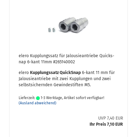
elero Kupp­lungs­satz für Ja­lou­sie­an­trie­be Quicks­
nap 6-​kant 11mm #265140002
elero
Kupp­lungs­satz QuickS­nap
6-​kant 11 mm für
Ja­lou­sie­an­trie­be mit zwei Kupp­lun­gen und zwei
selbst­si­chern­den Ge­win­de­stif­ten M5.
Lieferzeit:
1-3 Werktage, Artikel sofort verfügbar!
(Ausland abweichend)
UVP 7,40 EUR
Ihr Preis 7,10 EUR