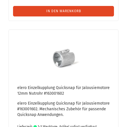
IN DEN WARENKORB
elero Ein­zel­kupp­lung Quicks­nap für Ja­lou­sie­mo­to­re
12mm Nut­rohr #163001602
elero Ein­zel­kupp­lung Quicks­nap für Ja­lou­sie­mo­to­re
#163001602. Me­cha­ni­sches Zu­be­hör für pas­sen­de
Quicks­nap An­wen­dun­gen.
Lieferzeit:
1-3 Werktage, Artikel sofort verfügbar!