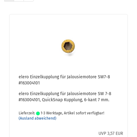
elero Ein­zel­kupp­lung für Ja­lou­sie­mo­to­re SW7-8
#163004101
elero Ein­zel­kupp­lung für Ja­lou­sie­mo­to­re SW 7-8
#163004101, QuickS­nap Kupp­lung, 6-​kant 7 mm.
Lieferzeit:
1-3 Werktage, Artikel sofort verfügbar!
(Ausland abweichend)
UVP 3,57 EUR