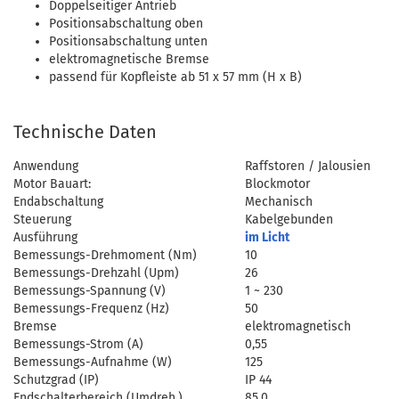
Doppelseitiger Antrieb
Positionsabschaltung oben
Positionsabschaltung unten
elektromagnetische Bremse
passend für Kopfleiste ab 51 x 57 mm (H x B)
Technische Daten
Anwendung
Raffstoren / Jalousien
Motor Bauart:
Blockmotor
Endabschaltung
Mechanisch
Steuerung
Kabelgebunden
Ausführung
im Licht
Bemessungs-Drehmoment (Nm)
10
Bemessungs-Drehzahl (Upm)
26
Bemessungs-Spannung (V)
1 ~ 230
Bemessungs-Frequenz (Hz)
50
Bremse
elektromagnetisch
Bemessungs-Strom (A)
0,55
Bemessungs-Aufnahme (W)
125
Schutzgrad (IP)
IP 44
Endschalterbereich (Umdreh.)
85,0