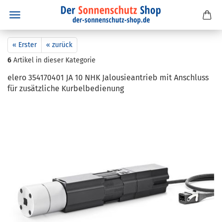
« Erster
« zurück
6
Artikel in dieser Kategorie
elero 354170401 JA 10 NHK Ja­lou­sie­an­trieb mit An­schluss
für zu­sätz­li­che Kur­bel­be­die­nung