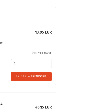
13,05 EUR
ie­
inkl. 19% MwSt.
IN DEN WARENKORB
54
45,15 EUR