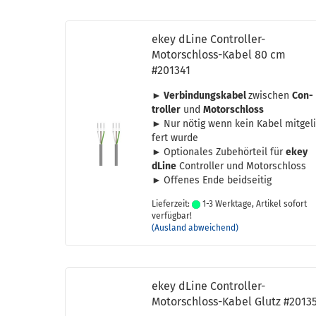
ekey dLine Controller-​​
Motorschloss-​Kabel 80 cm
#201341
► Ver­bin­dungs­ka­bel
zwi­schen
Con­
trol­ler
und
Mo­tor­schloss
►
Nur nötig wenn kein Kabel mit­ge­l
fert wurde
►
Op­tio­na­les Zu­be­hör­teil für
ekey
dLine
Con­trol­ler und Mo­tor­schloss
►
Of­fe­nes Ende beid­sei­tig
Lieferzeit:
1-3 Werktage, Artikel sofort
verfügbar!
(Ausland abweichend)
ekey dLine Controller-​​
Motorschloss-​Kabel Glutz #2013