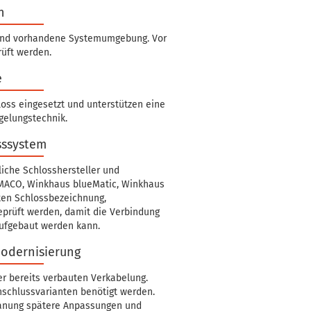
n
e und vorhandene Systemumgebung. Vor
rüft werden.
e
oss eingesetzt und unterstützen eine
gelungstechnik.
sssystem
liche Schlosshersteller und
MACO, Winkhaus blueMatic, Winkhaus
lten Schlossbezeichnung,
eprüft werden, damit die Verbindung
aufgebaut werden kann.
odernisierung
er bereits verbauten Verkabelung.
nschlussvarianten benötigt werden.
lanung spätere Anpassungen und