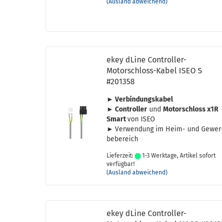
(Ausland abweichend)
ekey dLine Controller-​​
Motorschloss-​Kabel ISEO S
#201358
► Ver­bin­dungs­ka­bel
► Con­trol­ler
und
Mo­tor­schloss x1R
Smart
von ISEO
►
Ver­wen­dung im Heim- und Ge­wer
be­be­reich
Lieferzeit:
1-3 Werktage, Artikel sofort
verfügbar!
(Ausland abweichend)
ekey dLine Controller-​​