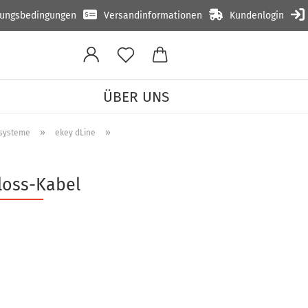
lungsbedingungen
Versandinformationen
Kundenlogin
ÜBER UNS
»
»
ttsysteme
ekey dLine
loss-Kabel