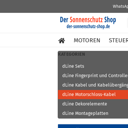
WhatsAp
MOTOREN
STEUE
KATEGORIEN
dLine Sets
dLine Fingerprint und Controlle
dLine Kabel und Kabelübergän
dLine Motorschloss-Kabel
dLine Dekorelemente
dLine Montageplatten