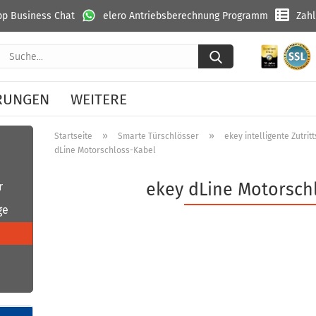
p Business Chat
elero Antriebsberechnung Programm
Zah
Suche...
RUNGEN
WEITERE
»
»
Startseite
Smarte Türschlösser
ekey intelligente Zutri
dLine Motorschloss-Kabel
ekey dLine Motorsch
r
ge