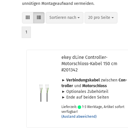
unnötigen Montageaufwand vermeiden.
Sortieren nach
pro Seite
Sortieren nach
20 pro Seite
1
ekey dLine Controller-​​
Motorschloss-​Kabel 150 cm
#201342
► Ver­bin­dungs­ka­bel
zwi­schen
Con­
trol­ler
und
Mo­tor­schloss
►
Op­tio­na­les Zu­be­hör­teil
►
Ende auf bei­den Sei­ten
Lieferzeit:
1-3 Werktage, Artikel sofort
verfügbar!
(Ausland abweichend)