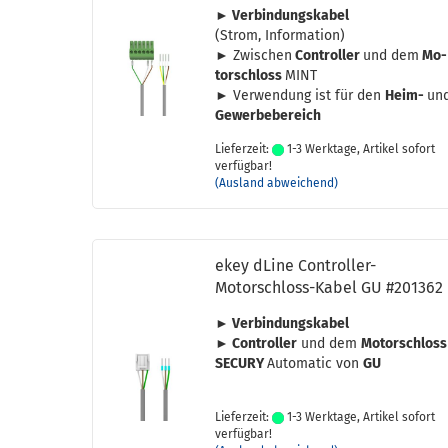
► Ver­bin­dungs­ka­bel
(Strom, In­for­ma­ti­on)
► Zwi­schen
Con­trol­ler
und dem
Mo­
tor­schloss
MINT
► Ver­wen­dung ist für den
Heim-
un
Ge­wer­be­be­reich
Lieferzeit:
1-3 Werktage, Artikel sofort
verfügbar!
(Ausland abweichend)
ekey dLine Controller-​​
Motorschloss-​Kabel GU #201362
► Ver­bin­dungs­ka­bel
► Con­trol­ler
und dem
Mo­tor­schloss
SE­CU­RY
Au­to­ma­tic von
GU
Lieferzeit:
1-3 Werktage, Artikel sofort
verfügbar!