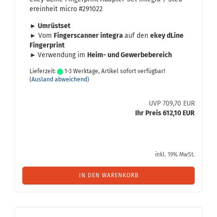
er­ein­heit micro #291022
► Um­rüst­set
► Vom
Fin­ger­scan­ner in­te­gra
auf den
ekey dLine
Fin­ger­print
►
Ver­wen­dung im
Heim- und Ge­wer­be­be­reich
Lieferzeit:
1-3 Werktage, Artikel sofort verfügbar!
(Ausland abweichend)
UVP 709,70 EUR
Ihr Preis 612,10 EUR
inkl. 19% MwSt.
IN DEN WARENKORB