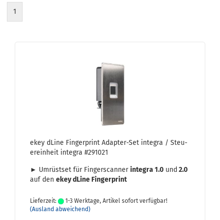
1
ekey dLine Fin­ger­print Adapter-​​Set in­te­gra / Steu­
er­ein­heit in­te­gra #291021
► Um­rüst­set für Fin­ger­scan­ner
in­te­gra 1.0
und
2.0
auf den
ekey dLine Fin­ger­print
Lieferzeit:
1-3 Werktage, Artikel sofort verfügbar!
(Ausland abweichend)