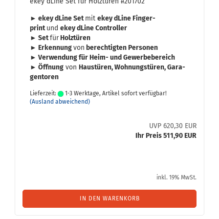
ekey dLine Set für Holz­tü­ren #201702
► ekey dLine Set
mit
ekey dLine Fin­ger­
print
und
ekey dLine Con­trol­ler
► Set
für
Holz­tü­ren
► Er­ken­nung
von
be­rech­tig­ten Per­so­nen
► Ver­wen­dung für Heim- und Ge­wer­be­be­reich
► Öff­nung
von
Haus­tü­ren, Woh­nungs­tü­ren, Ga­ra­
gen­to­ren
Lieferzeit:
1-3 Werktage, Artikel sofort verfügbar!
(Ausland abweichend)
UVP 620,30 EUR
Ihr Preis 511,90 EUR
inkl. 19% MwSt.
IN DEN WARENKORB