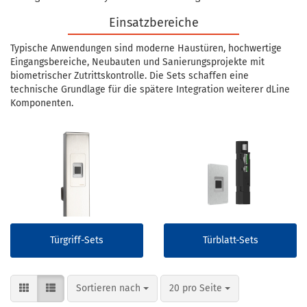
Einsatzbereiche
Typische Anwendungen sind moderne Haustüren, hochwertige
Eingangsbereiche, Neubauten und Sanierungsprojekte mit
biometrischer Zutrittskontrolle. Die Sets schaffen eine
technische Grundlage für die spätere Integration weiterer dLine
Komponenten.
Türgriff-Sets
Türblatt-Sets
Sortieren nach
pro Seite
Sortieren nach
20 pro Seite