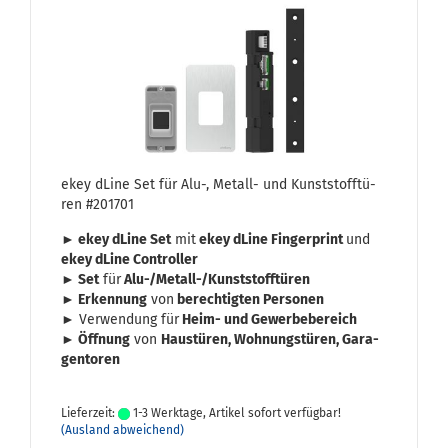
ekey dLine Set für Alu-, Metall-​​ und Kunst­stoff­tü­
ren #201701
► ekey dLine Set
mit
ekey dLine Fin­ger­print
und
ekey dLine Con­trol­ler
► Set
für
Alu-/Metall-​/Kunst­stoff­tü­ren
► Er­ken­nung
von
be­rech­tig­ten Per­so­nen
► Ver­wen­dung für
Heim- und Ge­wer­be­be­reich
► Öff­nung
von
Haus­tü­ren, Woh­nungs­tü­ren, Ga­ra­
gen­to­ren
Lieferzeit:
1-3 Werktage, Artikel sofort verfügbar!
(Ausland abweichend)