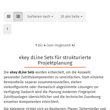
Sortieren nach
pro Seite
Sortieren nach
20 pro Seite
1
1
bis
4
(von insgesamt
4
)
ekey dLine Sets für strukturierte
Projektplanung
Die
ekey dLine Sets
wurden entwickelt, um die Auswahl
passender Zutrittskomponenten zu vereinfachen. Statt einzelne
Bestandteile separat zusammenzustellen, stehen
vorkonfigurierte oder thematisch abgestimmte Lösungen zur
Verfügung. Dadurch wird die Planung moderner Fingerprint-
Zutrittsanlagen übersichtlicher und die technische Zuordnung
einzelner Komponenten erleichtert.
Die Kategorie richtet sich an Bauherren, Planer, Türhersteller und