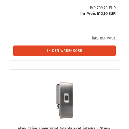
UVP 709,70 EUR
Ihr Preis 612,10 EUR
inkl. 19% MwSt.
IN DEN WARENKORB
ekey dLine Fin­ger­print Adapter-​​Set in­te­gra / Steu­