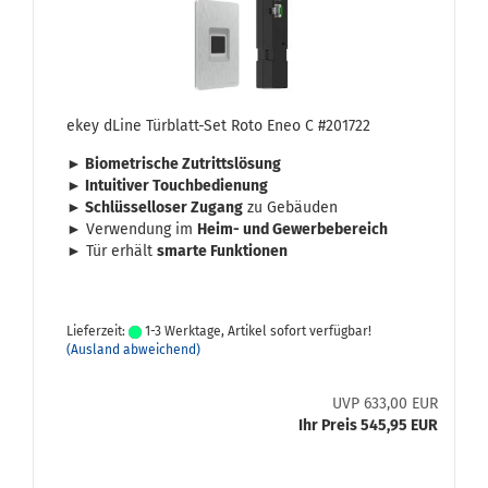
ekey dLine Türblatt-​​Set Roto Eneo C #201722
► Bio­me­tri­sche Zu­tritts­lö­sung
► In­tui­ti­ver Touch­be­die­nung
► Schlüs­sel­lo­ser Zu­gang
zu Ge­bäu­den
► Ver­wen­dung im
Heim- und Ge­wer­be­be­reich
► Tür er­hält
smar­te Funk­tio­nen
Lieferzeit:
1-3 Werktage, Artikel sofort verfügbar!
(Ausland abweichend)
UVP 633,00 EUR
Ihr Preis 545,95 EUR