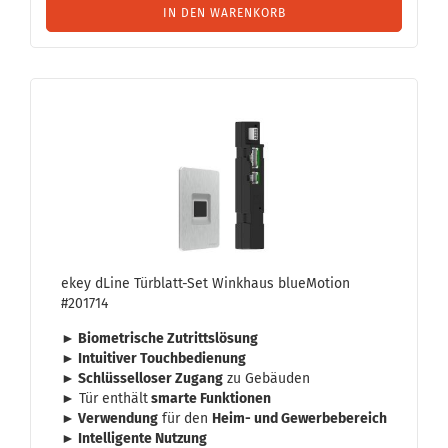
IN DEN WARENKORB
ekey dLine Türblatt-​​Set Wink­haus blu­eMo­ti­on
#201714
► Bio­me­tri­sche Zu­tritts­lö­sung
► In­tui­ti­ver Touch­be­die­nung
► Schlüs­sel­lo­ser Zu­gang
zu Ge­bäu­den
► Tür ent­hält
smar­te Funk­tio­nen
► Ver­wen­dung
für den
Heim- und Ge­wer­be­be­reich
► In­tel­li­gen­te Nut­zung