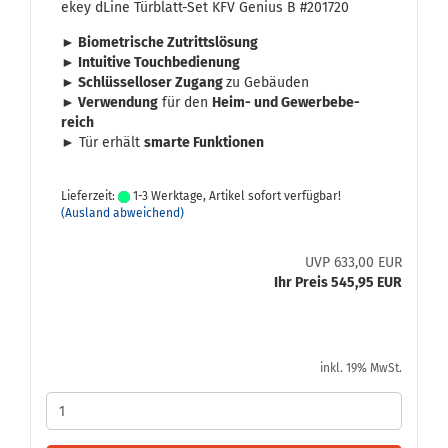
ekey dLine Türblatt-​​Set KFV Ge­ni­us B #201720
► Bio­me­tri­sche Zu­tritts­lö­sung
► In­tui­ti­ve Touch­be­die­nung
► Schlüs­sel­lo­ser Zu­gang
zu Ge­bäu­den
► Ver­wen­dung
für den
Heim- und Ge­wer­be­be­
reich
► Tür er­hält
smar­te Funk­tio­nen
Lieferzeit:
1-3 Werktage, Artikel sofort verfügbar!
(Ausland abweichend)
UVP 633,00 EUR
Ihr Preis 545,95 EUR
inkl. 19% MwSt.