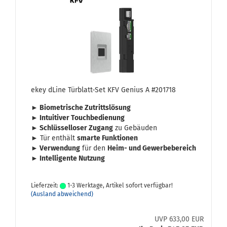
ekey dLine Türblatt-​​Set KFV Ge­ni­us A #201718
► Bio­me­tri­sche Zu­tritts­lö­sung
► In­tui­ti­ver Touch­be­die­nung
► Schlüs­sel­lo­ser Zu­gang
zu Ge­bäu­den
► Tür ent­hält
smar­te Funk­tio­nen
► Ver­wen­dung
für den
Heim- und Ge­wer­be­be­reich
► In­tel­li­gen­te Nut­zung
Lieferzeit:
1-3 Werktage, Artikel sofort verfügbar!
(Ausland abweichend)
UVP 633,00 EUR