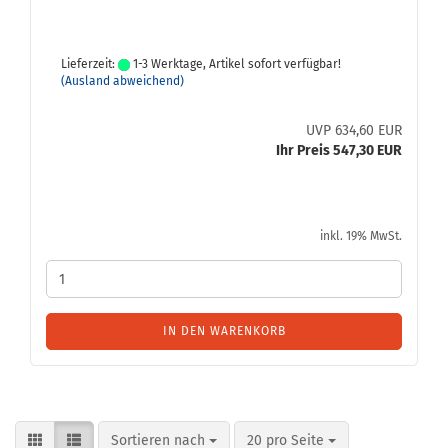
Lieferzeit:
1-3 Werktage, Artikel sofort verfügbar!
(Ausland abweichend)
UVP 634,60 EUR
Ihr Preis 547,30 EUR
inkl. 19% MwSt.
IN DEN WARENKORB
Sortieren nach
pro Seite
Sortieren nach
20 pro Seite