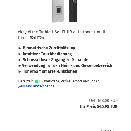
ekey dLine Türblatt-​​Set FUHR au­to­tro­nic / mul­ti­
tro­nic #201724
► Bio­me­tri­sche Zu­tritts­lö­sung
► In­tui­ti­ver Touch­be­die­nung
► Schlüs­sel­lo­ser Zu­gang
zu Ge­bäu­den
►Ver­wen­dung
für den
Heim- und Ge­wer­be­be­reich
► Tür er­hält
smar­te Funk­tio­nen
Lieferzeit:
1-3 Werktage, Artikel sofort verfügbar!
(Ausland abweichend)
UVP 633,00 EUR
Ihr Preis 545,95 EUR