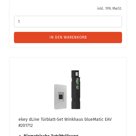
inkl. 19% MwSt.
IN DEN WARENKORB
ekey dLine Türblatt-​​Set Wink­haus blue­Ma­tic EAV
#201712