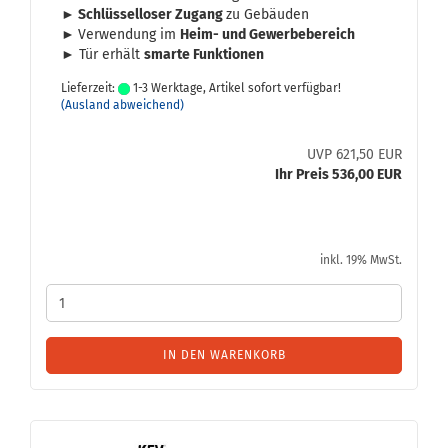
► Schlüs­sel­lo­ser Zu­gang
zu Ge­bäu­den
►
Ver­wen­dung im
Heim- und Ge­wer­be­be­reich
► Tür er­hält
smar­te Funk­tio­nen
Lieferzeit:
1-3 Werktage, Artikel sofort verfügbar!
(Ausland abweichend)
UVP 621,50 EUR
Ihr Preis 536,00 EUR
inkl. 19% MwSt.
IN DEN WARENKORB