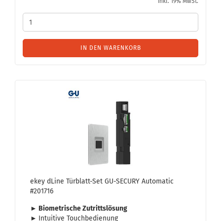
inkl. 19% MwSt.
IN DEN WARENKORB
ekey dLine Türblatt-​​Set GU-​SE­CU­RY Au­to­ma­tic
#201716
► Bio­me­tri­sche Zu­tritts­lö­sung
►
In­tui­ti­ve Touch­be­die­nung