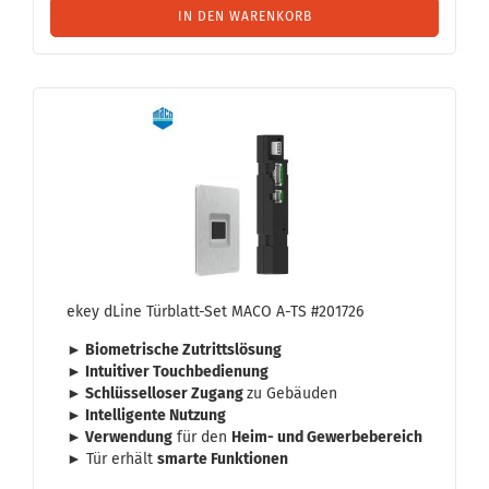
IN DEN WARENKORB
ekey dLine Türblatt-​​Set MACO A-TS #201726
► Bio­me­tri­sche Zu­tritts­lö­sung
► In­tui­ti­ver Touch­be­die­nung
► Schlüs­sel­lo­ser Zu­gang
zu Ge­bäu­den
► In­tel­li­gen­te Nut­zung
► Ver­wen­dung
für den
Heim- und Ge­wer­be­be­reich
► Tür er­hält
smar­te Funk­tio­nen