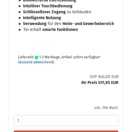
► Bio­me­tri­sche Zu­tritts­lö­sung
► In­tui­ti­ver Touch­be­die­nung
► Schlüs­sel­lo­ser Zu­gang
zu Ge­bäu­den
► In­tel­li­gen­te Nut­zung
► Ver­wen­dung
für den
Heim- und Ge­wer­be­be­reich
► Tür er­hält
smar­te Funk­tio­nen
Lieferzeit:
1-3 Werktage, Artikel sofort verfügbar!
(Ausland abweichend)
UVP 640,00 EUR
Ihr Preis 551,95 EUR
inkl. 19% MwSt.