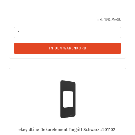
inkl. 19% MwSt.
IN DEN WARENKORB
ekey dLine De­kor­ele­ment Tür­griff Schwarz #201102