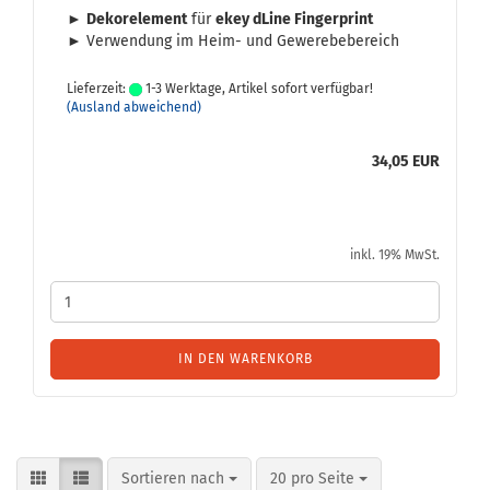
►
De­kor­ele­ment
für
ekey dLine Fin­ger­print
► Ver­wen­dung im Heim- und Ge­we­re­be­be­reich
Lieferzeit:
1-3 Werktage, Artikel sofort verfügbar!
(Ausland abweichend)
34,05 EUR
inkl. 19% MwSt.
IN DEN WARENKORB
Sortieren nach
pro Seite
Sortieren nach
20 pro Seite