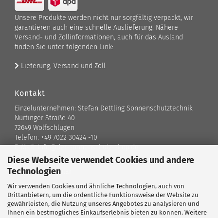
Unsere Produkte werden nicht nur sorgfältig verpackt, wir
garantieren auch eine schnelle Auslieferung. Nähere
Versand- und Zollinformationen, auch für das Ausland
finden Sie unter folgenden Link:
Lieferung, Versand und Zoll
Kontakt
Einzelunternehmen: Stefan Dettling Sonnenschutztechnik
Nürtinger Straße 40
72649 Wolfschlugen
Telefon: +49 7022 30424 -10
E-Mail: info@der-sonnenschutz-shop.de
Diese Webseite verwendet Cookies und andere
Technologien
Kontaktformular
Wir verwenden Cookies und ähnliche Technologien, auch von
Standort
Drittanbietern, um die ordentliche Funktionsweise der Website zu
gewährleisten, die Nutzung unseres Angebotes zu analysieren und
Ansprechpartner
Ihnen ein bestmögliches Einkaufserlebnis bieten zu können. Weitere