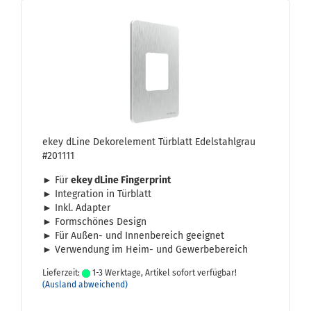
ekey dLine De­kor­ele­ment Tür­blatt Edel­stahl­grau
#201111
► Für
ekey dLine Fin­ger­print
► In­te­gra­ti­on in Tür­blatt
► Inkl. Ad­ap­ter
► Form­schö­nes De­sign
► Für Außen-​ und In­nen­be­reich ge­eig­net
► Ver­wen­dung im Heim- und Ge­wer­be­be­reich
Lieferzeit:
1-3 Werktage, Artikel sofort verfügbar!
(Ausland abweichend)