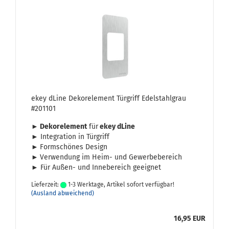
ekey dLine De­kor­ele­ment Tür­griff Edel­stahl­grau
#201101
► De­kor­ele­ment
für
ekey dLine
►
In­te­gra­ti­on in Tür­griff
►
Form­schö­nes De­sign
►
Ver­wen­dung im Heim- und Ge­wer­be­be­reich
► Für Außen-​ und In­ne­be­reich ge­eig­net
Lieferzeit:
1-3 Werktage, Artikel sofort verfügbar!
(Ausland abweichend)
16,95 EUR