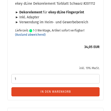
ekey dLine De­kor­ele­ment Tür­blatt Schwarz #201112
► De­kor­ele­ment
für
ekey dLine Fin­ger­print
►
Inkl. Ad­ap­ter
►
Ver­wen­dung im Heim- und Ge­wer­be­be­reich
Lieferzeit:
1-3 Werktage, Artikel sofort verfügbar!
(Ausland abweichend)
34,05 EUR
inkl. 19% MwSt.
IN DEN WARENKORB