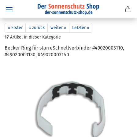
« Erster
« zurück
weiter »
Letzter »
17
Artikel in dieser Kategorie
Be­cker Ring für star­re­Schnell­ver­bin­der #49020003110,
#49020003130, #49020003140