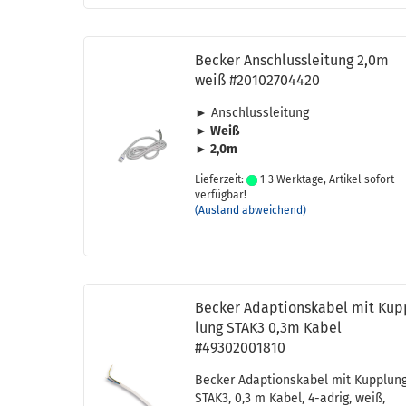
Be­cker An­schluss­lei­tung 2,0m
weiß #20102704420
► An­schluss­lei­tung
► Weiß
► 2,0m
Lieferzeit:
1-3 Werktage, Artikel sofort
verfügbar!
(Ausland abweichend)
Be­cker Ad­ap­ti­ons­ka­bel mit Ku
lung STAK3 0,3m Kabel
#49302001810
Be­cker Ad­ap­ti­ons­ka­bel mit Kupp­lun
STAK3, 0,3 m Kabel, 4-​adrig, weiß,