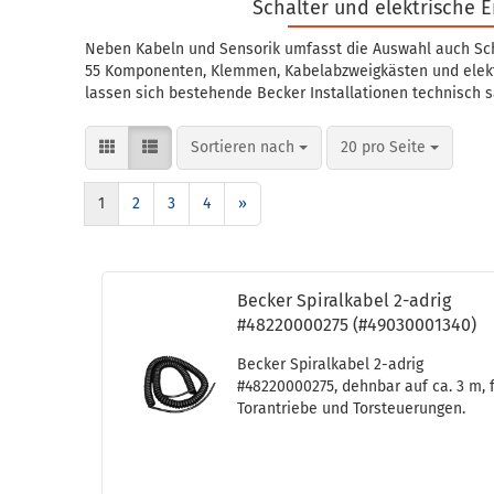
Schalter und elektrische 
Neben Kabeln und Sensorik umfasst die Auswahl auch Sch
55 Komponenten, Klemmen, Kabelabzweigkästen und elekt
lassen sich bestehende Becker Installationen technisch 
Sortieren nach
pro Seite
Sortieren nach
20 pro Seite
1
2
3
4
»
Be­cker Spi­ral­ka­bel 2-​adrig
#48220000275 (#49030001340)
Be­cker Spi­ral­ka­bel 2-​adrig
#48220000275, dehn­bar auf ca. 3 m, 
Tor­an­trie­be und Tor­steue­run­gen.