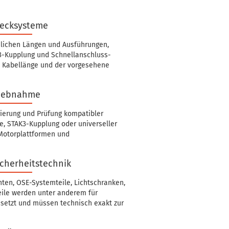
tecksysteme
dlichen Längen und Ausführungen,
3-Kupplung und Schnellanschluss-
e, Kabellänge und der vorgesehene
riebnahme
rierung und Prüfung kompatibler
e, STAK3-Kupplung oder universeller
Motorplattformen und
icherheitstechnik
en, OSE-Systemteile, Lichtschranken,
eile werden unter anderem für
esetzt und müssen technisch exakt zur