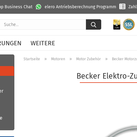
p Business Chat
elero Antriebsberechnung Programm
Zah
Suche...
RUNGEN
WEITERE
»
»
»
Startseite
Motoren
Motor Zubehör
Becker Motorz
Becker Elektro-Z
er
be