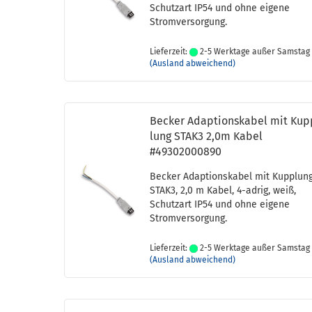
Schutz­art IP54 und ohne ei­ge­ne
Strom­ver­sor­gung.
Lieferzeit:
2-5 Werktage außer Samstag
(Ausland abweichend)
Be­cker Ad­ap­ti­ons­ka­bel mit Ku
lung STAK3 2,0m Kabel
#49302000890
Be­cker Ad­ap­ti­ons­ka­bel mit Kupp­lun
STAK3, 2,0 m Kabel, 4-​adrig, weiß,
Schutz­art IP54 und ohne ei­ge­ne
Strom­ver­sor­gung.
Lieferzeit:
2-5 Werktage außer Samstag
(Ausland abweichend)