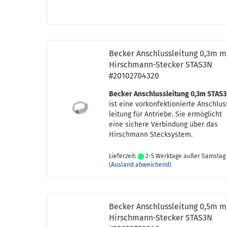
Be­cker An­schluss­lei­tung 0,3m m
Hirschmann-​​Ste­cker STAS3N
#20102704320
Be­cker An­schluss­lei­tung 0,3m STAS
ist eine vor­kon­fek­tio­nier­te An­schlu
lei­tung für An­trie­be. Sie er­mög­licht
eine si­che­re Ver­bin­dung über das
Hirsch­mann Steck­sys­tem.
Lieferzeit:
2-5 Werktage außer Samstag
(Ausland abweichend)
Be­cker An­schluss­lei­tung 0,5m m
Hirschmann-​​Ste­cker STAS3N