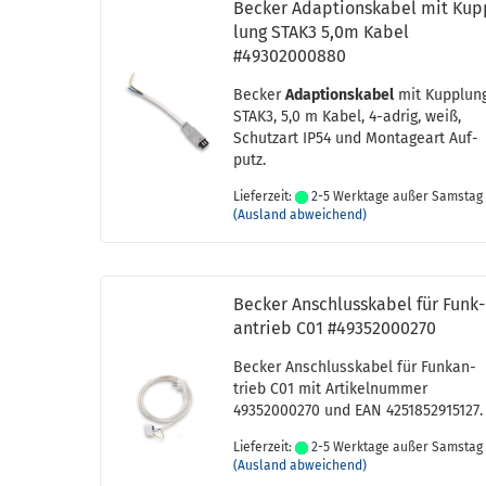
Be­cker Ad­ap­ti­ons­ka­bel mit Ku
lung STAK3 5,0m Kabel
#49302000880
Be­cker
Ad­ap­ti­ons­ka­bel
mit Kupp­lun
STAK3, 5,0 m Kabel, 4-​adrig, weiß,
Schutz­art IP54 und Mon­ta­ge­art Auf­
putz.
Lieferzeit:
2-5 Werktage außer Samstag
(Ausland abweichend)
Be­cker An­schluss­ka­bel für Funk­
an­trieb C01 #49352000270
Be­cker An­schluss­ka­bel für Funk­an­
trieb C01 mit Ar­ti­kel­num­mer
49352000270 und EAN 4251852915127.
Lieferzeit:
2-5 Werktage außer Samstag
(Ausland abweichend)