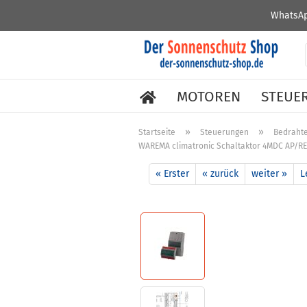
WhatsAp
MOTOREN
STEUE
»
»
Startseite
Steuerungen
Bedraht
WAREMA climatronic Schaltaktor 4MDC AP/RE
« Erster
« zurück
weiter »
L