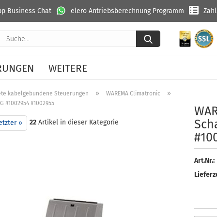
p Business Chat
elero Antriebsberechnung Programm
Zah
Suche...
RUNGEN
WEITERE
»
»
ete kabelgebundene Steuerungen
WAREMA Climatronic
G #1002954 #1002955
WA­R
Scha
22
Artikel in dieser Kategorie
etzter »
#10
Art.Nr.:
Lieferze