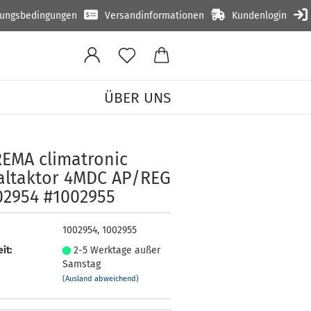
lungsbedingungen
Versandinformationen
Kundenlogin
ÜBER UNS
E­MA cli­ma­tro­nic
lt­ak­tor 4MDC AP/REG
02954 #1002955
1002954, 1002955
it:
2-5 Werktage außer
Samstag
(Ausland abweichend)