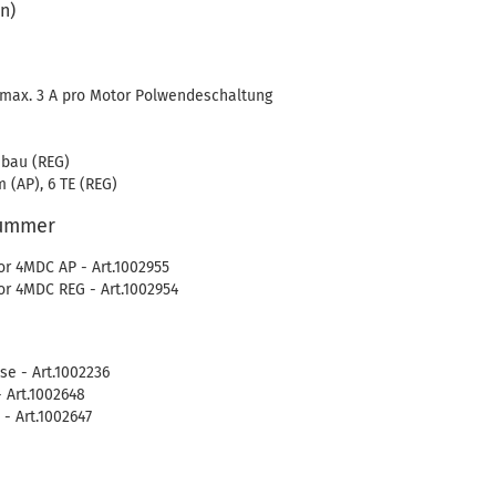
n)
 max. 3 A pro Motor Polwendeschaltung
nbau (REG)
(AP), 6 TE (REG)
nummer
r 4MDC AP - Art.1002955
r 4MDC REG - Art.1002954
e - Art.1002236
- Art.1002648
 - Art.1002647