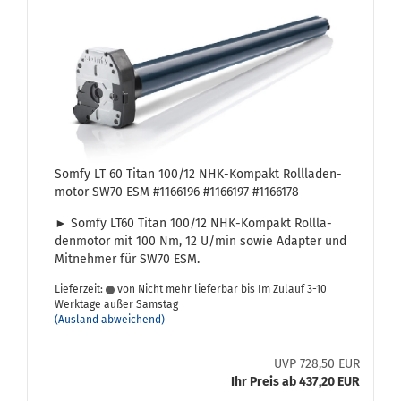
Somfy LT 60 Titan 100/12 NHK-​Kom­pakt Roll­la­den­
mo­tor SW70 ESM #1166196 #1166197 #1166178
► Somfy LT60 Titan 100/12 NHK-​Kompakt Roll­la­
den­mo­tor mit 100 Nm, 12 U/min sowie Ad­ap­ter und
Mit­neh­mer für SW70 ESM.
Lieferzeit:
von Nicht mehr lieferbar bis Im Zulauf 3-10
Werktage außer Samstag
(Ausland abweichend)
UVP 728,50 EUR
Ihr Preis ab 437,20 EUR