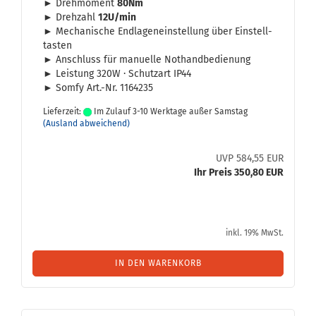
► Dreh­mo­ment
80Nm
► Dreh­zahl
12U/min
► Me­cha­ni­sche End­la­gen­ein­stel­lung über Ein­stell­
tas­ten
► An­schluss für ma­nu­el­le Not­hand­be­die­nung
► Leis­tung 320W · Schutz­art IP44
► Somfy Art.-Nr. 1164235
Lieferzeit:
Im Zulauf 3-10 Werktage außer Samstag
(Ausland abweichend)
UVP 584,55 EUR
Ihr Preis 350,80 EUR
inkl. 19% MwSt.
IN DEN WARENKORB