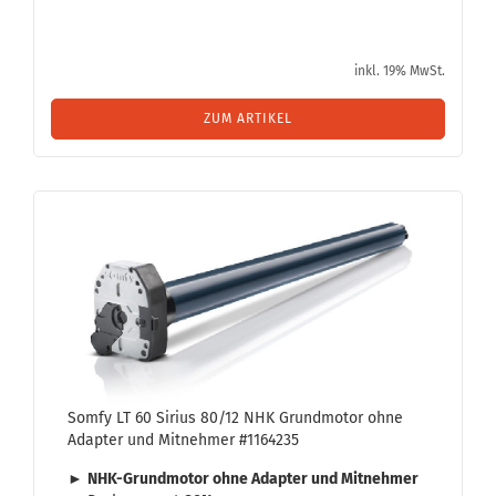
inkl. 19% MwSt.
ZUM ARTIKEL
Somfy LT 60 Si­ri­us 80/12 NHK Grund­mo­tor ohne
Ad­ap­ter und Mit­neh­mer #1164235
►
NHK-​Grundmotor ohne Ad­ap­ter und Mit­neh­mer