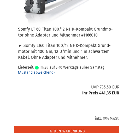
Somfy LT 60 Titan 100/12 NHK-​Kom­pakt Grund­mo­
tor ohne Ad­ap­ter und Mit­neh­mer #1166010
► Somfy LT60 Titan 100/12 NHK-​Kompakt Grund­
mo­tor mit 100 Nm, 12 U/min und 1 m schwar­zem
Kabel. Ohne Ad­ap­ter und Mit­neh­mer.
Lieferzeit:
Im Zulauf 3-10 Werktage außer Samstag
(Ausland abweichend)
UVP 735,50 EUR
Ihr Preis 441,35 EUR
inkl. 19% MwSt.
IN DEN WARENKORB