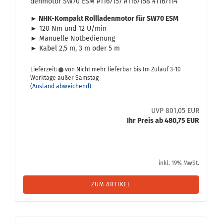
den­mo­tor SW70 ESM #1167157 #1167158 #1167114
► NHK-​Kompakt Roll­la­den­mo­tor für SW70 ESM
► 120 Nm und 12 U/min
► Ma­nu­el­le Not­be­die­nung
► Kabel 2,5 m, 3 m oder 5 m
Lieferzeit:
von Nicht mehr lieferbar bis Im Zulauf 3-10
Werktage außer Samstag
(Ausland abweichend)
UVP 801,05 EUR
Ihr Preis ab 480,75 EUR
inkl. 19% MwSt.
ZUM ARTIKEL