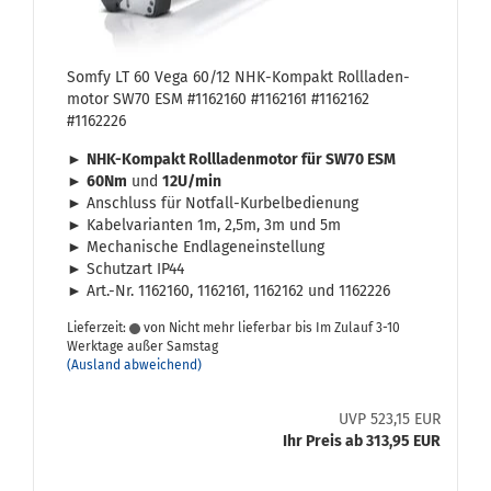
Somfy LT 60 Vega 60/12 NHK-​Kom­pakt Roll­la­den­
mo­tor SW70 ESM #1162160 #1162161 #1162162
#1162226
►
NHK-​Kompakt Roll­la­den­mo­tor für SW70 ESM
►
60Nm
und
12U/min
► An­schluss für Notfall-​Kurbelbedienung
► Ka­bel­va­ri­an­ten 1m, 2,5m, 3m und 5m
► Me­cha­ni­sche End­la­gen­ein­stel­lung
► Schutz­art IP44
► Art.-Nr. 1162160, 1162161, 1162162 und 1162226
Lieferzeit:
von Nicht mehr lieferbar bis Im Zulauf 3-10
Werktage außer Samstag
(Ausland abweichend)
UVP 523,15 EUR
Ihr Preis ab 313,95 EUR