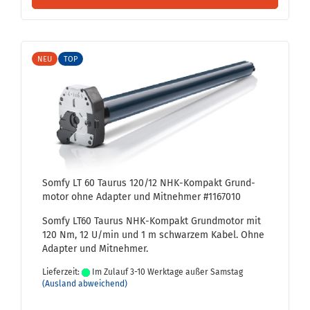
NEU
TOP
Somfy LT 60 Tau­rus 120/12 NHK-​Kom­pakt Grund­
mo­tor ohne Ad­ap­ter und Mit­neh­mer #1167010
Somfy LT60 Tau­rus NHK-​Kompakt Grund­mo­tor mit
120 Nm, 12 U/min und 1 m schwar­zem Kabel. Ohne
Ad­ap­ter und Mit­neh­mer.
Lieferzeit:
Im Zulauf 3-10 Werktage außer Samstag
(Ausland abweichend)