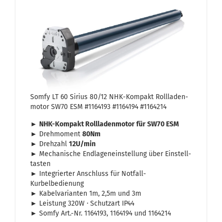
Somfy LT 60 Si­ri­us 80/12 NHK-​Kom­pakt Roll­la­den­
mo­tor SW70 ESM #1164193 #1164194 #1164214
►
NHK-​Kompakt Roll­la­den­mo­tor für SW70 ESM
► Dreh­mo­ment
80Nm
► Dreh­zahl
12U/min
► Me­cha­ni­sche End­la­gen­ein­stel­lung über Ein­stell­
tas­ten
► In­te­grier­ter An­schluss für Notfall-​
Kurbelbedienung
► Ka­bel­va­ri­an­ten 1m, 2,5m und 3m
► Leis­tung 320W · Schutz­art IP44
► Somfy Art.-Nr. 1164193, 1164194 und 1164214