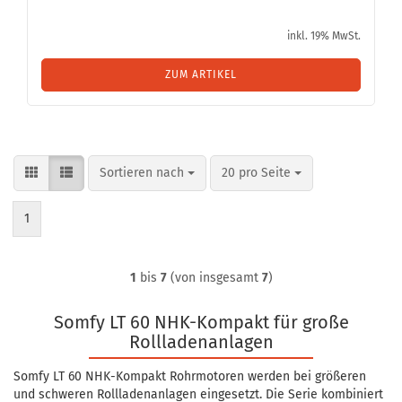
inkl. 19% MwSt.
ZUM ARTIKEL
Sortieren nach
pro Seite
Sortieren nach
20 pro Seite
1
1
bis
7
(von insgesamt
7
)
Somfy LT 60 NHK-Kompakt für große
Rollladenanlagen
Somfy LT 60 NHK-Kompakt Rohrmotoren werden bei größeren
und schweren Rollladenanlagen eingesetzt. Die Serie kombiniert