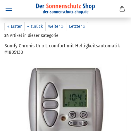
« Erster
« zurück
weiter »
Letzter »
24
Artikel in dieser Kategorie
Somfy Chro­nis Uno L com­fort mit Hel­lig­keits­au­to­ma­tik
#1805130