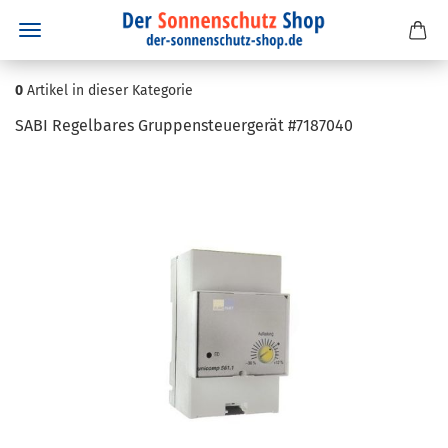
0
Artikel in dieser Kategorie
SABI Re­gel­ba­res Grup­pen­steu­er­ge­rät #7187040