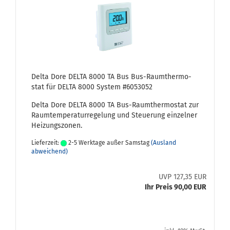
Delta Dore DELTA 8000 TA Bus Bus-​Raum­ther­mo­
stat für DELTA 8000 Sys­tem #6053052
Delta Dore DELTA 8000 TA Bus-​Raumthermostat zur
Raum­tem­pe­ra­tur­re­ge­lung und Steue­rung ein­zel­ner
Hei­zungs­zo­nen.
Lieferzeit:
2-5 Werktage außer Samstag
(Ausland
abweichend)
UVP 127,35 EUR
Ihr Preis 90,00 EUR