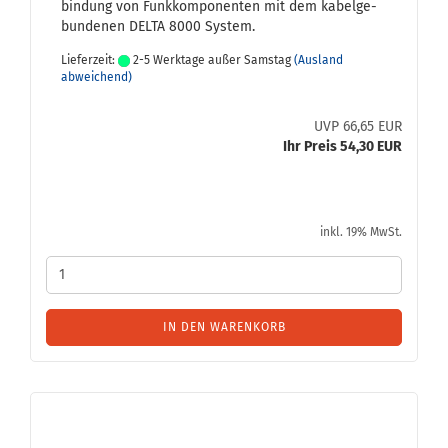
bin­dung von Funk­kom­po­nen­ten mit dem ka­bel­ge­
bun­de­nen DELTA 8000 Sys­tem.
Lieferzeit:
2-5 Werktage außer Samstag
(Ausland
abweichend)
UVP 66,65 EUR
Ihr Preis 54,30 EUR
inkl. 19% MwSt.
IN DEN WARENKORB