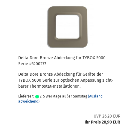
Delta Dore Bron­ze Ab­de­ckung für TYBOX 5000
Serie #6200277
Delta Dore Bron­ze Ab­de­ckung für Ge­rä­te der
TYBOX 5000 Serie zur op­ti­schen An­pas­sung sicht­
ba­rer Thermostat-​Installationen.
Lieferzeit:
2-5 Werktage außer Samstag
(Ausland
abweichend)
UVP 26,20 EUR
Ihr Preis 20,90 EUR