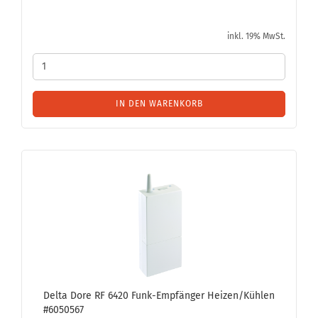
inkl. 19% MwSt.
IN DEN WARENKORB
Delta Dore RF 6420 Funk-​Emp­fän­ger Hei­zen/Küh­len
#6050567