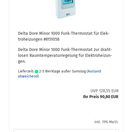
Delta Dore Minor 1000 Funk-​Ther­mo­stat für Elek­
tro­hei­zun­gen #6151058
Delta Dore Minor 1000 Funk-​Thermostat zur draht­
lo­sen Raum­tem­pe­ra­tur­re­ge­lung für Elek­tro­hei­zun­
gen.
Lieferzeit:
2-5 Werktage außer Samstag
(Ausland
abweichend)
UVP 128,55 EUR
Ihr Preis 90,80 EUR
inkl. 19% MwSt.