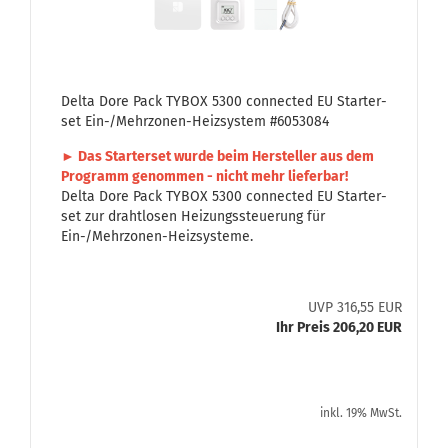
Delta Dore Pack TYBOX 5300 con­nec­ted EU Star­ter­
set Ein-/Mehrzonen-​​Heiz­sys­tem #6053084
► Das Star­ter­set wurde beim Her­stel­ler aus dem
Pro­gramm ge­nom­men - nicht mehr lie­fer­bar!
Delta Dore Pack TYBOX 5300 con­nec­ted EU Star­ter­
set zur draht­lo­sen Hei­zungs­steue­rung für
Ein-/Mehrzonen-​Heizsysteme.
UVP 316,55 EUR
Ihr Preis 206,20 EUR
inkl. 19% MwSt.