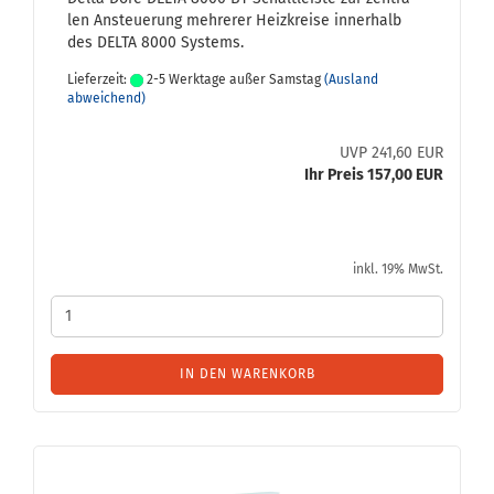
len An­steue­rung meh­re­rer Heiz­krei­se in­ner­halb
des DELTA 8000 Sys­tems.
Lieferzeit:
2-5 Werktage außer Samstag
(Ausland
abweichend)
UVP 241,60 EUR
Ihr Preis 157,00 EUR
inkl. 19% MwSt.
IN DEN WARENKORB