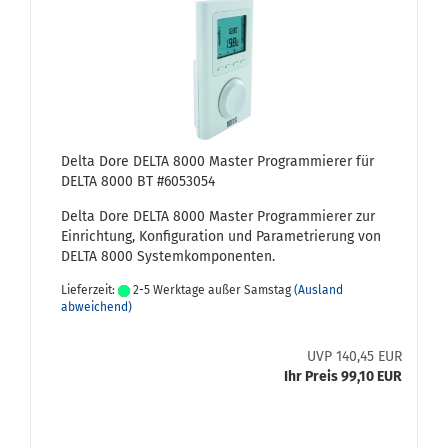
Delta Dore DELTA 8000 Mas­ter Pro­gram­mie­rer für
DELTA 8000 BT #6053054
Delta Dore DELTA 8000 Mas­ter Pro­gram­mie­rer zur
Ein­rich­tung, Kon­fi­gu­ra­ti­on und Pa­ra­me­trie­rung von
DELTA 8000 Sys­tem­kom­po­nen­ten.
Lieferzeit:
2-5 Werktage außer Samstag
(Ausland
abweichend)
UVP 140,45 EUR
Ihr Preis 99,10 EUR