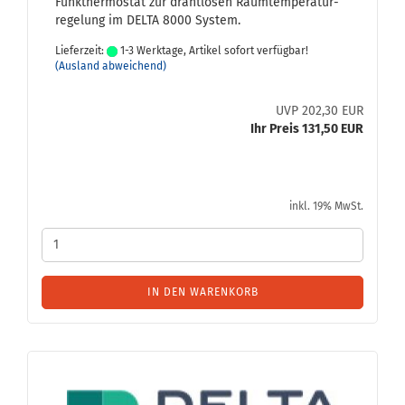
Funk­ther­mo­stat zur draht­lo­sen Raum­tem­pe­ra­tur­
re­ge­lung im DELTA 8000 Sys­tem.
Lieferzeit:
1-3 Werktage, Artikel sofort verfügbar!
(Ausland abweichend)
UVP 202,30 EUR
Ihr Preis 131,50 EUR
inkl. 19% MwSt.
IN DEN WARENKORB