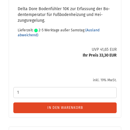
Delta Dore Bo­den­füh­ler 10K zur Er­fas­sung der Bo­
den­tem­pe­ra­tur für Fuß­bo­den­hei­zung und Hei­
zungs­re­ge­lung.
Lieferzeit:
2-5 Werktage außer Samstag
(Ausland
abweichend)
UVP 41,65 EUR
Ihr Preis 33,30 EUR
inkl. 19% MwSt.
IN DEN WARENKORB