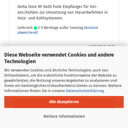
Delta Dore RF 6420 Funk-​Empfänger für Hei­
zen/Küh­len zur Um­set­zung von Steu­er­be­feh­len in
Heiz- und Kühl­sys­te­men.
Lieferzeit:
2-5 Werktage außer Samstag
(Ausland
abweichend)
UVP 101,15 EUR
Ihr Preis 70,80 EUR
Diese Webseite verwendet Cookies und andere
Technologien
Wir verwenden Cookies und ähnliche Technologien, auch von
Drittanbietern, um die ordentliche Funktionsweise der Website zu
inkl. 19% MwSt.
gewährleisten, die Nutzung unseres Angebotes zu analysieren und
Ihnen ein bestmögliches Einkaufserlebnis bieten zu können. Weitere
Informationen finden Sie in unserer
Datenschutzerklärung
.
Alle Akzeptieren
IN DEN WARENKORB
Weitere Informationen