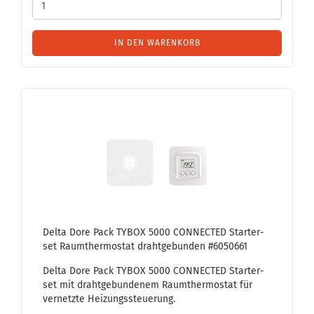
IN DEN WARENKORB
Delta Dore Pack TYBOX 5000 CON­NEC­TED Star­ter­
set Raum­ther­mo­stat draht­ge­bun­den #6050661
Delta Dore Pack TYBOX 5000 CON­NEC­TED Star­ter­
set mit draht­ge­bun­de­nem Raum­ther­mo­stat für
ver­netz­te Hei­zungs­steue­rung.