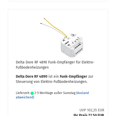
Delta Dore RF 4890 Funk-​Emp­fän­ger für Elektro-​​
Fuß­bo­den­hei­zun­gen
Delta Dore RF 4890
ist ein
Funk-​Empfänger
zur
Steue­rung von Elektro-​Fußbodenheizungen.
Lieferzeit:
2-5 Werktage außer Samstag
(Ausland
abweichend)
UVP 102,35 EUR
Ihr Preis 72,50 EUR