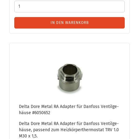
IN DEN WARENKORB
Delta Dore Metal RA Ad­ap­ter für Dan­foss Ven­til­ge­
häu­se #6050652
Delta Dore Metal RA Ad­ap­ter für Dan­foss Ven­til­ge­
häu­se, pas­send zum Heiz­kör­per­ther­mo­stat TRV 1.0
M30 x 1,5.