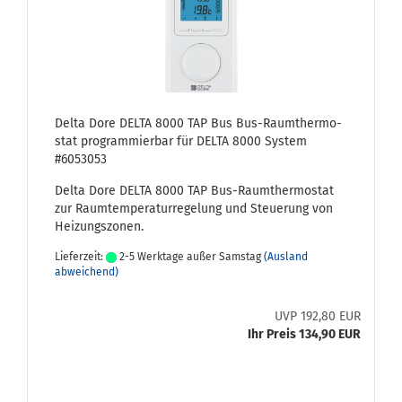
Delta Dore DELTA 8000 TAP Bus Bus-​Raum­ther­mo­
stat pro­gram­mier­bar für DELTA 8000 Sys­tem
#6053053
Delta Dore DELTA 8000 TAP Bus-​Raumthermostat
zur Raum­tem­pe­ra­tur­re­ge­lung und Steue­rung von
Hei­zungs­zo­nen.
Lieferzeit:
2-5 Werktage außer Samstag
(Ausland
abweichend)
UVP 192,80 EUR
Ihr Preis 134,90 EUR