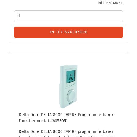
inkl. 19% MwSt.
IN DEN WARENKORB
Delta Dore DELTA 8000 TAP RF Pro­gram­mier­ba­rer
Funk­ther­mo­stat #6053051
Delta Dore DELTA 8000 TAP RF pro­gram­mier­ba­rer