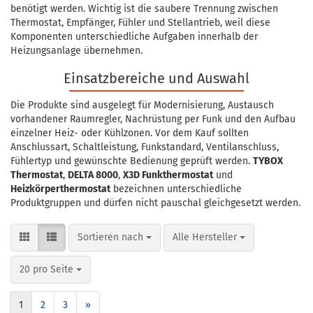
benötigt werden. Wichtig ist die saubere Trennung zwischen
Thermostat, Empfänger, Fühler und Stellantrieb, weil diese
Komponenten unterschiedliche Aufgaben innerhalb der
Heizungsanlage übernehmen.
Einsatzbereiche und Auswahl
Die Produkte sind ausgelegt für Modernisierung, Austausch
vorhandener Raumregler, Nachrüstung per Funk und den Aufbau
einzelner Heiz- oder Kühlzonen. Vor dem Kauf sollten
Anschlussart, Schaltleistung, Funkstandard, Ventilanschluss,
Fühlertyp und gewünschte Bedienung geprüft werden.
TYBOX
Thermostat
,
DELTA 8000
,
X3D Funkthermostat
und
Heizkörperthermostat
bezeichnen unterschiedliche
Produktgruppen und dürfen nicht pauschal gleichgesetzt werden.
Sortieren nach
pro Seite
Sortieren nach
Alle Hersteller
pro Seite
20 pro Seite
1
2
3
»