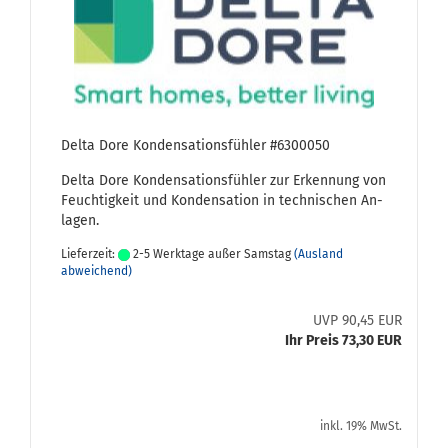
Delta Dore Kon­den­sa­ti­ons­füh­ler #6300050
Delta Dore Kon­den­sa­ti­ons­füh­ler zur Er­ken­nung von
Feuch­tig­keit und Kon­den­sa­ti­on in tech­ni­schen An­
la­gen.
Lieferzeit:
2-5 Werktage außer Samstag
(Ausland
abweichend)
UVP 90,45 EUR
Ihr Preis 73,30 EUR
inkl. 19% MwSt.