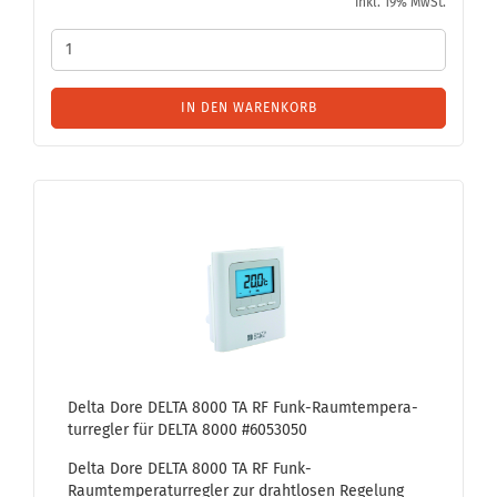
inkl. 19% MwSt.
IN DEN WARENKORB
Delta Dore DELTA 8000 TA RF Funk-​Raum­tem­pe­ra­
tur­reg­ler für DELTA 8000 #6053050
Delta Dore DELTA 8000 TA RF Funk-​
Raumtemperaturregler zur draht­lo­sen Re­ge­lung