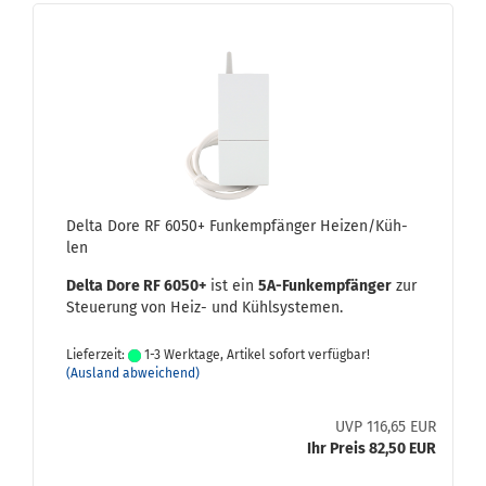
Delta Dore RF 6050+ Funk­emp­fän­ger Hei­zen/Küh­
len
Delta Dore RF 6050+
ist ein
5A-​Funkempfänger
zur
Steue­rung von Heiz- und Kühl­sys­te­men.
Lieferzeit:
1-3 Werktage, Artikel sofort verfügbar!
(Ausland abweichend)
UVP 116,65 EUR
Ihr Preis 82,50 EUR