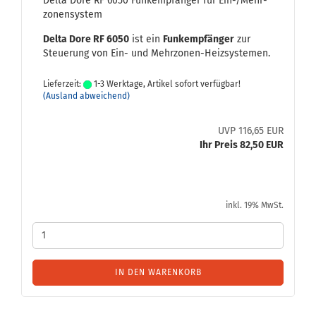
Delta Dore RF 6050 Funk­emp­fän­ger für Ein-/Mehr­
zo­nen­sys­tem
Delta Dore RF 6050
ist ein
Funk­emp­fän­ger
zur
Steue­rung von Ein- und Mehrzonen-​Heizsystemen.
Lieferzeit:
1-3 Werktage, Artikel sofort verfügbar!
(Ausland abweichend)
UVP 116,65 EUR
Ihr Preis 82,50 EUR
inkl. 19% MwSt.
IN DEN WARENKORB