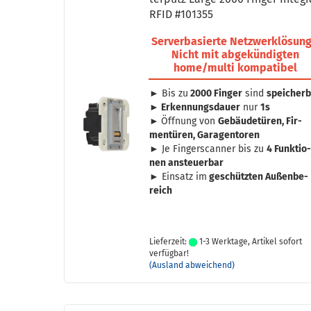
RFID #101355
Ser­ver­ba­sier­te Netz­werk­lö­sung
Nicht mit ab­ge­kün­dig­ten
home/multi kom­pa­ti­bel
► Bis zu
2000 Fin­ger
sind
spei­cher­
►
Er­ken­nungs­dau­er
nur
1s
►
Öff­nung von
Ge­bäu­de­tü­ren, Fir­
men­tü­ren, Ga­ra­gen­to­ren
► Je Fin­ger­scan­ner bis zu
4 Funk­tio
nen an­steu­er­bar
► Ein­satz im
ge­schütz­ten Au­ßen­be­
reich
Lieferzeit:
1-3 Werktage, Artikel sofort
verfügbar!
(Ausland abweichend)