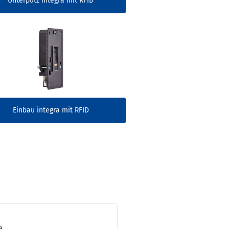
Unterputz integra mit RFID
Einbau integra mit RFID
­
a