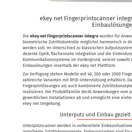
ekey net Fingerprintscanner integ
Einbaulösung
Die
ekey net Fingerprintscanner integra
wurden für Anwen
biometrische Zutrittskontrolle möglichst harmonisch in di
werden soll. Im Unterschied zu klassischen Aufputzsyste
dezente Optik, flächennahe Integration und die Einbindun
Kommunikationssysteme im Vordergrund. vereint sowohl U
Einbaulösungen innerhalb der ekey net Plattform.
Zur Verfügung stehen Modelle mit 40, 200 oder 2000 Finge
zahlreiche Varianten mit RFID-Unterstützung erhältlich. D
Fingerprintlösungen als auch kombinierte Zutrittskonzep
realisieren. Die Produktfamilie deckt Anwendungen vom 
gewerblichen Installationen ab und ermöglicht eine einhe
ekey net Umgebung.
Unterputz und Einbau gezielt
Unterputzscanner werden in vorbereitete Einbausituatione
installierte Zutrittskomponente. Einbauvarianten sind für d