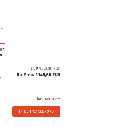
­
a
 -
bar
so­
UVP 1.273,30 EUR
Ihr Preis 1.146,60 EUR
­
inkl. 19% MwSt.
IN DEN WARENKORB