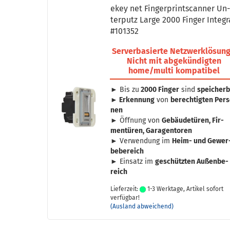
ekey net Fin­ger­print­scan­ner Un
ter­putz Large 2000 Fin­ger In­te­gr
#101352
Ser­ver­ba­sier­te Netz­werk­lö­sung
Nicht mit ab­ge­kün­dig­ten
home/multi kom­pa­ti­bel
► Bis zu
2000 Fin­ger
sind
spei­cher­
►
Er­ken­nung
von
be­rech­tig­ten Per­
nen
► Öff­nung von
Ge­bäu­de­tü­ren, Fir­
men­tü­ren, Ga­ra­gen­to­ren
► Ver­wen­dung im
Heim- und Ge­wer
be­be­reich
► Ein­satz im
ge­schütz­ten Au­ßen­be­
reich
Lieferzeit:
1-3 Werktage, Artikel sofort
verfügbar!
(Ausland abweichend)