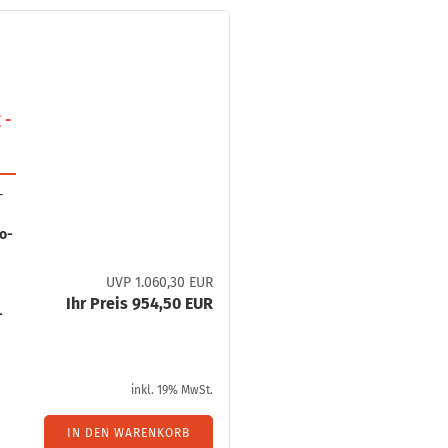
­
­
 -
­
so­
UVP 1.060,30 EUR
Ihr Preis 954,50 EUR
­
inkl. 19% MwSt.
IN DEN WARENKORB