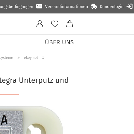
lungsbedingungen
Versandinformationen
Kundenlogin
ÜBER UNS
»
»
ttsysteme
ekey net
ntegra Unterputz und