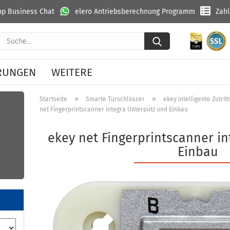
p Business Chat
elero Antriebsberechnung Programm
Zah
Suche...
RUNGEN
WEITERE
»
»
Startseite
Smarte Türschlösser
ekey intelligente Zutri
net Fingerprintscanner integra Unterputz und Einbau
ekey net Fingerprintscanner i
Einbau