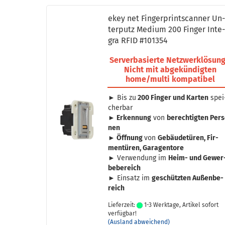
ekey net Fin­ger­print­scan­ner Un
ter­putz Me­di­um 200 Fin­ger In­te
gra RFID #101354
Ser­ver­ba­sier­te Netz­werk­lö­sung
Nicht mit ab­ge­kün­dig­ten
home/multi kom­pa­ti­bel
► Bis zu
200 Fin­ger und Kar­ten
spei
cher­bar
► Er­ken­nung
von
be­rech­tig­ten Per­
nen
► Öff­nung
von
Ge­bäu­de­tü­ren, Fir­
men­tü­ren, Ga­ra­gen­to­re
► Ver­wen­dung im
Heim- und Ge­wer
be­be­reich
► Ein­satz im
ge­schütz­ten Au­ßen­be­
reich
Lieferzeit:
1-3 Werktage, Artikel sofort
verfügbar!
(Ausland abweichend)