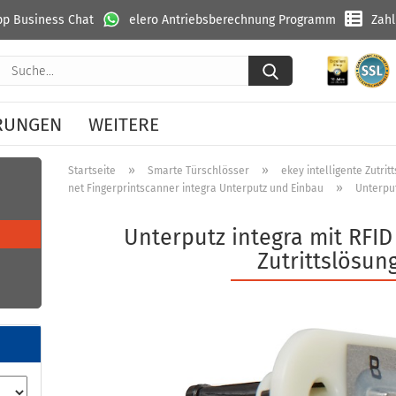
p Business Chat
elero Antriebsberechnung Programm
Zah
Suche...
RUNGEN
WEITERE
»
»
Startseite
Smarte Türschlösser
ekey intelligente Zutri
»
net Fingerprintscanner integra Unterputz und Einbau
Unterput
Unterputz integra mit RFID
Zutrittslösun