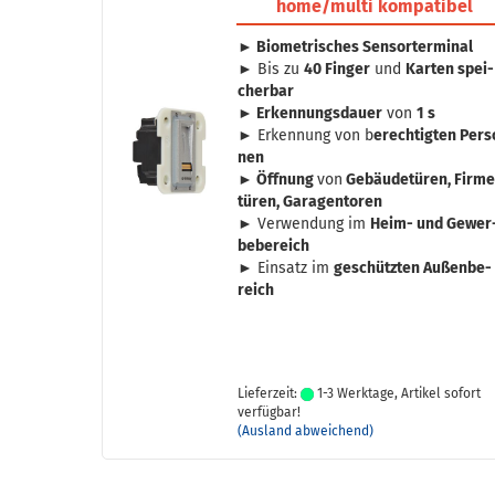
home/multi kom­pa­ti­bel
► Bio­me­tri­sches Sen­sor­ter­mi­nal
► Bis zu
40 Fin­ger
und
Kar­ten spei­
cher­bar
► Er­ken­nungs­dau­er
von
1 s
► Er­ken­nung von b
ere­ch­tig­ten Per­
nen
► Öff­nung
von
Ge­bäu­de­tü­ren, Fir­m
tü­ren, Ga­ra­gen­to­ren
► Ver­wen­dung im
Heim- und Ge­wer
be­be­reich
► Ein­satz im
ge­schütz­ten Au­ßen­be­
reich
Lieferzeit:
1-3 Werktage, Artikel sofort
verfügbar!
(Ausland abweichend)