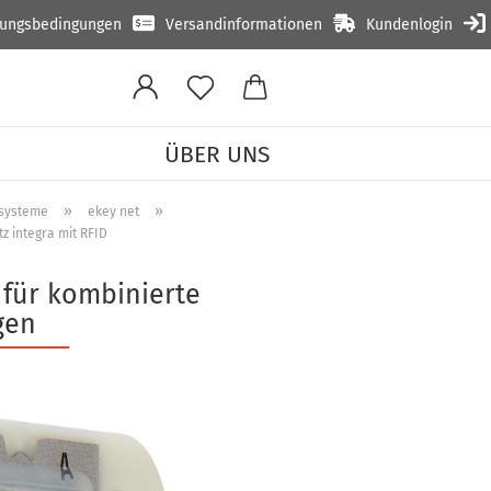
lungsbedingungen
Versandinformationen
Kundenlogin
ÜBER UNS
»
»
ttsysteme
ekey net
z integra mit RFID
 für kombinierte
gen