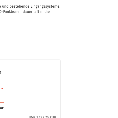
eue und bestehende Eingangssysteme.
D-Funktionen dauerhaft in die
­
a
 -
bar
UVP 1.438,75 EUR