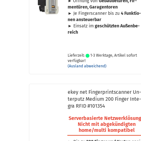
►
Öff­nung von
Ge­bäu­de­tü­ren, Fir­
men­tü­ren, Ga­ra­gen­to­ren
► Je Fin­ger­scan­ner bis zu
4 Funk­tio
nen an­steu­er­bar
► Ein­satz im
ge­schütz­ten Au­ßen­be­
reich
Lieferzeit:
1-3 Werktage, Artikel sofort
verfügbar!
(Ausland abweichend)
ekey net Fin­ger­print­scan­ner Un
ter­putz Me­di­um 200 Fin­ger In­te
gra RFID #101354
Ser­ver­ba­sier­te Netz­werk­lö­sung
Nicht mit ab­ge­kün­dig­ten
home/multi kom­pa­ti­bel