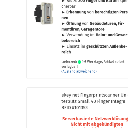
► Bis zu
200 Fin­ger und Kar­ten
spei
cher­bar
► Er­ken­nung
von
be­rech­tig­ten Per­
nen
► Öff­nung
von
Ge­bäu­de­tü­ren, Fir­
men­tü­ren, Ga­ra­gen­to­re
► Ver­wen­dung im
Heim- und Ge­wer
be­be­reich
► Ein­satz im
ge­schütz­ten Au­ßen­be­
reich
Lieferzeit:
1-3 Werktage, Artikel sofort
verfügbar!
(Ausland abweichend)
ekey net Fin­ger­print­scan­ner Un
ter­putz Small 40 Fin­ger In­te­gra
RFID #101353
Ser­ver­ba­sier­te Netz­werk­lö­sung
Nicht mit ab­ge­kün­dig­ten