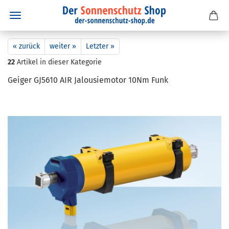
« zurück
weiter »
Letzter »
22
Artikel in dieser Kategorie
Gei­ger GJ5610 AIR Ja­lou­sie­mo­tor 10Nm Funk