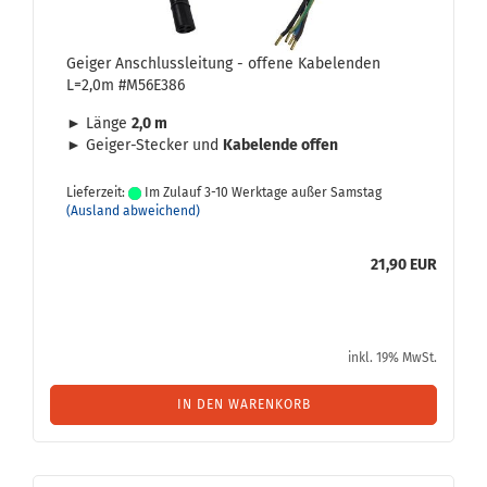
Gei­ger An­schluss­lei­tung - of­fe­ne Ka­bel­en­den
L=2,0m #M56E386
► Länge
2,0 m
► Geiger-​​Ste­cker und
Ka­bel­en­de offen
Lieferzeit:
Im Zulauf 3-10 Werktage außer Samstag
(Ausland abweichend)
21,90 EUR
inkl. 19% MwSt.
IN DEN WARENKORB