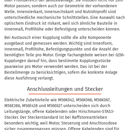
oder Profilbereich der Jalousieanlage. Sie müssen nicht nur zum
Motor passen, sondern auch zur Geometrie der vorhandenen
Welle. Innenvierkant, Innensechskant und Nutrohrprofil sind
unterschiedliche mechanische Schnittstellen. Eine Auswahl nach
optischem Eindruck ist riskant, weil sich ähnliche Bauteile in
Innenmaß, Profilhöhe oder Befestigung unterscheiden können.
Bei Austausch einer Kupplung sollte die alte Komponente
ausgebaut und gemessen werden. Wichtig sind Innenform,
Innenmaß, Profilhöhe, Befestigungspunkte und die Anzahl der
benötigten Teile pro Motor. Einige Fachangebote weisen bei GJ56-
Kupplungen darauf hin, dass bestimmte Kupplungsstücke
paarweise pro Motor verwendet werden. Das ist bei der
Bestellmenge zu berücksichtigen, sofern die konkrete Anlage
diese Ausführung verlangt.
Anschlussleitungen und Stecker
Elektrische Zubehörteile wie M56K042, M56K066, M56K067,
M56E386, M56E428 und M56E627 unterscheiden sich durch
Leitungslänge, offene Kabelenden oder Hirschmann-STAS3-
Stecker. Der Steckerstandard ist bei Raffstoreantrieben
besonders wichtig, weil Motor, Steuerung und Anschlussdose
sicher zusammenpassen müssen. Offene Kabelenden sind für