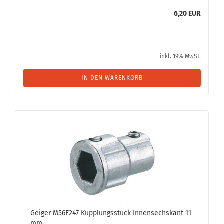
6,20 EUR
inkl. 19% MwSt.
IN DEN WARENKORB
Gei­ger M56E247 Kupp­lungs­stück In­nen­sechs­kant 11
mm