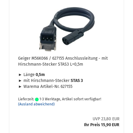
Gei­ger M56K066 / 627155 An­schluss­lei­tung - mit
Hirschmann-​​Ste­cker STAS3 L=0,5m
► Länge
0,5m
► mit Hirschmann-​Stecker
STAS 3
► Wa­re­ma Artikel-​Nr. 627155
Lieferzeit:
1-3 Werktage, Artikel sofort verfügbar!
(Ausland abweichend)
UVP 23,80 EUR
Ihr Preis 15,90 EUR