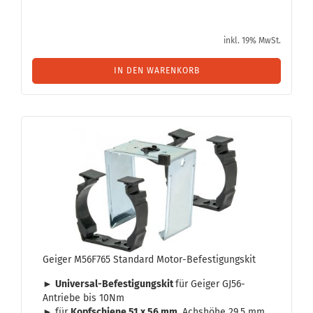
inkl. 19% MwSt.
IN DEN WARENKORB
Gei­ger M56F765 Stan­dard Motor-​​Be­fes­ti­gungs­kit
►
Universal-​Befestigungskit
für Gei­ger GJ56-​
Antriebe bis 10Nm
► für
Kopf­schie­ne 51 x 56 mm,
Achs­hö­he 29,5 mm