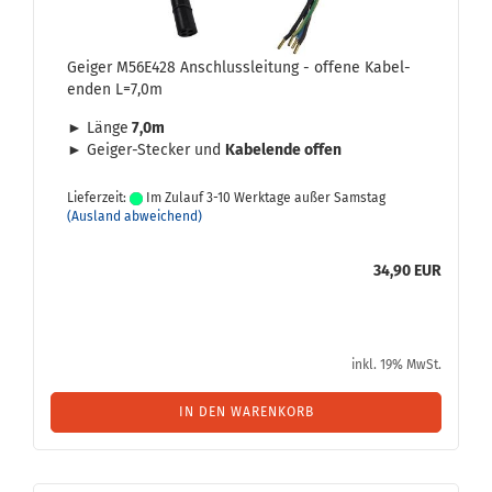
Gei­ger M56E428 An­schluss­lei­tung - of­fe­ne Ka­bel­
en­den L=7,0m
► Länge
7,0m
► Geiger-​Stecker und
Ka­bel­en­de offen
Lieferzeit:
Im Zulauf 3-10 Werktage außer Samstag
(Ausland abweichend)
34,90 EUR
inkl. 19% MwSt.
IN DEN WARENKORB