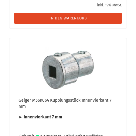
inkl. 19% MwSt.
IN DEN WARENKORB
Gei­ger M56K064 Kupp­lungs­stück In­nen­vier­kant 7
mm
► In­nen­vier­kant 7 mm