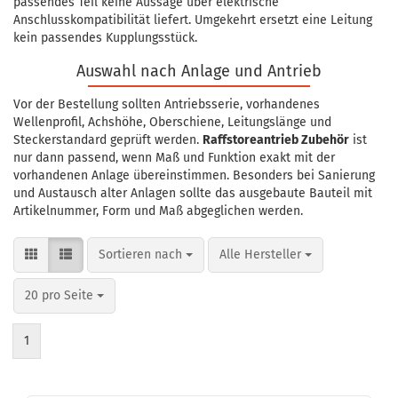
passendes Teil keine Aussage über elektrische
Anschlusskompatibilität liefert. Umgekehrt ersetzt eine Leitung
kein passendes Kupplungsstück.
Auswahl nach Anlage und Antrieb
Vor der Bestellung sollten Antriebsserie, vorhandenes
Wellenprofil, Achshöhe, Oberschiene, Leitungslänge und
Steckerstandard geprüft werden.
Raffstoreantrieb Zubehör
ist
nur dann passend, wenn Maß und Funktion exakt mit der
vorhandenen Anlage übereinstimmen. Besonders bei Sanierung
und Austausch alter Anlagen sollte das ausgebaute Bauteil mit
Artikelnummer, Form und Maß abgeglichen werden.
Sortieren nach
pro Seite
Sortieren nach
Alle Hersteller
pro Seite
20 pro Seite
1