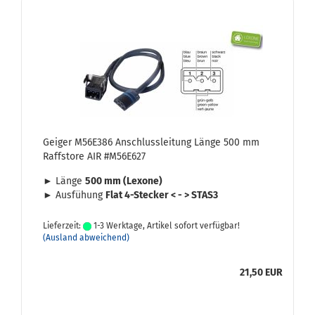
Gei­ger M56E386 An­schluss­lei­tung Länge 500 mm
Raffs­to­re AIR #M56E627
► Länge
500 mm (Lexo­ne)
► Aus­fü­hung
Flat 4-​Stecker < - > STAS3
Lieferzeit:
1-3 Werktage, Artikel sofort verfügbar!
(Ausland abweichend)
21,50 EUR