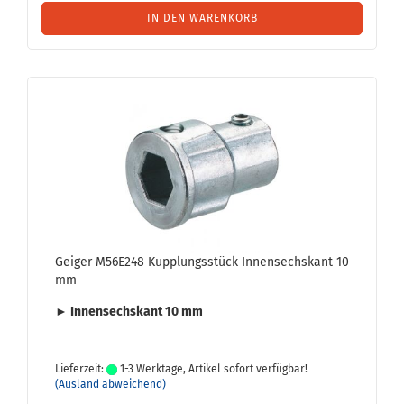
IN DEN WARENKORB
Gei­ger M56E248 Kupp­lungs­stück In­nen­sechs­kant 10
mm
► In­nen­sechs­kant 10 mm
Lieferzeit:
1-3 Werktage, Artikel sofort verfügbar!
(Ausland abweichend)