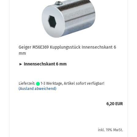
Gei­ger M56E369 Kupp­lungs­stück In­nen­sechs­kant 6
mm
► In­nen­sechs­kant 6 mm
Lieferzeit:
1-3 Werktage, Artikel sofort verfügbar!
(Ausland abweichend)
6,20 EUR
inkl. 19% MwSt.