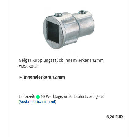
Gei­ger Kupp­lungs­stück In­nen­vier­kant 12mm
#M56K063
► In­nen­vier­kant 12 mm
Lieferzeit:
1-3 Werktage, Artikel sofort verfügbar!
(Ausland abweichend)
6,20 EUR