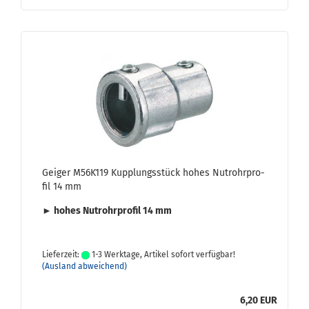
Gei­ger M56K119 Kupp­lungs­stück hohes Nut­rohr­pro­
fil 14 mm
► hohes Nut­rohr­pro­fil 14 mm
Lieferzeit:
1-3 Werktage, Artikel sofort verfügbar!
(Ausland abweichend)
6,20 EUR