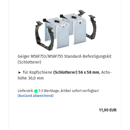
Gei­ger M56F753/M56F755 Standard-​​Be­fes­ti­gungs­kit
(Schlot­te­rer)
► für Kopf­schie­ne
(Schlot­te­rer) 56 x 58 mm
, Achs­
hö­he 30,0 mm
Lieferzeit:
1-3 Werktage, Artikel sofort verfügbar!
(Ausland abweichend)
11,90 EUR