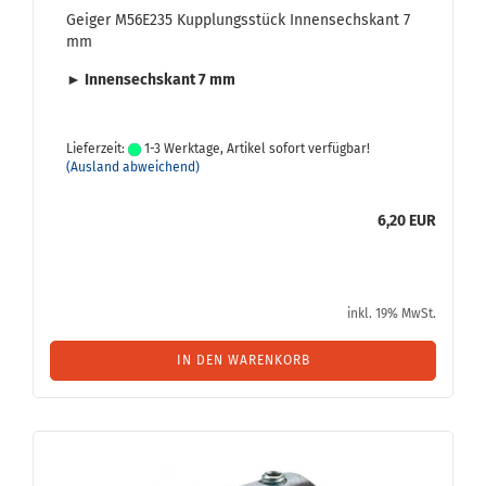
Gei­ger M56E235 Kupp­lungs­stück In­nen­sechs­kant 7
mm
► In­nen­sechs­kant 7 mm
Lieferzeit:
1-3 Werktage, Artikel sofort verfügbar!
(Ausland abweichend)
6,20 EUR
inkl. 19% MwSt.
IN DEN WARENKORB