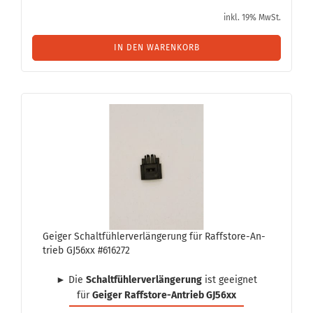
inkl. 19% MwSt.
IN DEN WARENKORB
Gei­ger Schalt­füh­ler­ver­län­ge­rung für Raffstore-​​An­
trieb GJ56xx #616272
► Die
Schalt­füh­ler­ver­län­ge­rung
ist ge­eig­net
für
Gei­ger Raffstore-​Antrieb GJ56xx