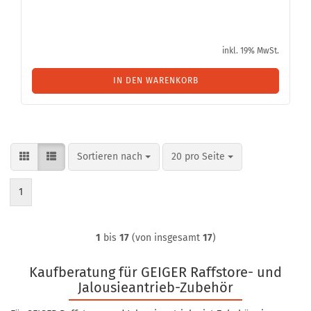
inkl. 19% MwSt.
IN DEN WARENKORB
Sortieren nach
pro Seite
Sortieren nach
20 pro Seite
1
1
bis
17
(von insgesamt
17
)
Kaufberatung für GEIGER Raffstore- und
Jalousieantrieb-Zubehör