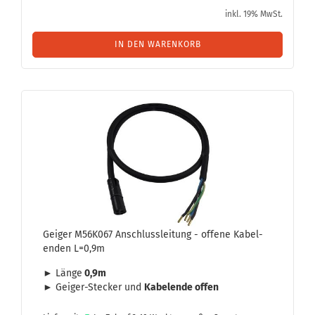
inkl. 19% MwSt.
IN DEN WARENKORB
Gei­ger M56K067 An­schluss­lei­tung - of­fe­ne Ka­bel­
en­den L=0,9m
► Länge
0,9m
► Geiger-​Stecker und
Ka­bel­en­de offen