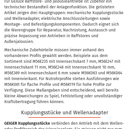
Für GEIGER Raffstore- und Jalousieantriebe ist Zubehör ein
technischer Bestandteil der Anlagenfunktion. Die gelisteten
Artikel zeigen drei Hauptgruppen: mechanische Kupplungsstücke
und Wellenadapter, elektrische Anschlussleitungen sowie
Montage- und Befestigungskomponenten. Dadurch eignet sich
die Warengruppe für Reparatur, Nachrüstung, Austausch und
präzise Anpassung von Antrieben in Raffstores und
Außenjalousien.
Mechanische Zubehörteile müssen immer anhand des
vorhandenen Profils gewählt werden. Beispiele aus dem
Sortiment sind M56E235 mit Innensechskant 7 mm, M56E247 mit
Innensechskant 11 mm, M56E248 mit Innensechskant 10 mm,
M56E369 mit Innensechskant 6 mm sowie M56K063 und M56K064
mit Innenvierkant. Für Nutrohrprofile stehen Ausführungen wie
M56K061 für flache Profile und M56K119 für hohe Profile zur
Verfügung. Diese Maßangaben sind entscheidend, weil bereits
kleine Abweichungen zu Spiel, Fehlstellung oder unvollständiger
Kraftübertragung führen können.
Kupplungsstücke und Wellenadapter
GEIGER Kupplungsstücke
verbinden den Antrieb mit dem Wellen-