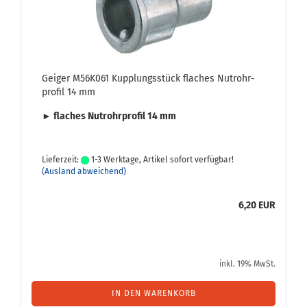
Gei­ger M56K061 Kupp­lungs­stück fla­ches Nut­rohr­
pro­fil 14 mm
► fla­ches Nut­rohr­pro­fil 14 mm
Lieferzeit:
1-3 Werktage, Artikel sofort verfügbar!
(Ausland abweichend)
6,20 EUR
inkl. 19% MwSt.
IN DEN WARENKORB