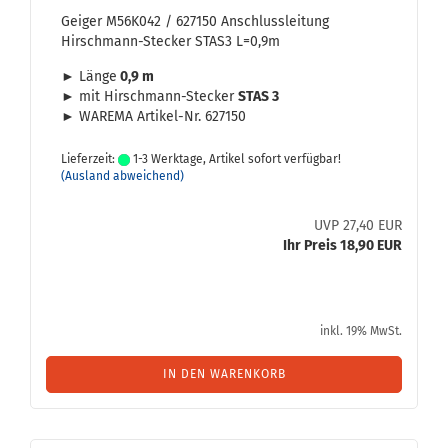
Gei­ger M56K042 / 627150 An­schluss­lei­tung
Hirschmann-​​Ste­cker STAS3 L=0,9m
► Länge
0,9 m
► mit Hirschmann-​Stecker
STAS 3
► WA­RE­MA Artikel-​Nr. 627150
Lieferzeit:
1-3 Werktage, Artikel sofort verfügbar!
(Ausland abweichend)
UVP 27,40 EUR
Ihr Preis 18,90 EUR
inkl. 19% MwSt.
IN DEN WARENKORB