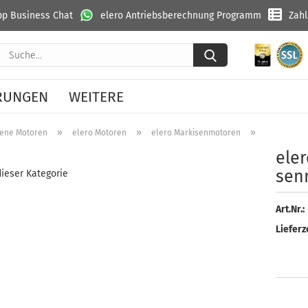
p Business Chat
elero Antriebsberechnung Programm
Zah
Suche...
RUNGEN
WEITERE
»
»
»
ene Motoren
elero Motoren
elero Markisenmotoren
elero SunT
eler
sen­
dieser Kategorie
Art.Nr.:
Lieferze