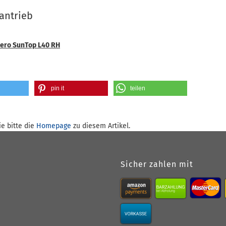
antrieb
lero SunTop L40 RH
pin it
teilen
e bitte die
Homepage
zu diesem Artikel.
Sicher zahlen mit