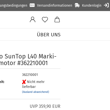
lungsbedingungen
Versandinformationen
Kundenlogin
ÜBER UNS
»
op L RH Markisenmotor
o Sun­Top L40 Mar­ki­
mo­tor #362210001
362210001
it:
Nicht mehr
lieferbar
(Ausland abweichend)
UVP 359,90 EUR