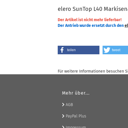
elero SunTop L40 Markisen
Der Artikel ist nicht mehr lieferbar!
Der Antrieb wurde ersetzt durch den
e
teilen
tweet
Für weitere Informationen besuchen Si
Mehr über...
AGB
PayPal Plus
Impressum