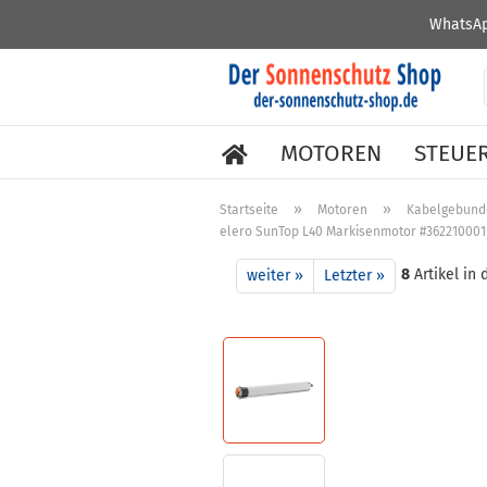
WhatsAp
MOTOREN
STEUE
»
»
Startseite
Motoren
Kabelgebund
elero SunTop L40 Markisenmotor #362210001
8
Artikel in 
weiter »
Letzter »