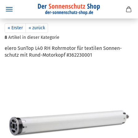
« Erster
« zurück
8
Artikel in dieser Kategorie
elero Sun­Top L40 RH Rohr­mo­tor für tex­ti­len Son­nen­
schutz mit Rund-​Motorkopf #362230001