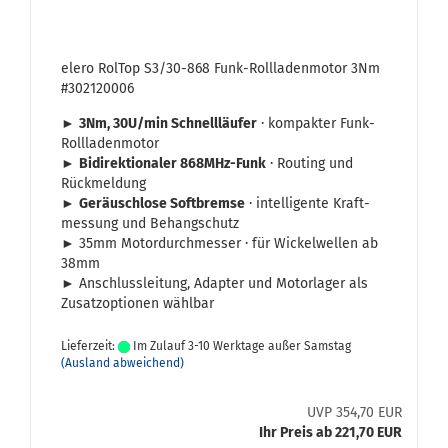
elero Rol­Top S3/30-​868 Funk-​Roll­la­den­mo­tor 3Nm
#302120006
►
3Nm, 30U/min Schnell­läu­fer
· kom­pak­ter Funk-​
Rollladenmotor
►
Bi­di­rek­tio­na­ler 868MHz-​Funk
· Rou­ting und
Rück­mel­dung
►
Ge­räusch­lo­se Soft­brem­se
· in­tel­li­gen­te Kraft­
mes­sung und Be­hang­schutz
► 35mm Mo­tor­durch­mes­ser · für Wi­ckel­wel­len ab
38mm
► An­schluss­lei­tung, Ad­ap­ter und Mo­tor­la­ger als
Zu­satz­op­tio­nen wähl­bar
Lieferzeit:
Im Zulauf 3-10 Werktage außer Samstag
(Ausland abweichend)
UVP 354,70 EUR
Ihr Preis ab 221,70 EUR