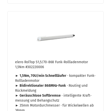
elero Rol­Top S1,5/70-​868 Funk-​Roll­la­den­mo­tor
1,5Nm #302220006
►
1,5Nm, 70U/min Schnell­läu­fer
· kom­pak­ter Funk-​
Rollladenmotor
►
Bi­di­rek­tio­na­ler 868MHz-​Funk
· Rou­ting und
Rück­mel­dung
►
Ge­räusch­lo­se Soft­brem­se
· in­tel­li­gen­te Kraft­
mes­sung und Be­hang­schutz
► 35mm Mo­tor­durch­mes­ser · für Wi­ckel­wel­len ab
38mm