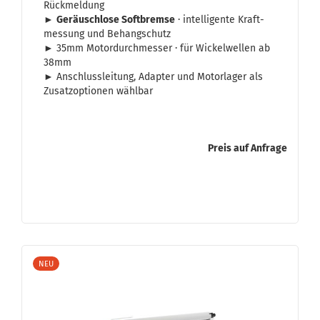
Rück­mel­dung
►
Ge­räusch­lo­se Soft­brem­se
· in­tel­li­gen­te Kraft­
mes­sung und Be­hang­schutz
► 35mm Mo­tor­durch­mes­ser · für Wi­ckel­wel­len ab
38mm
► An­schluss­lei­tung, Ad­ap­ter und Mo­tor­la­ger als
Zu­satz­op­tio­nen wähl­bar
Preis auf Anfrage
NEU