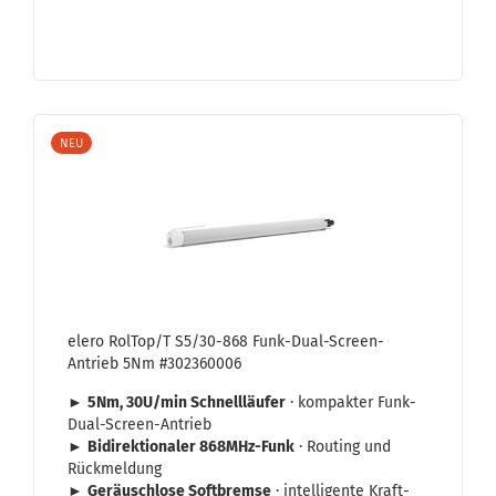
NEU
elero Rol­Top/T S5/30-​868 Funk-​Dual-​Screen-
Antrieb 5Nm #302360006
►
5Nm, 30U/min Schnell­läu­fer
· kom­pak­ter Funk-​
Dual-Screen-Antrieb
►
Bi­di­rek­tio­na­ler 868MHz-​Funk
· Rou­ting und
Rück­mel­dung
►
Ge­räusch­lo­se Soft­brem­se
· in­tel­li­gen­te Kraft­