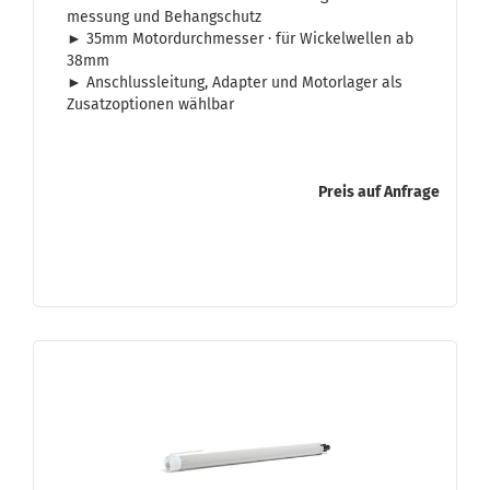
mes­sung und Be­hang­schutz
► 35mm Mo­tor­durch­mes­ser · für Wi­ckel­wel­len ab
38mm
► An­schluss­lei­tung, Ad­ap­ter und Mo­tor­la­ger als
Zu­satz­op­tio­nen wähl­bar
Preis auf Anfrage