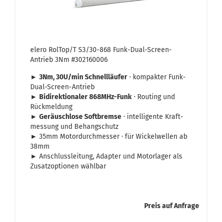
elero Rol­Top/T S3/30-​868 Funk-​Dual-​Screen-
Antrieb 3Nm #302160006
►
3Nm, 30U/min Schnell­läu­fer
· kom­pak­ter Funk-​
Dual-Screen-Antrieb
►
Bi­di­rek­tio­na­ler 868MHz-​Funk
· Rou­ting und
Rück­mel­dung
►
Ge­räusch­lo­se Soft­brem­se
· in­tel­li­gen­te Kraft­
mes­sung und Be­hang­schutz
► 35mm Mo­tor­durch­mes­ser · für Wi­ckel­wel­len ab
38mm
► An­schluss­lei­tung, Ad­ap­ter und Mo­tor­la­ger als
Zu­satz­op­tio­nen wähl­bar
Preis auf Anfrage