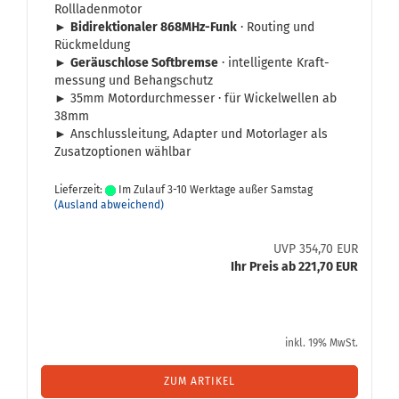
Rollladenmotor
►
Bi­di­rek­tio­na­ler 868MHz-​Funk
· Rou­ting und
Rück­mel­dung
►
Ge­räusch­lo­se Soft­brem­se
· in­tel­li­gen­te Kraft­
mes­sung und Be­hang­schutz
► 35mm Mo­tor­durch­mes­ser · für Wi­ckel­wel­len ab
38mm
► An­schluss­lei­tung, Ad­ap­ter und Mo­tor­la­ger als
Zu­satz­op­tio­nen wähl­bar
Lieferzeit:
Im Zulauf 3-10 Werktage außer Samstag
(Ausland abweichend)
UVP 354,70 EUR
Ihr Preis ab 221,70 EUR
inkl. 19% MwSt.
ZUM ARTIKEL