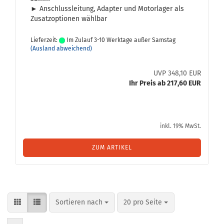
► An­schluss­lei­tung, Ad­ap­ter und Mo­tor­la­ger als
Zu­satz­op­tio­nen wähl­bar
Lieferzeit:
Im Zulauf 3-10 Werktage außer Samstag
(Ausland abweichend)
UVP 348,10 EUR
Ihr Preis ab 217,60 EUR
inkl. 19% MwSt.
ZUM ARTIKEL
Sortieren nach
pro Seite
Sortieren nach
20 pro Seite