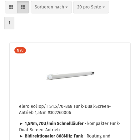
Sortieren nach
pro Seite
Sortieren nach
20 pro Seite
1
NEU
elero Rol­Top/T S1,5/70-​868 Funk-​Dual-​Screen-
Antrieb 1,5Nm #302260006
►
1,5Nm, 70U/min Schnell­läu­fer
· kom­pak­ter Funk-​
Dual-Screen-Antrieb
►
Bi­di­rek­tio­na­ler 868MHz-​Funk
· Rou­ting und