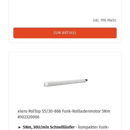
inkl. 19% MwSt.
ZUM ARTIKEL
elero Rol­Top S5/30-​868 Funk-​Roll­la­den­mo­tor 5Nm
#302320006
►
5Nm, 30U/min Schnell­läu­fer
· kom­pak­ter Funk-​