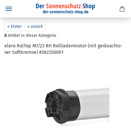
« Erster
« zurück
8
Artikel in dieser Kategorie
elero Rol­Top M7/23 RH Roll­la­den­mo­tor (mit ge­räusch­lo­
ser Soft­brem­se) #382250001