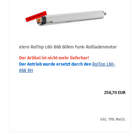
elero Rol­Top L60-​868 60Nm Funk-​Roll­la­den­mo­tor
Der Ar­ti­kel ist nicht mehr lie­fer­bar!
Der An­trieb wurde er­setzt durch den
Rol­Top L60-​
868 RH
258,70 EUR
inkl. 19% MwSt.