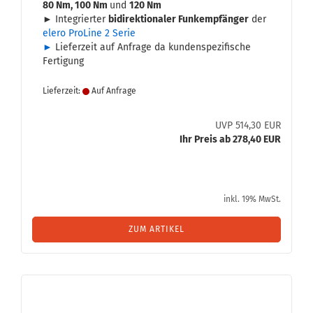
80 Nm, 100 Nm
und
120 Nm
► In­te­grier­ter
bi­di­rek­tio­na­ler Funk­emp­fän­ger
der
elero Pro­Li­ne 2 Serie
►
Lie­fer­zeit auf An­fra­ge da kun­den­spe­zi­fi­sche
Fer­ti­gung
Lieferzeit:
Auf Anfrage
UVP 514,30 EUR
Ihr Preis ab 278,40 EUR
inkl. 19% MwSt.
ZUM ARTIKEL