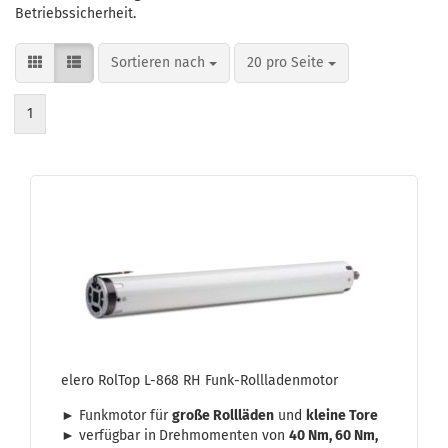
Betriebssicherheit.
Sortieren nach
pro Seite
Sortieren nach
20 pro Seite
1
elero Rol­Top L-868 RH Funk-​Roll­la­den­mo­tor
► Funk­mo­tor für
große Roll­lä­den
und
klei­ne Tore
►
ver­füg­bar in
Dreh­mo­men­ten von
40 Nm, 60 Nm,