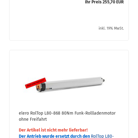
Ihr Preis 255,70 EUR
inkl. 19% MwSt.
elero Rol­Top L80-​868 80Nm Funk-​Roll­la­den­mo­tor
ohne Frei­fahrt
Der Ar­ti­kel ist nicht mehr lie­fer­bar!
Der An­trieb wurde er­setzt durch den
Rol­Top L80-​