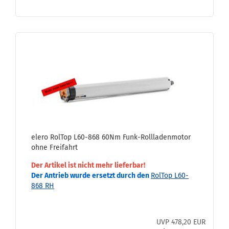
elero Rol­Top L60-​868 60Nm Funk-​Roll­la­den­mo­tor
ohne Frei­fahrt
Der Ar­ti­kel ist nicht mehr lie­fer­bar!
Der An­trieb wurde er­setzt durch den
Rol­Top L60-​
868 RH
UVP 478,20 EUR