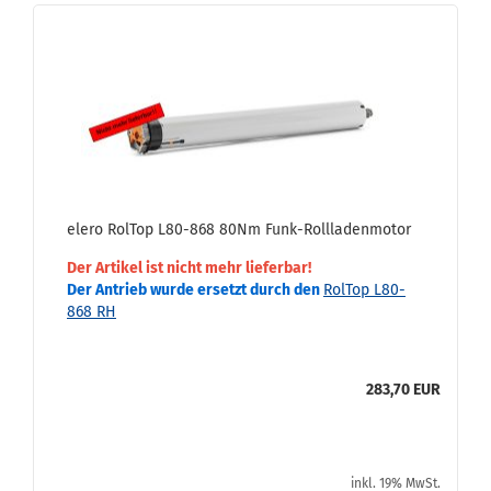
elero Rol­Top L80-​868 80Nm Funk-​Roll­la­den­mo­tor
Der Ar­ti­kel ist nicht mehr lie­fer­bar!
Der An­trieb wurde er­setzt durch den
Rol­Top L80-​
868 RH
283,70 EUR
inkl. 19% MwSt.