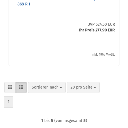
868 RH
UVP 524,50 EUR
Ihr Preis 277,90 EUR
inkl. 19% MwSt.
Sortieren nach
pro Seite
Sortieren nach
20 pro Seite
1
1
bis
5
(von insgesamt
5
)