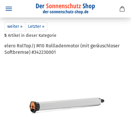
weiter »
Letzter »
5
Artikel in dieser Kategorie
elero Rol­Top/J M10 Roll­la­den­mo­tor (mit ge­räusch­lo­ser
Soft­brem­se) #342230001