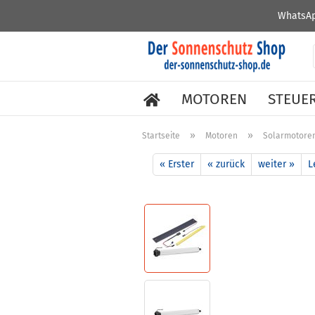
WhatsAp
MOTOREN
STEUE
»
»
Startseite
Motoren
Solarmotore
« Erster
« zurück
weiter »
L