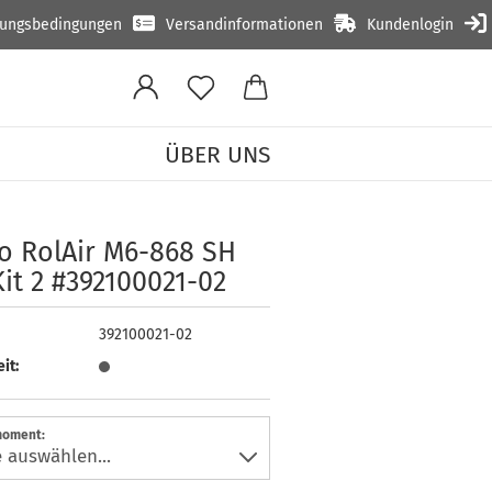
lungsbedingungen
Versandinformationen
Kundenlogin
ÜBER UNS
 DC Kit 2 #392100021-02
o Ro­lAir M6-​868 SH
it 2 #392100021-​02
392100021-02
it:
oment: