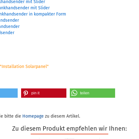
khandsender mit Slider
unkhandsender mit Slider
nkhandsender in kompakter Form
andsender
andsender
dsender
"Installation Solarpanel"
pin it
teilen
e bitte die
Homepage
zu diesem Artikel.
Zu diesem Produkt empfehlen wir Ihnen: