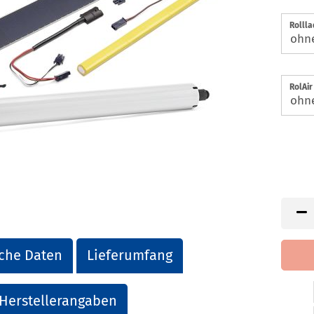
Rolll
RolAir
che Daten
Lieferumfang
Herstellerangaben