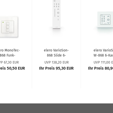
ro MonoTec-​​
elero VarioSon-​​
elero Va­rio­
868 Funk-​
868 Slide 6-​
W-868 6-​Ka
and­sen­der
Kanal Hand­sen­
Funk-​Wand­s
P 67,30 EUR
UVP 138,20 EUR
UVP 111,00 
286500002
der mit Sli­de­
der #286630
reis 50,50 EUR
Ihr Preis 95,30 EUR
Ihr Preis 80,
funk­ti­on
#28673000
#287030001
#287130001