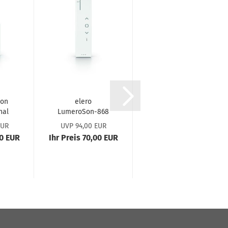
Son
elero
elero
nal
LumeroSon-​​868
LumeroSon-​​868
en­
1-​Kanal Hand­
Slide 1-​Kanal
EUR
UVP 94,00 EUR
UVP 116,10 EUR
001
sen­der
Hand­sen­der mit
90 EUR
Ihr Preis 70,00 EUR
Ihr Preis 83,60 EUR
1
#287010001
Sli­de­funk­ti­on
#287110001
#287020001
#287120001