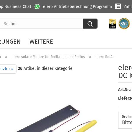
p Business Chat
elero Antriebsberechnung Programm
Zah
Suche...
RUNGEN
WEITERE
»
»
n
elero solare Motore für Rollladen und Rollos
elero RolAir M6-868 SH
eler
26
Artikel in dieser Kategorie
etzter »
DC K
Art.Nr.:
Lieferze
Drehm