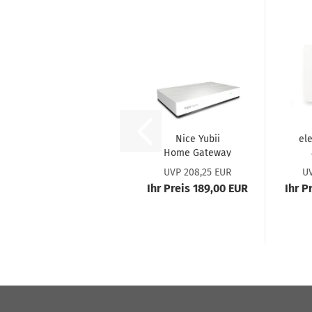
Nice Yubii
ele
Home Gate­way
#301616040301
W
UVP 208,25 EUR
UV
#
Ihr Preis 189,00 EUR
Ihr P