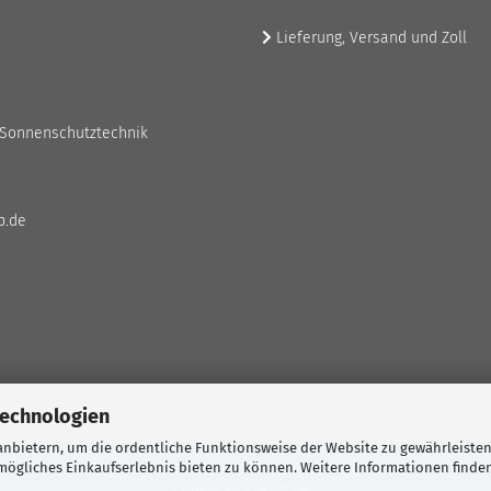
Lieferung, Versand und Zoll
 Sonnenschutztechnik
p.de
Technologien
nbietern, um die ordentliche Funktionsweise der Website zu gewährleisten
ögliches Einkaufserlebnis bieten zu können. Weitere Informationen finden
Shopping Cart Solution
by Gambio.com © 2026
Cookie Einstellungen