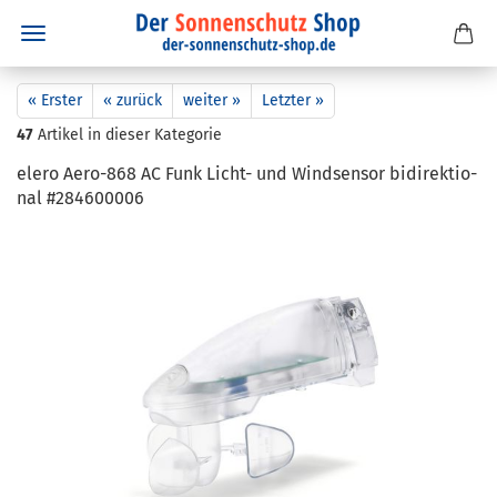
« Erster
« zurück
weiter »
Letzter »
47
Artikel in dieser Kategorie
elero Aero-​868 AC Funk Licht-​ und Wind­sen­sor bi­di­rek­tio­
nal #284600006