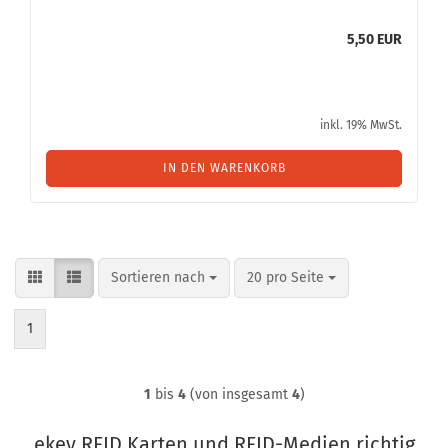
5,50 EUR
inkl. 19% MwSt.
IN DEN WARENKORB
Sortieren nach
pro Seite
Sortieren nach
20 pro Seite
1
1
bis
4
(von insgesamt
4
)
ekey RFID Karten und RFID-Medien richtig