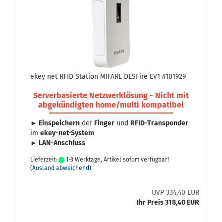
ekey net RFID Sta­ti­on MIFA­RE DES­Fire EV1 #101929
Ser­ver­ba­sier­te Netz­werk­lö­sung - Nicht mit
ab­ge­kün­dig­ten home/multi kom­pa­ti­bel
► Ein­spei­chern
der
Fin­ger
und
RFID-​Transponder
im
ekey-​net-System
► LAN-​Anschluss
Lieferzeit:
1-3 Werktage, Artikel sofort verfügbar!
(Ausland abweichend)
UVP 334,40 EUR
Ihr Preis 318,40 EUR