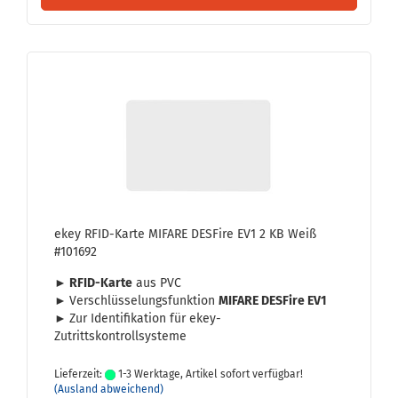
ekey RFID-​Karte MIFA­RE DES­Fire EV1 2 KB Weiß
#101692
► RFID-​Karte
aus PVC
►
Ver­schlüs­se­lungs­funk­ti­on
MIFA­RE DES­Fire EV1
►
Zur Iden­ti­fi­ka­ti­on für ekey-​
Zutrittskontrollsysteme
Lieferzeit:
1-3 Werktage, Artikel sofort verfügbar!
(Ausland abweichend)