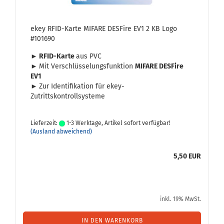
ekey RFID-​Karte MIFA­RE DES­Fire EV1 2 KB Logo
#101690
► RFID-​Karte
aus PVC
►
Mit Ver­schlüs­se­lungs­funk­ti­on
MIFA­RE DES­Fire
EV1
►
Zur Iden­ti­fi­ka­ti­on für ekey-​
Zutrittskontrollsysteme
Lieferzeit:
1-3 Werktage, Artikel sofort verfügbar!
(Ausland abweichend)
5,50 EUR
inkl. 19% MwSt.
IN DEN WARENKORB