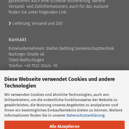
garantieren auch eine schnelle Auslieferung. Nähere
Versand- und Zollinformationen, auch für das Ausland
finden Sie unter folgenden Link:
Lieferung, Versand und Zoll
Kontakt
Einzelunternehmen: Stefan Dettling Sonnenschutztechnik
Nürtinger Straße 40
72649 Wolfschlugen
Telefon: +49 7022 30424 -10
E-Mail: info@der-sonnenschutz-shop.de
Diese Webseite verwendet Cookies und andere
Technologien
Kontaktformular
Wir verwenden Cookies und ähnliche Technologien, auch von
Standort
Drittanbietern, um die ordentliche Funktionsweise der Website zu
gewährleisten, die Nutzung unseres Angebotes zu analysieren und
Ansprechpartner
Ihnen ein bestmögliches Einkaufserlebnis bieten zu können. Weitere
Informationen finden Sie in unserer
Datenschutzerklärung
.
Alle Akzeptieren