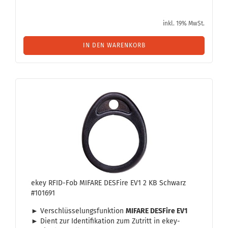
inkl. 19% MwSt.
IN DEN WARENKORB
ekey RFID-​Fob MIFA­RE DES­Fire EV1 2 KB Schwarz
#101691
► Ver­schlüs­se­lungs­funk­ti­on
MIFA­RE DES­Fire EV1
► Dient zur Iden­ti­fi­ka­ti­on zum Zu­tritt in ekey-​