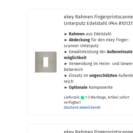
ekey Rah­men Fin­ger­print­scan­ne
Un­ter­putz Edel­stahl IP44 #10137
► Rah­men
aus Edel­stahl
► Ab­de­ckung
für den ekey Fin­ger­
scan­ner Un­ter­putz
►
Ge­währ­leis­tung der
Au­ßen­ein­satz
mög­lich­keit
►
Ver­wen­dung im Heim- und Ge­wer
be­be­reich
►
Ein­satz im
un­ge­schütz­ten
Au­ßen­
reich
► Op­tio­na­le
Kom­po­nen­te
Lieferzeit:
1-3 Werktage, Artikel sofort
verfügbar!
(Ausland abweichend)
ekey Rah­men Fin­ger­print­scan­ne