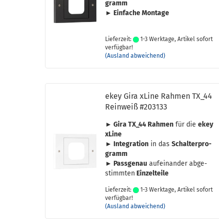
gramm
► Ein­fa­che Mon­ta­ge
Lieferzeit:
1-3 Werktage, Artikel sofort
verfügbar!
(Ausland abweichend)
ekey Gira xLine Rah­men TX_44
Rein­weiß #203133
► Gira TX_44 Rah­men
für die
ekey
xLine
► In­te­gra­ti­on
in das
Schal­t­erpro­
gramm
► Pass­ge­nau
auf­ein­an­der ab­ge­
stimm­ten
Ein­zel­tei­le
Lieferzeit:
1-3 Werktage, Artikel sofort
verfügbar!
(Ausland abweichend)