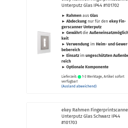
Un­ter­putz Glas IP44 #101702
► Rah­men
aus
Glas
► Ab­de­ckung
nur für den
ekey Fin­
ger­scan­ner Un­ter­putz
► Ge­währt
die
Au­ßen­ein­satz­mög­lic
keit
► Ver­wen­dung
im
Heim- und Ge­wer
be­be­reich
► Ein­satz
im
un­ge­schütz­ten Au­ßen­b
reich
► Op­tio­na­le Kom­po­nen­te
Lieferzeit:
1-3 Werktage, Artikel sofort
verfügbar!
(Ausland abweichend)
ekey Rah­men Fin­ger­print­scan­ne
Un­ter­putz Glas Schwarz IP44
#101703