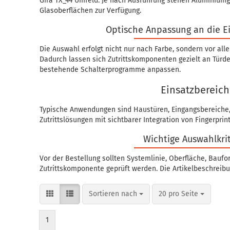
Gira TX_44 Umfeld. Je nach Ausführung stehen Aluminiumgr
Glasoberflächen zur Verfügung.
Optische Anpassung an die E
Die Auswahl erfolgt nicht nur nach Farbe, sondern vor al
Dadurch lassen sich Zutrittskomponenten gezielt an Türd
bestehende Schalterprogramme anpassen.
Einsatzbereic
Typische Anwendungen sind Haustüren, Eingangsbereiche
Zutrittslösungen mit sichtbarer Integration von Fingerp
Wichtige Auswahlkri
Vor der Bestellung sollten Systemlinie, Oberfläche, Bauf
Zutrittskomponente geprüft werden. Die Artikelbeschreibu
Sortieren nach
pro Seite
Sortieren nach
20 pro Seite
1