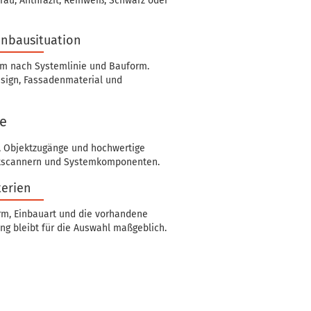
au, Anthrazit, Reinweiß, Schwarz oder
inbausituation
lem nach Systemlinie und Bauform.
esign, Fassadenmaterial und
he
, Objektzugänge und hochwertige
rintscannern und Systemkomponenten.
terien
orm, Einbauart und die vorhandene
ng bleibt für die Auswahl maßgeblich.