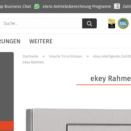
p Business Chat
elero Antriebsberechnung Programm
Zah
Suche...
RUNGEN
WEITERE
»
»
Startseite
Smarte Türschlösser
ekey intelligente Zutri
ekey Rahmen
ekey Rahm