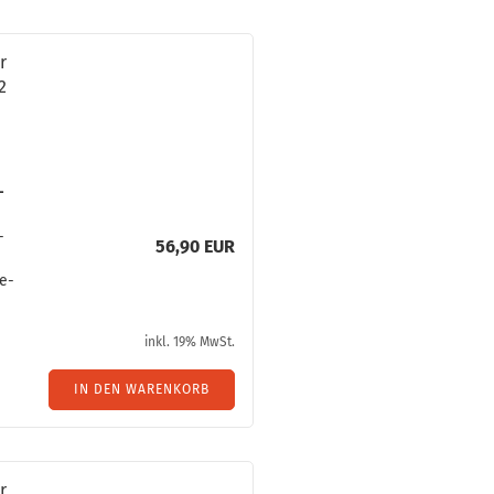
r
2
­
­
56,90 EUR
be­
inkl. 19% MwSt.
IN DEN WARENKORB
r