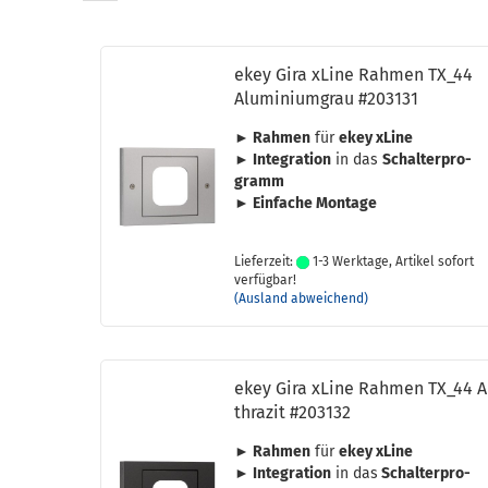
ekey Gira xLine Rah­men TX_44
Alu­mi­ni­um­grau #203131
► Rah­men
für
ekey xLine
► In­te­gra­ti­on
in das
Schal­t­erpro­
gramm
► Ein­fa­che Mon­ta­ge
Lieferzeit:
1-3 Werktage, Artikel sofort
verfügbar!
(Ausland abweichend)
ekey Gira xLine Rah­men TX_44 A
thra­zit #203132
► Rah­men
für
ekey xLine
► In­te­gra­ti­on
in das
Schal­t­erpro­