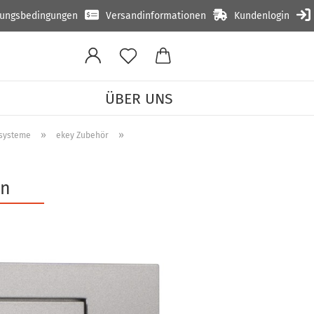
lungsbedingungen
Versandinformationen
Kundenlogin
ÜBER UNS
»
»
ttsysteme
ekey Zubehör
en