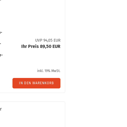
h­
UVP 94,05 EUR
­
Ihr Preis 89,50 EUR
e­
inkl. 19% MwSt.
IN DEN WARENKORB
r