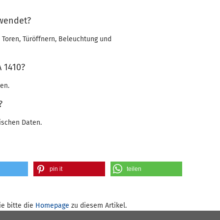
rwendet?
Toren, Türöffnern, Beleuchtung und
A 1410?
en.
?
ischen Daten.
pin it
teilen
e bitte die
Homepage
zu diesem Artikel.