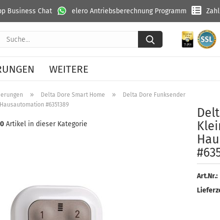
p Business Chat
elero Antriebsberechnung Programm
Zah
Suche...
RUNGEN
WEITERE
»
»
»
uerungen
Delta Dore Smart Home
Delta Dore Funksender
 Hausautomation #6351389
Delt
Klei
10
Artikel in dieser Kategorie
Haus
#63
Art.Nr.:
Lieferze