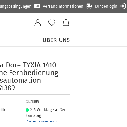
lungsbedingungen
Versandinformationen
Kundenlogin
ÜBER UNS
a Dore TYXIA 1410
­ne Fern­be­die­nung
­au­to­ma­ti­on
51389
6351389
it:
2-5 Werktage außer
Samstag
(Ausland abweichend)