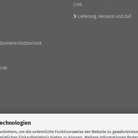
Link:
Lieferung, Versand und Zoll
 Sonnenschutztechnik
p.de
Technologien
nbietern, um die ordentliche Funktionsweise der Website zu gewährleisten
ögliches Einkaufserlebnis bieten zu können. Weitere Informationen finden
Shopping Cart Solution
by Gambio.com © 2026