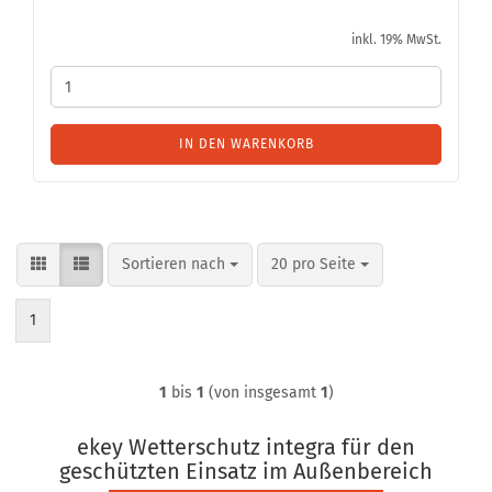
inkl. 19% MwSt.
IN DEN WARENKORB
Sortieren nach
pro Seite
Sortieren nach
20 pro Seite
1
1
bis
1
(von insgesamt
1
)
ekey Wetterschutz integra für den
geschützten Einsatz im Außenbereich