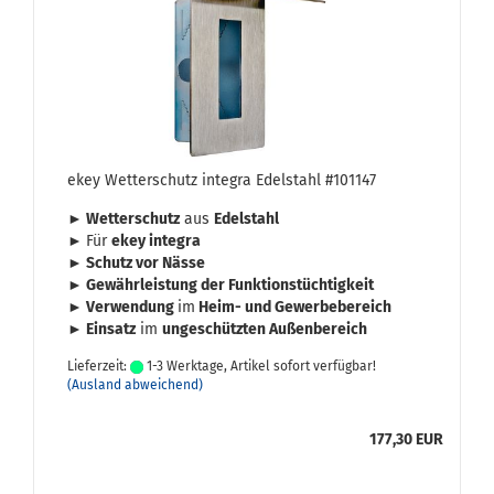
ekey Wet­ter­schutz in­te­gra Edel­stahl #101147
► Wet­ter­schutz
aus
Edel­stahl
►
Für
ekey in­te­gra
► Schutz vor Nässe
► Ge­währ­leis­tung der Funk­ti­ons­tüch­tig­keit
► Ver­wen­dung
im
Heim- und Ge­wer­be­be­reich
► Ein­satz
im
un­ge­schütz­ten Au­ßen­be­reich
Lieferzeit:
1-3 Werktage, Artikel sofort verfügbar!
(Ausland abweichend)
177,30 EUR