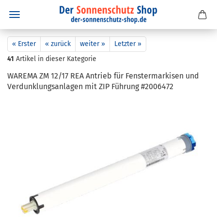
« Erster
« zurück
weiter »
Letzter »
41
Artikel in dieser Kategorie
WA­RE­MA ZM 12/17 REA An­trieb für Fens­ter­mar­ki­sen und
Ver­dunk­lungs­an­la­gen mit ZIP Füh­rung #2006472