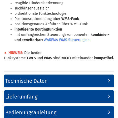
reagible Hinderniserkennung
Tuchlängenausgleich
bidirektionale Funktechnologie
Positionsrückmeldung über
WMS-Funk
positionsgenaues Anfahren über WMS-Funk
intelligente Routingfunktion
mit umfangreichen Steuerungskomponenten
kombinier-
und erweiterbar:
WAREMA WMS Steuerungen
► HINWEIS:
Die beiden
Funksysteme
EWFS
und
WMS
sind
NICHT
miteinander
kompatibel.
Technische Daten
Lieferumfang
Bedienungsanleitung