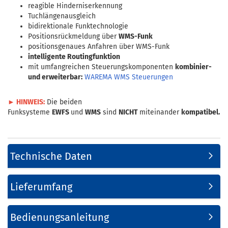
reagible Hinderniserkennung
Tuchlängenausgleich
bidirektionale Funktechnologie
Positionsrückmeldung über
WMS-Funk
positionsgenaues Anfahren über WMS-Funk
intelligente Routingfunktion
mit umfangreichen Steuerungskomponenten
kombinier-
und erweiterbar:
WAREMA WMS Steuerungen
► HINWEIS:
Die beiden
Funksysteme
EWFS
und
WMS
sind
NICHT
miteinander
kompatibel.
Technische Daten
Lieferumfang
Bedienungsanleitung