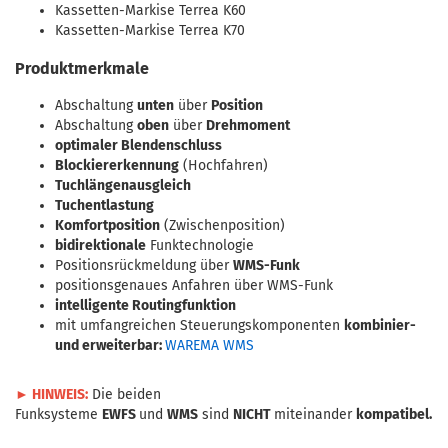
Kassetten-Markise Terrea K60
Kassetten-Markise Terrea K70
Produktmerkmale
Abschaltung
unten
über
Position
Abschaltung
oben
über
Drehmoment
optimaler Blendenschluss
Blockiererkennung
(Hochfahren)
Tuchlängenausgleich
Tuchentlastung
Komfortposition
(Zwischenposition)
bidirektionale
Funktechnologie
Positionsrückmeldung über
WMS-Funk
positionsgenaues Anfahren über WMS-Funk
intelligente Routingfunktion
mit umfangreichen Steuerungskomponenten
kombinier-
und erweiterbar:
WAREMA WMS
► HINWEIS:
Die beiden
Funksysteme
EWFS
und
WMS
sind
NICHT
miteinander
kompatibel.