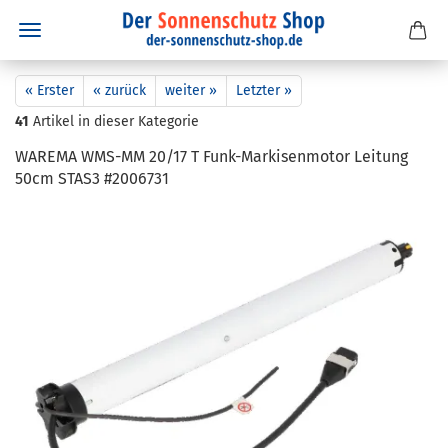
« Erster
« zurück
weiter »
Letzter »
41
Artikel in dieser Kategorie
WA­RE­MA WMS-​MM 20/17 T Funk-​Markisenmotor Lei­tung
50cm STAS3 #2006731